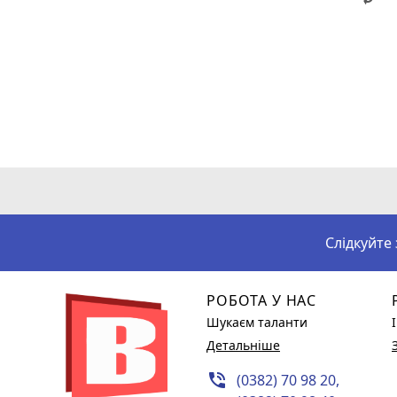
Слідкуйте
РОБОТА У НАС
Шукаєм таланти
Детальніше
phone_in_talk
(0382) 70 98 20,