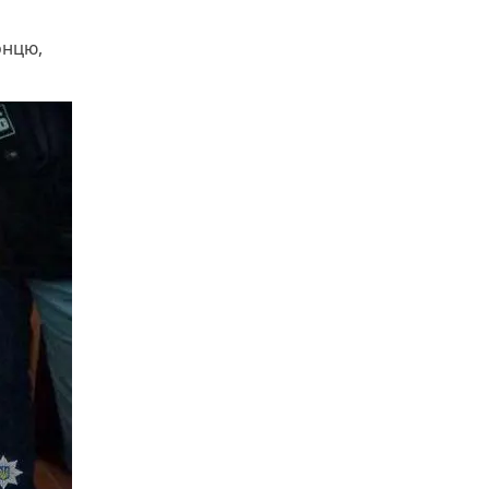
онцю,