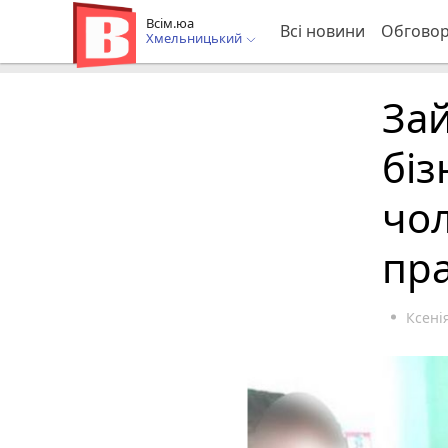
Всім.юа
Всі новини
Обгово
Хмельницький
За
біз
чол
пра
Ксені