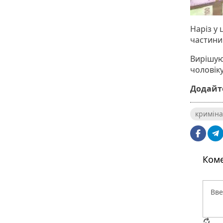
Наріз у
частини 
Вирішую
чоловіку
Додайте
криміна
Коме