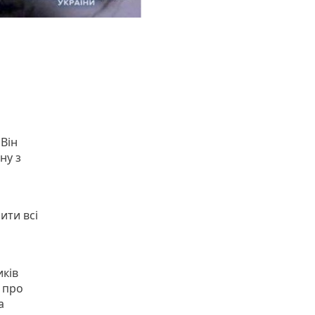
 Він
ну з
ити всі
иків
 про
а