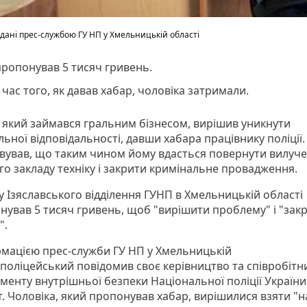
дані прес-службою ГУ НП у Хмельницькій області
ропонував 5 тисяч гривень.
 час того, як давав хабар, чоловіка затримали.
, який займався гральним бізнесом, вирішив уникнути
ьної відповідальності, давши хабара працівнику поліції.
вував, що таким чином йому вдасться повернути вилуче
го закладу техніку і закрити кримінальне провадження.
у Ізяславського відділення ГУНП в Хмельницькій області
нував 5 тисяч гривень, щоб "вирішити проблему" і "закр
".
рмацією прес-служби ГУ НП у Хмельницькій
 поліцейський повідомив своє керівництво та співробітн
менту внутрішньої безпеки Національної поліції України
т. Чоловіка, який пропонував хабар, вирішилися взяти "н