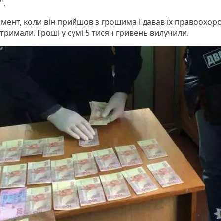
".
омент, коли він прийшов з грошима і давав їх правоохор
атримали. Гроші у сумі 5 тисяч гривень вилучили.