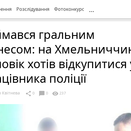
...
рення
Розслідування
Фотоконкурс
ймався гральним
несом: на Хмельниччи
овік хотів відкупитися 
цівника поліції
я Квітнева
chat_bubble
share
visibility
0
0
237