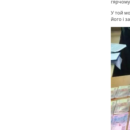
гярчому
У той м
його і з