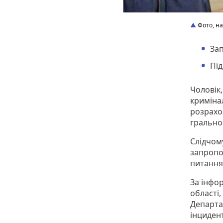
Фото, на
Зап
Під
Чоловік
кримінал
розрахо
грально
Слідчом
запропо
питання
За інфо
області,
Департа
інциден