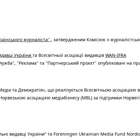
раїнського журналіста"
, затвердженим Комісією з журналістськ
видавці України
та Всесвітньої асоціації видавців
WAN-IFRA
ужба", "Реклама" та "Партнерський проєкт" опубліковані на пр
едіа та Демократія», що реалізується Всесвітньою асоціацією в
Норвезькою асоціацією медіабізнесу (MBL) за підтримки Норвегі
льні видавці України” та Foreningen Ukrainian Media Fund Nordic