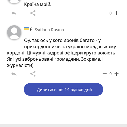
Країна мрій.
reply
share
remove
add
0
Svitlana Rusina
Оу, так ось у кого дронів багато - у
прикордонників на україно-молдаському
кордоні. Ці мужні кадрові офіцери круто воюють.
Як і усі заброньовані громадяни. Зокрема, і
журналісти)
reply
share
remove
add
0
Дивитись ще 14 відповідей