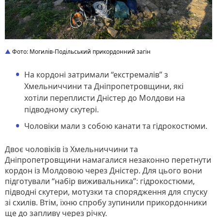
Фото: Могилів-Подільський прикордонний загін
На кордоні затримали “екстремалів” з
Хмельниччини та Дніпропетровщини, які
хотіли переплисти Дністер до Молдови на
підводному скутері.
Чоловіки мали з собою канати та гідрокостюми.
Двоє чоловіків із Хмельниччини та
Дніпропетровщини намагалися незаконно перетнути
кордон із Молдовою через Дністер. Для цього вони
підготували “набір виживальника”: гідрокостюми,
підводні скутери, мотузки та спорядження для спуску
зі схилів. Втім, їхню спробу зупинили прикордонники
ще до запливу через річку.