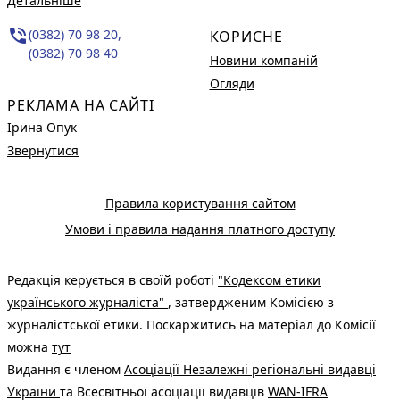
Детальніше
phone_in_talk
(0382) 70 98 20,
КОРИСНЕ
(0382) 70 98 40
Новини компаній
Огляди
РЕКЛАМА НА САЙТІ
Ірина Опук
Звернутися
Правила користування сайтом
Умови і правила надання платного доступу
Редакція керується в своїй роботі
"Кодексом етики
українського журналіста"
, затвердженим Комісією з
журналістської етики. Поскаржитись на матеріал до Комісії
можна
тут
Видання є членом
Асоціації Незалежні регіональні видавці
України
та Всесвітньої асоціації видавців
WAN-IFRA