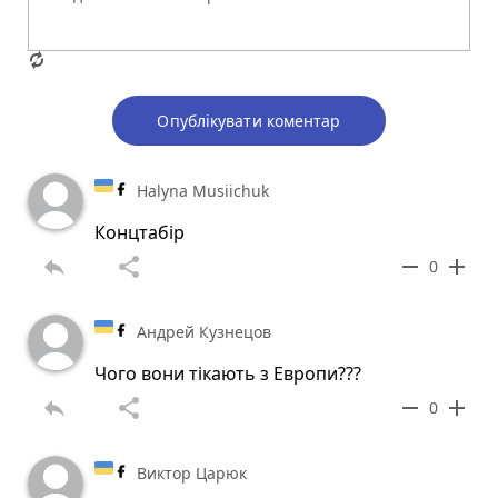
Опублікувати коментар
Halyna Musiichuk
Концтабір
reply
share
remove
add
0
Андрей Кузнецов
Чого вони тiкають з Европи???
reply
share
remove
add
0
Виктор Царюк