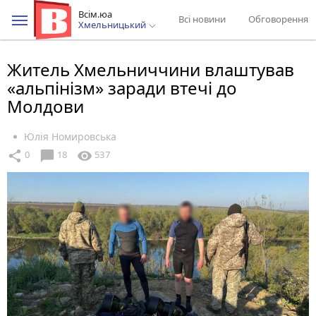
Всім.юа
Всі новини
Обговорення
Хмельницький
Житель Хмельниччини влаштував
«альпінізм» заради втечі до
Молдови
Юлія Номировська
chat_bubble
share
visibility
0
18
537