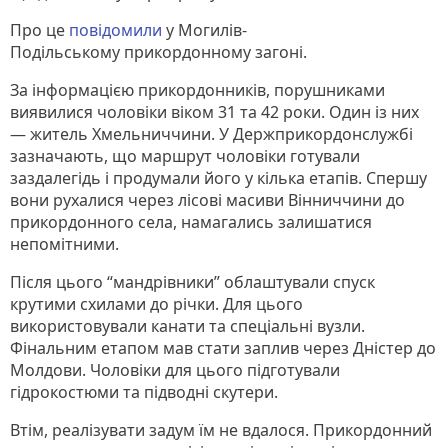
Про це
повідомили
у Могилів-
Подільському прикордонному загоні.
За інформацією прикордонників, порушниками
виявилися чоловіки віком 31 та 42 роки. Один із них
— житель Хмельниччини. У Держприкордонслужбі
зазначають, що маршрут чоловіки готували
заздалегідь і продумали його у кілька етапів. Спершу
вони рухалися через лісові масиви Вінниччини до
прикордонного села, намагались залишатися
непомітними.
Після цього “мандрівники” облаштували спуск
крутими схилами до річки. Для цього
використовували канати та спеціальні вузли.
Фінальним етапом мав стати заплив через Дністер до
Молдови. Чоловіки для цього підготували
гідрокостюми та підводні скутери.
Втім, реалізувати задум їм не вдалося. Прикордонний