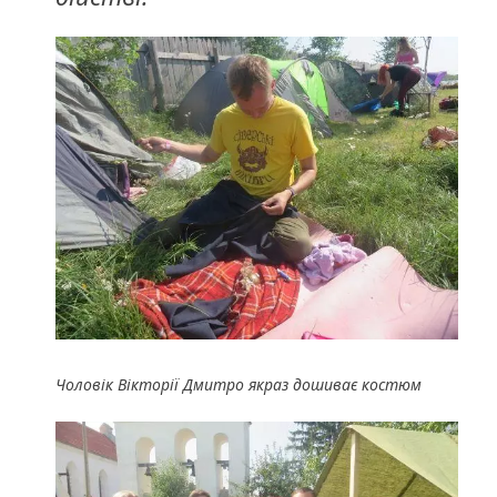
Чоловік Вікторії Дмитро якраз дошиває костюм