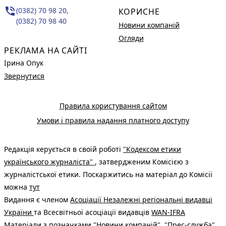
phone_in_talk
(0382) 70 98 20,
КОРИСНЕ
(0382) 70 98 40
Новини компаній
Огляди
РЕКЛАМА НА САЙТІ
Ірина Опук
Звернутися
Правила користування сайтом
Умови і правила надання платного доступу
Редакція керується в своїй роботі
"Кодексом етики
українського журналіста"
, затвердженим Комісією з
журналістської етики. Поскаржитись на матеріал до Комісії
можна
тут
Видання є членом
Асоціації Незалежні регіональні видавці
України
та Всесвітньої асоціації видавців
WAN-IFRA
Матеріали з позначками "Новини компаній", "Прес-служба",