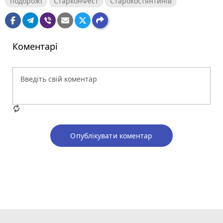
подорожі
СтарконФест
Старокостянтинів
Коментарі
Опублікувати коментар