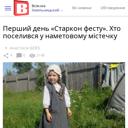
Всім.юа
Всі новини
Обговорення
Хмельницький
Перший день «Старкон фесту». Хто
поселився у наметовому містечку
Анастасія БЕВЗ
chat_bubble
share
visibility
4
0
2148