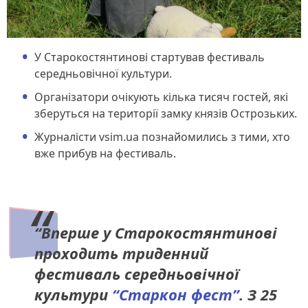
У Старокостянтинові стартував фестиваль
середньовічної культури.
Організатори очікують кілька тисяч гостей, які
зберуться на території замку князів Острозьких.
Журналісти vsim.ua познайомились з тими, хто
вже прибув на фестиваль.
“Вперше у Старокостянтинові
проходить триденний
фестиваль середньовічної
культури
“Старкон фест”
. З 25