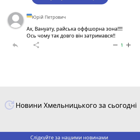
Юрій Петрович
Ах, Вануату, райська оффшорна зона!!!!
Ось чому так довго він затримався!!
reply
share
remove
add
1
Новини Хмельницького за сьогодні
Слідкуйте за нашими новинами