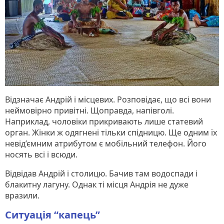
Відзначає Андрій і місцевих. Розповідає, що всі вони
неймовірно привітні. Щоправда, напівголі.
Наприклад, чоловіки прикривають лише статевий
орган. Жінки ж одягнені тільки спідницю. Ще одним їх
невід’ємним атрибутом є мобільний телефон. Його
носять всі і всюди.
Відвідав Андрій і столицю. Бачив там водоспади і
блакитну лагуну. Однак ті місця Андрія не дуже
вразили.
Ситуація “капець”