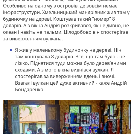
Особливо на одному з островів, де зовсім немає
інфраструктури. Хмельницький мандрівник жив там у
будиночку на дереві. Коштував такий “номер” 8
доларів. А з вікна Андрія розкривався, як не дивно, не
океан і навіть не пальми. Цілодобово він спостерігав
за виверженням вулкана.
Я жив у маленькому будиночку на дереві. Ніч
там коштувала 8 доларів. Все, що там було - це
ліжко. Піднятися туди можна було дерев’яними
сходами. А з мого вікна виднівся вулкан. Я
спостерігав за виверженням вдень і вночі.
Взагалі вулкан цей дуже активний - каже Андрій
Бондаренко.