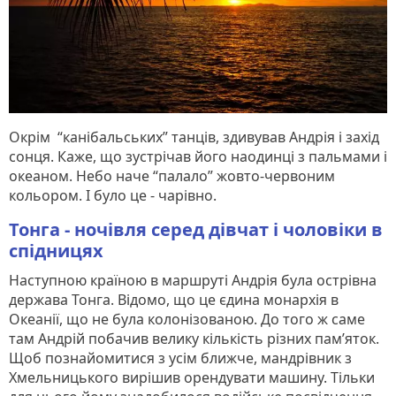
Окрім “канібальських” танців, здивував Андрія і захід
сонця. Каже, що зустрічав його наодинці з пальмами і
океаном. Небо наче “палало” жовто-червоним
кольором. І було це - чарівно.
Тонга - ночівля серед дівчат і чоловіки в
спідницях
Наступною країною в маршруті Андрія була острівна
держава Тонга. Відомо, що це єдина монархія в
Океанії, що не була колонізованою. До того ж саме
там Андрій побачив велику кількість різних пам’яток.
Щоб познайомитися з усім ближче, мандрівник з
Хмельницького вирішив орендувати машину. Тільки