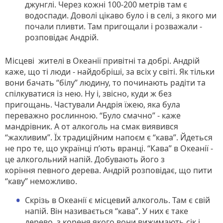
джунглі. Через кожні 100-200 метрів там є
водоспади. Доволі цікаво було і в селі, з якого ми
почали пливти. Там пригощали і розважали -
розповідає Андрій.
Місцеві жителі в Океанії привітні та добрі. Андрій
каже, що ті люди - найдобріші, за всіх у світі. Як тільки
вони бачать “білу” людину, то починають радіти та
спілкуватися із нею. Ну і, звісно, куди ж без
пригощань. Частували Андрія їжею, яка була
переважно рослинною. “Було смачно” - каже
мандрівник. А от алкоголь на смак виявився
“жахливим”. Їх традиційним напоєм є “кава”. Йдеться
не про те, що українці п’ють вранці. “Кава” в Океанії -
це алкогольний напій. Добувають його з
коріння певного дерева. Андрій розповідає, що пити
“каву” неможливо.
Скрізь в Океанії є місцевий алкоголь. Там є свій
напій. Він називається “кава”. У них є таке
дерево, з кореня якого вони вижимають сік і