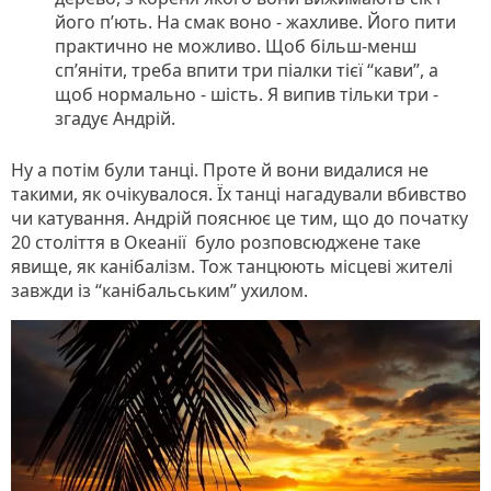
його п’ють. На смак воно - жахливе. Його пити
практично не можливо. Щоб більш-менш
сп’яніти, треба впити три піалки тієї “кави”, а
щоб нормально - шість. Я випив тільки три -
згадує Андрій.
Ну а потім були танці. Проте й вони видалися не
такими, як очікувалося. Їх танці нагадували вбивство
чи катування. Андрій пояснює це тим, що до початку
20 століття в Океанії було розповсюджене таке
явище, як канібалізм. Тож танцюють місцеві жителі
завжди із “канібальським” ухилом.