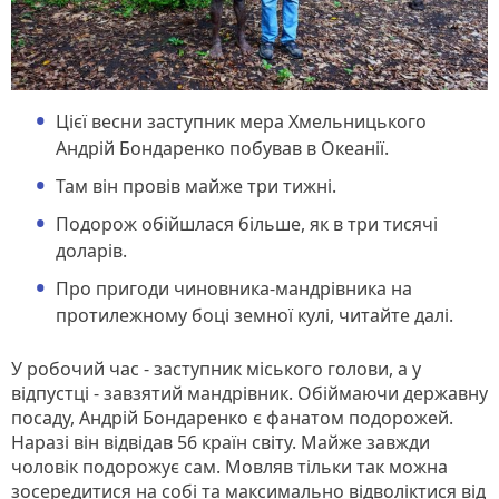
Цієї весни заступник мера Хмельницького
Андрій Бондаренко побував в Океанії.
Там він провів майже три тижні.
Подорож обійшлася більше, як в три тисячі
доларів.
Про пригоди чиновника-мандрівника на
протилежному боці земної кулі, читайте далі.
У робочий час - заступник міського голови, а у
відпустці - завзятий мандрівник. Обіймаючи державну
посаду, Андрій Бондаренко є фанатом подорожей.
Наразі він відвідав 56 країн світу. Майже завжди
чоловік подорожує сам. Мовляв тільки так можна
зосередитися на собі та максимально відволіктися від