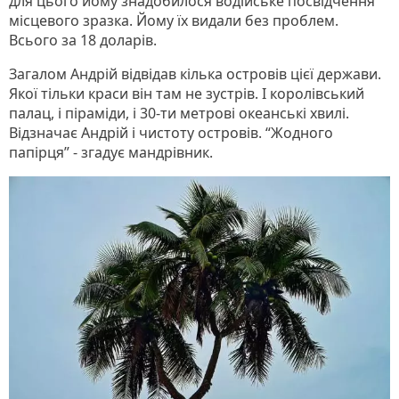
для цього йому знадобилося водійське посвідчення
місцевого зразка. Йому їх видали без проблем.
Всього за 18 доларів.
Загалом Андрій відвідав кілька островів цієї держави.
Якої тільки краси він там не зустрів. І королівський
палац, і піраміди, і 30-ти метрові океанські хвилі.
Відзначає Андрій і чистоту островів. “Жодного
папірця” - згадує мандрівник.