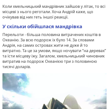
Коли хмельницький мандрівник зайшов у літак, то всі
місцеві з нього реготали. Хоча Андрій каже, що
очікував від них геть іншої реакції.
У скільки обійшлася мандрівка
Перельоти - більша половина витрачених коштів в
Океанію. За всю подорож їх було 14. За словами
Андрія, на самих островах жити не дуже й то
витратно. Та це за умови, якщо ночувати “на деревах”
та їсти місцеву їжу. Загалом, хмельницький чиновник
витратив на подорож Океанією три з половиною
тисячі доларів.