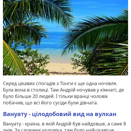
Серед цікавих спогадів з Тонги є ще одна ночівля.
Була вона в столиці. Там Андрій ночував у кімнаті, де
було більше 20 людей. І тільки вранці чоловік
побачив, що всі його сусіди були дівчата.
Вануату - цілодобовий вид на вулкан
Вануату - країна, в якій Андрій був найдовше, а саме 8
днів. За словами чоловіка, там було найцікавіше.