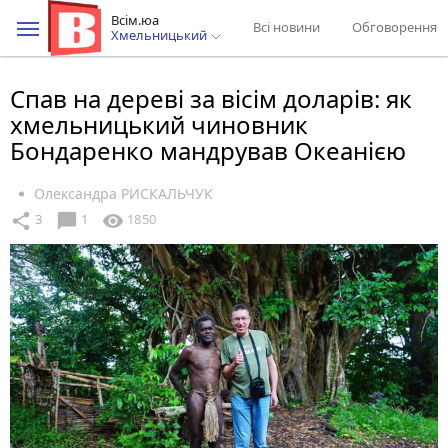
Всім.юа
Всі новини
Обговорення
Хмельницький
Спав на дереві за вісім доларів: як
хмельницький чиновник
Бондаренко мандрував Океанією
Олександра РИСКАЛЬЧУК
chat_bubble
share
visibility
3
1
1850