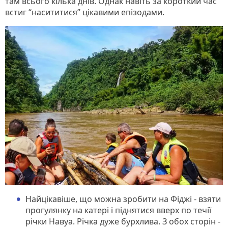
там всього кілька днів. Однак навіть за короткий час
встиг “насититися” цікавими епізодами.
Найцікавіше, що можна зробити на Фіджі - взяти
прогулянку на катері і піднятися вверх по течії
річки Навуа. Річка дуже бурхлива. З обох сторін -