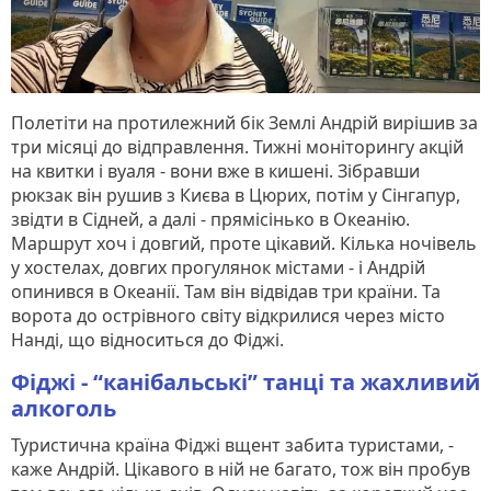
Полетіти на протилежний бік Землі Андрій вирішив за
три місяці до відправлення. Тижні моніторингу акцій
на квитки і вуаля - вони вже в кишені. Зібравши
рюкзак він рушив з Києва в Цюрих, потім у Сінгапур,
звідти в Сідней, а далі - прямісінько в Океанію.
Маршрут хоч і довгий, проте цікавий. Кілька ночівель
у хостелах, довгих прогулянок містами - і Андрій
опинився в Океанії. Там він відвідав три країни. Та
ворота до острівного світу відкрилися через місто
Нанді, що відноситься до Фіджі.
Фіджі - “канібальські” танці та жахливий
алкоголь
Туристична країна Фіджі вщент забита туристами, -
каже Андрій. Цікавого в ній не багато, тож він пробув