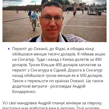
Переліт до Океанії, до Фіджі, в обидва кінці
обійшовся менше тисячі доларів. Я піймав акцію
на Сінгапур. Туди і назад з Києва долетів за 490
доларів. Трохи більше 400 доларів заплатив за
переліт з Сінгапура в Сідней. Дорога в Сінгапур
назад обійшлася трохи менше як в 500 доларів.
Також є перельоти по країнах Океанії. Це також
додаткові витрати - розповідає Андрій
Бондаренко.
Усі свої мандрівки Андрій планує мінімум за півроку.
Наступна має відбутися вже в лютому. Тоді чоловік