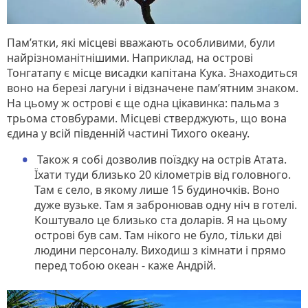
Пам’ятки, які місцеві вважають особливими, були
найрізноманітнішими. Наприклад, на острові
Тонгатапу є місце висадки капітана Кука. Знаходиться
воно на березі лагуни і відзначене пам’ятним знаком.
На цьому ж острові є ще одна цікавинка: пальма з
трьома стовбурами. Місцеві стверджують, що вона
єдина у всій південній частині Тихого океану.
Також я собі дозволив поїздку на острів Атата.
Їхати туди близько 20 кілометрів від головного.
Там є село, в якому лише 15 будиночків. Воно
дуже вузьке. Там я забронював одну ніч в готелі.
Коштувало це близько ста доларів. Я на цьому
острові був сам. Там нікого не було, тільки дві
людини персоналу. Виходиш з кімнати і прямо
перед тобою океан - каже Андрій.