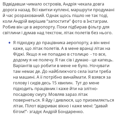
Відвідавши чимало островів, Андрія чекала довга
дорога назад. Всі квитки куплені, маршрути продумані
й час розрахований. Однак щось пішло не так тоді,
коли Андрій вирішив “запостити” фото в Інстаграм.
Робив він це в аеропорту. Поки підбирав фільтр для
світлини і думав над текстом, літак полетів без нього.
Я підходжу до працівника аеропорту, а він мені
каже, що літак полетів. А в мене вранці літак на
Фіджі. Якщо я не попадаю в столицю - то все,
додому я не полечу. Я так сів і думаю - це капець.
Варіантів що робити в мене не було. Ночувати
там немає де. До найближчого села їхати треба
на машині. А її потрібно винаймати. Я взявся за
голову і сидів десь 15 хвилин. Тут до мене
підходить працівник і каже йти на злітно-
посадкову смугу. Мовляв зараз літак
повернеться. Я йду і дивлюся, що приземляється
літак. Пілот відкриває вікно і каже мені: “давай
бігом!”- згадує Андрій Бондаренко.