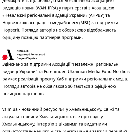
Демократія», що реалізується Всесвітньою асоціацією
видавців новин (WAN-IFRA) у партнерстві з Асоціацією
«Незалежні регіональні видавці України» (АНРВУ) та
Норвезькою асоціацією медіабізнесу (MBL) за підтримки
Норвегії. Погляди авторів не обов’язково відображають
офіційну позицію партнерів програми.
Здійснено за підтримки Асоціації “Незалежні регіональні
видавці України” та Foreningen Ukrainian Media Fund Nordic в
рамках реалізації проєкту Хаб підтримки регіональних медіа.
Погляди авторів не обов'язково збігаються з офіційною
позицією партнерів
vsim.ua - новинний ресурс №1 у Хмельницькому. Свіжі та
актуальні новини Хмельницького, все про події у
Хмельницькому, інтерв'ю з цікавими та видатними
особистостями нашого міста. З vsim.ua - ви завжди перші! ©