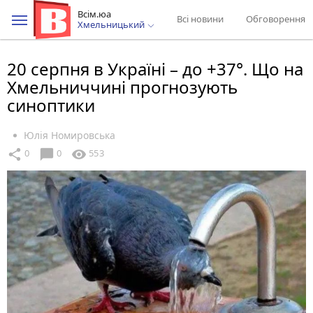
Всім.юа
Всі новини
Обговорення
Хмельницький
20 серпня в Україні – до +37°. Що на
Хмельниччині прогнозують
синоптики
Юлія Номировська
chat_bubble
share
visibility
0
0
553