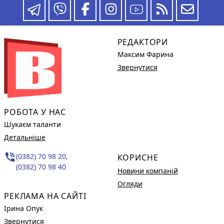
РЕДАКТОРИ
Максим Фарина
Звернутися
РОБОТА У НАС
Шукаєм таланти
Детальніше
phone_in_talk
(0382) 70 98 20,
КОРИСНЕ
(0382) 70 98 40
Новини компаній
Огляди
РЕКЛАМА НА САЙТІ
Ірина Опук
Звернутися