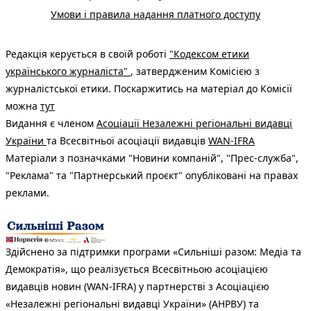
Умови і правила надання платного доступу
Редакція керується в своїй роботі
"Кодексом етики
українського журналіста"
, затвердженим Комісією з
журналістської етики. Поскаржитись на матеріал до Комісії
можна
тут
Видання є членом
Асоціації Незалежні регіональні видавці
України
та Всесвітньої асоціації видавців
WAN-IFRA
Матеріали з позначками "Новини компаній", "Прес-служба",
"Реклама" та "Партнерський проєкт" опубліковані на правах
реклами.
Здійснено за підтримки програми «Сильніші разом: Медіа та
Демократія», що реалізується Всесвітньою асоціацією
видавців новин (WAN-IFRA) у партнерстві з Асоціацією
«Незалежні регіональні видавці України» (АНРВУ) та