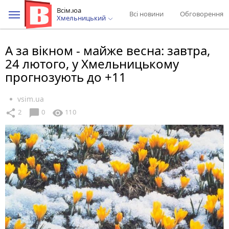
Всім.юа
Всі новини
Обговорення
Хмельницький
А за вікном - майже весна: завтра,
24 лютого, у Хмельницькому
прогнозують до +11
vsim.ua
chat_bubble
share
visibility
2
0
110