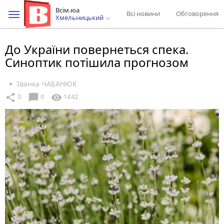
Всім.юа
Всі новини
Обговорення
Хмельницький
До України повернеться спека.
Синоптик потішила прогнозом
Іванка ЧАБАНЮК
chat_bubble
share
visibility
0
0
1442