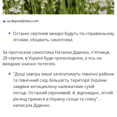
ua.depositphotos.com
Останні серпневі вихідні будуть по-справжньому
літніми, обіцяють синоптики.
За прогнозом синоптика Наталки Діденко, п'ятниця,
28 серпня, в Україні буде прохолодною, а ось на
вихідних значно потепліє.
"Дощі завтра лише зачіпатимуть північні райони
та північний схід. Більшість території України
завдяки антициклону належатиме сухій
погоді. Останній серпневий, й, відповідно, літній
уїк-енд принесе в Україну сонце та спеку", -
написала Діденко.