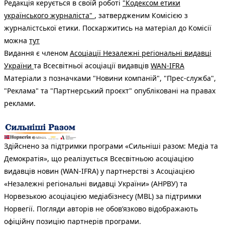
Редакція керується в своїй роботі
"Кодексом етики
українського журналіста"
, затвердженим Комісією з
журналістської етики. Поскаржитись на матеріал до Комісії
можна
тут
Видання є членом
Асоціації Незалежні регіональні видавці
України
та Всесвітньої асоціації видавців
WAN-IFRA
Матеріали з позначками "Новини компаній", "Прес-служба",
"Реклама" та "Партнерський проєкт" опубліковані на правах
реклами.
Здійснено за підтримки програми «Сильніші разом: Медіа та
Демократія», що реалізується Всесвітньою асоціацією
видавців новин (WAN-IFRA) у партнерстві з Асоціацією
«Незалежні регіональні видавці України» (АНРВУ) та
Норвезькою асоціацією медіабізнесу (MBL) за підтримки
Норвегії. Погляди авторів не обов’язково відображають
офіційну позицію партнерів програми.