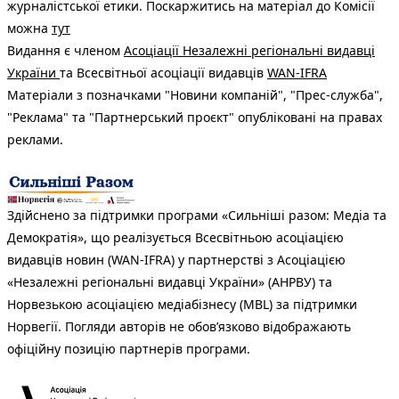
журналістської етики. Поскаржитись на матеріал до Комісії
можна
тут
Видання є членом
Асоціації Незалежні регіональні видавці
України
та Всесвітньої асоціації видавців
WAN-IFRA
Матеріали з позначками "Новини компаній", "Прес-служба",
"Реклама" та "Партнерський проєкт" опубліковані на правах
реклами.
Здійснено за підтримки програми «Сильніші разом: Медіа та
Демократія», що реалізується Всесвітньою асоціацією
видавців новин (WAN-IFRA) у партнерстві з Асоціацією
«Незалежні регіональні видавці України» (АНРВУ) та
Норвезькою асоціацією медіабізнесу (MBL) за підтримки
Норвегії. Погляди авторів не обов’язково відображають
офіційну позицію партнерів програми.