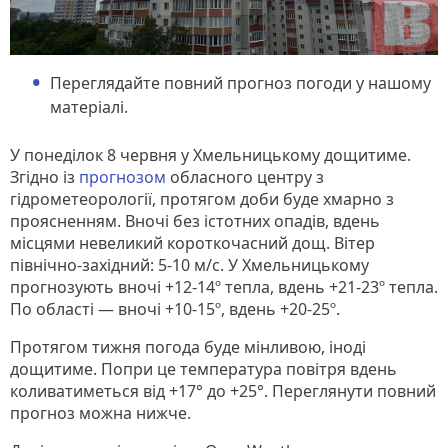
Переглядайте повний прогноз погоди у нашому
матеріалі.
У понеділок 8 червня у Хмельницькому дощитиме.
Згідно із
прогнозом
обласного центру з
гідрометеорології, протягом доби буде хмарно з
проясненням. Вночі без істотних опадів, вдень
місцями невеликий короткочасний дощ. Вітер
північно-західний: 5-10 м/с. У Хмельницькому
прогнозують вночі +12-14º тепла, вдень +21-23º тепла.
По області — вночі +10-15º, вдень +20-25º.
Протягом тижня погода буде мінливою, іноді
дощитиме. Попри це температура повітря вдень
коливатиметься від +17° до +25°. Переглянути повний
прогноз можна нижче.