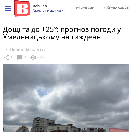
Всім.юа
Всі новини
Обговорення
Хмельницький
Дощі та до +25°: прогноз погоди у
Хмельницькому на тиждень
Пилип Васильчук
chat_bubble
share
visibility
1
0
825