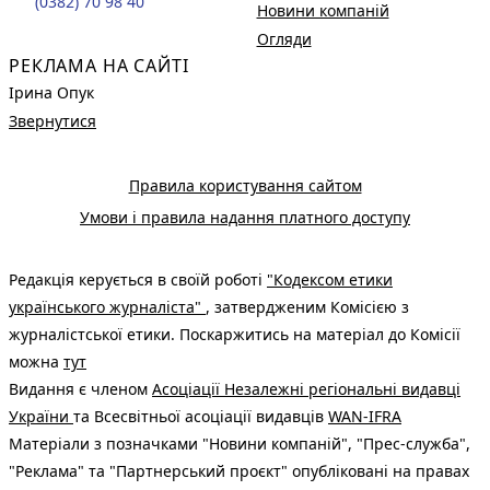
(0382) 70 98 40
Новини компаній
Огляди
РЕКЛАМА НА САЙТІ
Ірина Опук
Звернутися
Правила користування сайтом
Умови і правила надання платного доступу
Редакція керується в своїй роботі
"Кодексом етики
українського журналіста"
, затвердженим Комісією з
журналістської етики. Поскаржитись на матеріал до Комісії
можна
тут
Видання є членом
Асоціації Незалежні регіональні видавці
України
та Всесвітньої асоціації видавців
WAN-IFRA
Матеріали з позначками "Новини компаній", "Прес-служба",
"Реклама" та "Партнерський проєкт" опубліковані на правах