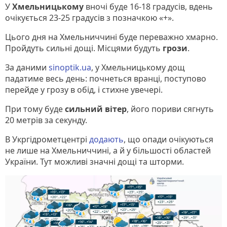
У
Хмельницькому
вночі буде 16-18 градусів, вдень
очікується 23-25 градусів з позначкою «+».
Цього дня на Хмельниччині буде переважно хмарно.
Пройдуть сильні дощі. Місцями будуть
грози
.
За даними
sinoptik.ua
, у Хмельницькому дощ
падатиме весь день: почнеться вранці, поступово
перейде у грозу в обід, і стихне увечері.
При тому буде
сильний вітер
, його пориви сягнуть
20 метрів за секунду.
В Укргідрометцентрі
додають
, що опади очікуються
не лише на Хмельниччині, а й у більшості областей
України. Тут можливі значні дощі та шторми.