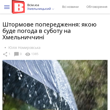
Всім.юа
Всі новини
Обговорення
Хмельницький
Штормове попередження: якою
буде погода в суботу на
Хмельниччині
Юлія Номировська
chat_bubble
share
visibility
1
0
1385