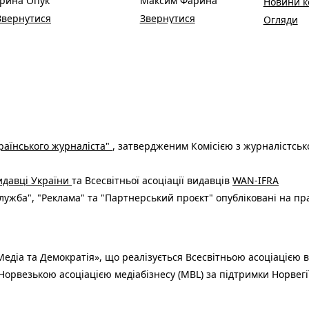
Ірина Опук
Максим Фарина
Новини к
Звернутися
Звернутися
Огляди
раїнського журналіста"
, затвердженим Комісією з журналістськ
видавці України
та Всесвітньої асоціації видавців
WAN-IFRA
ужба", "Реклама" та "Партнерський проєкт" опубліковані на пр
едіа та Демократія», що реалізується Всесвітньою асоціацією в
Норвезькою асоціацією медіабізнесу (MBL) за підтримки Норвегі