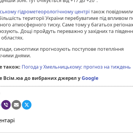
нішій зоні. Тут очікується від +17 до +20°.
ському гідрометеорологічному центрі
також повідомили
більшість території України перебуватиме під впливом п
ного атмосферного тиску. Саме тому у багатьох регіонах
нозують. Дощі пройдуть переважно у західних та південн
 областях.
пади, синоптики прогнозують поступове потепління
жчими днями.
е також:
Погода у Хмельницькому: прогноз на тиждень
 Всім.юа до вибраних джерел у
Google
нтарі