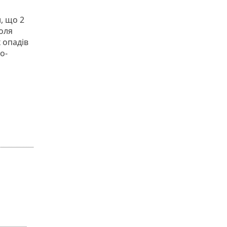
, що 2
оля
 опадів
о-