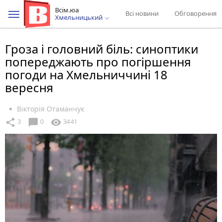
Всім.юа
Всі новини
Обговорення
Хмельницький
Гроза і головний біль: синоптики
попереджають про погіршення
погоди на Хмельниччині 18
вересня
Вікторія Отаманчук
chat_bubble
share
visibility
3
0
3441