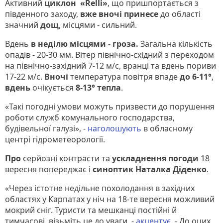
Активний
циклон «Relli»
, що пришпортається з
південного заходу,
вже вночі принесе
до області
значний
дощ
, місцями - сильний.
Вдень
в неділю місцями - гроза.
Загальна кількість
опадів - 20-30 мм. Вітер північно-східний з переходом
на північно-західний 7-12 м/с, вранці та вдень пориви
17-22 м/с.
Вночі
температура повітря впаде
до 6-11°
,
вдень
очікується
8-13° тепла
.
«Такі погодні умови можуть призвести до порушення
роботи служб комунального господарства,
будівельної галузі», -
наголошують
в обласному
центрі гідрометеорології.
Про
серйозні контрасти та
ускладнення погоди
18
вересня попереджає і
синоптик Наталка Діденко
.
«Через істотне недільне похолодання в західних
областях у Карпатах у ніч на 18-те вересня можливий
мокрий сніг. Туристи та мешканці постійні й
тимчасові, візьміть це до уваги, -
акцентує
. - До оцих