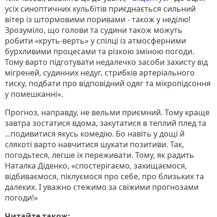
усіх синоптичних кульбітів приєднається сильний
вітер із штормовими поривами - також у неділю!
Зрозуміло, що голови та судини також можуть
робити «круть-верть» у спілці із атмосферними
бурхливими процесами та різкою зміною погоди.
Тому варто підготувати недалечко засоби захисту від
мігреней, судинних недуг, стрибків артеріального
тиску, подбати про відповідний одяг та мікропідсоння
у помешканні».
Прогноз, направду, не вельми приємний. Тому краще
завтра зостатися вдома, закутатися в теплий плед та
...подивитися якусь комедію. Бо навіть у дощі й
слякоті варто навчитися шукати позитиви. Так,
погодьтеся, легше їх переживати. Тому, як радить
Наталка Діденко, «спостерігаємо, захищаємося,
відбиваємося, піклуємося про себе, про близьких та
далеких. І уважно стежимо за свіжими прогнозами
погоди!»
Читайте також: