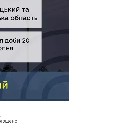
,
голошено