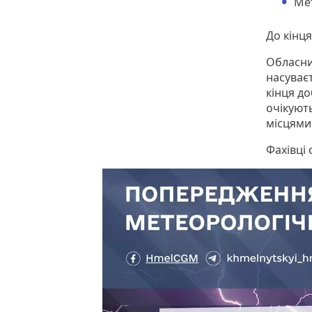
Ме
До кінця
Обласни
насуваєт
кінця до
очікуют
місцям
Фахівці