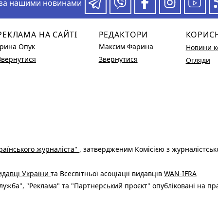
 за нашими новинами
РЕКЛАМА НА САЙТІ
РЕДАКТОРИ
КОРИС
Ірина Опук
Максим Фарина
Новини к
Звернутися
Звернутися
Огляди
раїнського журналіста"
, затвердженим Комісією з журналістськ
видавці України
та Всесвітньої асоціації видавців
WAN-IFRA
ужба", "Реклама" та "Партнерський проєкт" опубліковані на пр