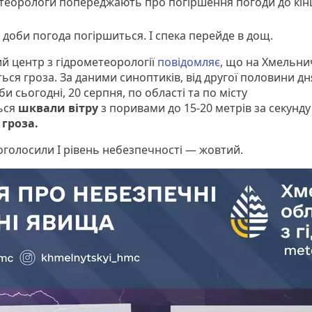
теорологи попереджають про погіршення погоди до кін
 доби погода погіршиться. І спека перейде в дощ.
й центр з гідрометеорології
повідомляє
, що на Хмельн
ься гроза. За даними синоптиків, від другої половини дн
би сьогодні, 20 серпня, по області та по місту
ься
шквали вітру
з поривами до 15-20 метрів за секунду
и
гроза.
 оголосили І рівень небезпечності — жовтий.