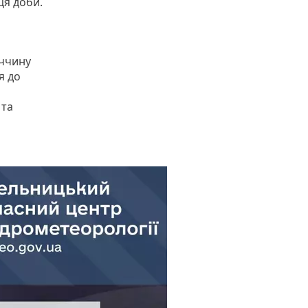
ця доби.
иччину
я до
 та