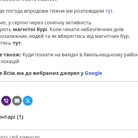
де погода впродовж тижня ми розповідали
тут
.
о, у серпні через сонячну активність
зують
магнітні бурі
. Коли чекати небезпечних днів
еозалежних людей та як вберегтись від магнітних бур,
йтесь
тут
.
е також:
Куди поїхати на вихідні в Хмельницькому район
 локацій
 Всім.юа до вибраних джерел у
Google
нтарі (1)