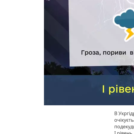
В Укргі
очікуєть
подекуд
І рівень