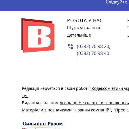
Слідкуйте
РОБОТА У НАС
Шукаєм таланти
Детальніше
phone_in_talk
(0382) 70 98 20,
(0382) 70 98 40
Редакція керується в своїй роботі
"Кодексом етики ук
тут
Видання є членом
Асоціації Незалежні регіональні 
Матеріали з позначками "Новини компаній", "Прес-сл