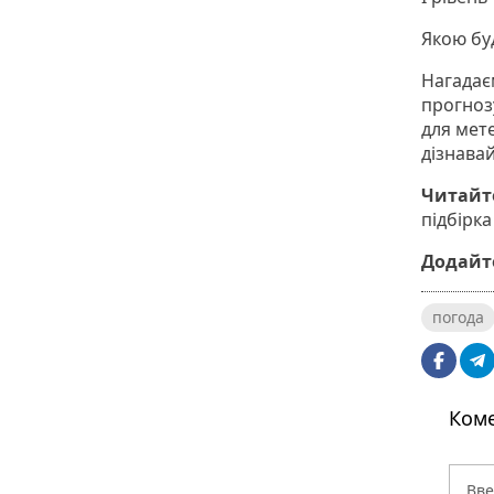
Якою бу
Нагадаєм
прогно
для мет
дізнава
Читайт
підбірка
Додайте
погода
Коме