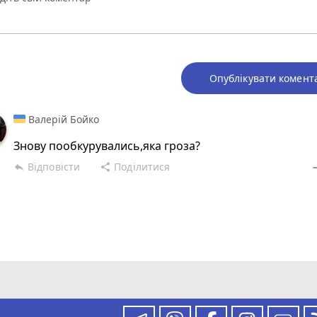
Опублікувати комент
Валерій Бойко
Знову пообкурувались,яка гроза?
Відповісти
Поділитися
reply
share
rem