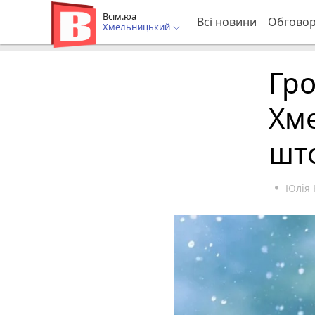
Всім.юа
Всі новини
Обгово
Хмельницький
Гро
Хм
шт
Юлія 