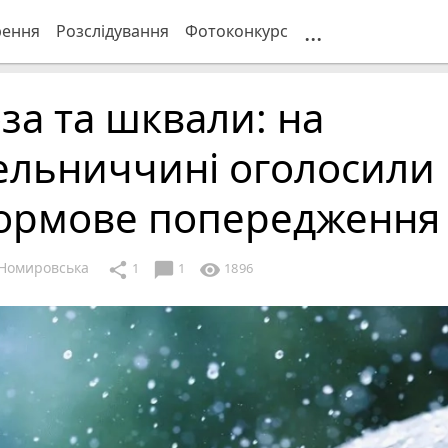
...
рення
Розслідування
Фотоконкурс
за та шквали: на
ельниччині оголосили
ормове попередження
Номировська
chat_bubble
share
visibility
1
1
1896