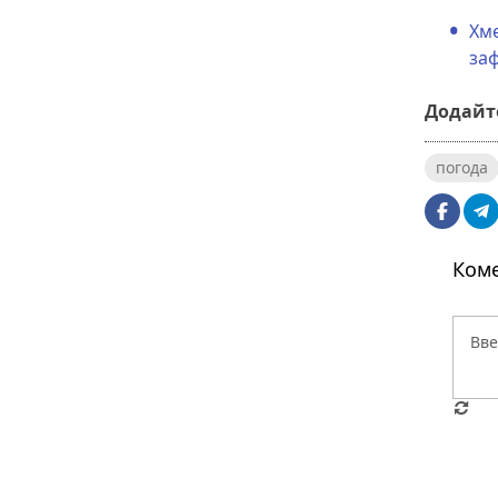
Хме
заф
Додайте
погода
Коме