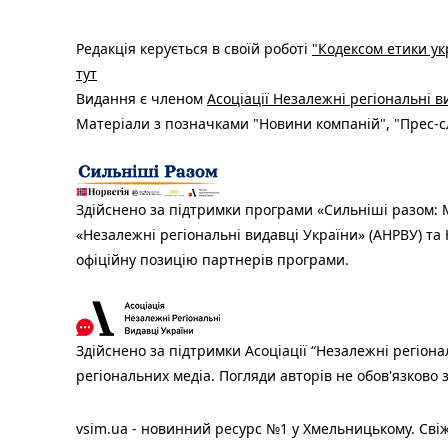
Редакція керується в своїй роботі
"Кодексом етики ук
тут
Видання є членом
Асоціації Незалежні регіональні 
Матеріали з позначками "Новини компаній", "Прес-сл
Здійснено за підтримки програми «Сильніші разом: М
«Незалежні регіональні видавці України» (АНРВУ) та 
офіційну позицію партнерів програми.
Здійснено за підтримки Асоціації “Незалежні регіона
регіональних медіа. Погляди авторів не обов'язково
vsim.ua - новинний ресурс №1 у Хмельницькому. Свіж