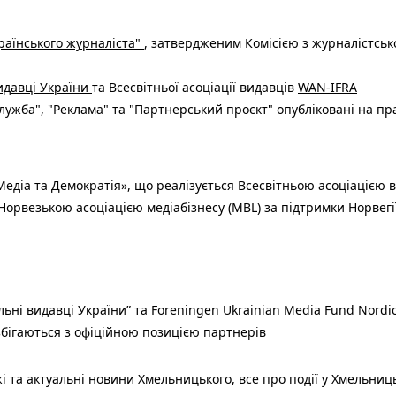
раїнського журналіста"
, затвердженим Комісією з журналістськ
видавці України
та Всесвітньої асоціації видавців
WAN-IFRA
ужба", "Реклама" та "Партнерський проєкт" опубліковані на пр
едіа та Демократія», що реалізується Всесвітньою асоціацією в
Норвезькою асоціацією медіабізнесу (MBL) за підтримки Норвегі
льні видавці України” та Foreningen Ukrainian Media Fund Nordic
 збігаються з офіційною позицією партнерів
і та актуальні новини Хмельницького, все про події у Хмельниц