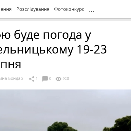
...
рення
Розслідування
Фотоконкурс
ю буде погода у
ельницькому 19-23
рпня
ина Бондар
chat_bubble
share
visibility
1
0
928