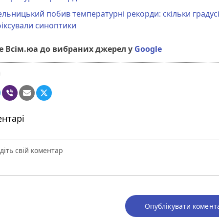
льницький побив температурні рекорди: скільки градус
іксували синоптики
 Всім.юа до вибраних джерел у
Google
нтарі
Опублікувати комент