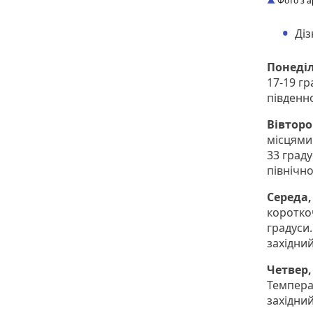
Фото з ар
Ді
Понеділ
17-19 гр
південно
Вівторо
місцями
33 граду
північно
Середа,
коротко
градуси.
західний
Четвер,
Температ
західний