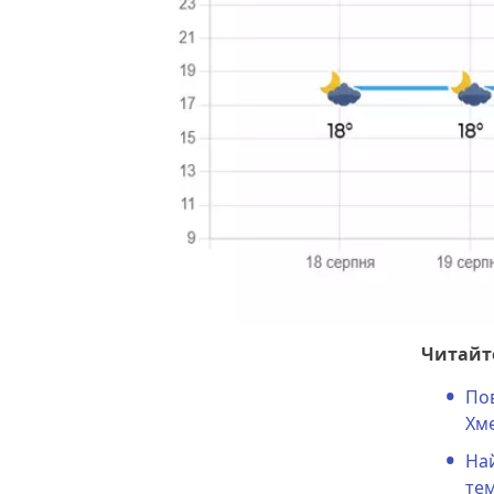
Читайт
Пов
Хм
Най
те