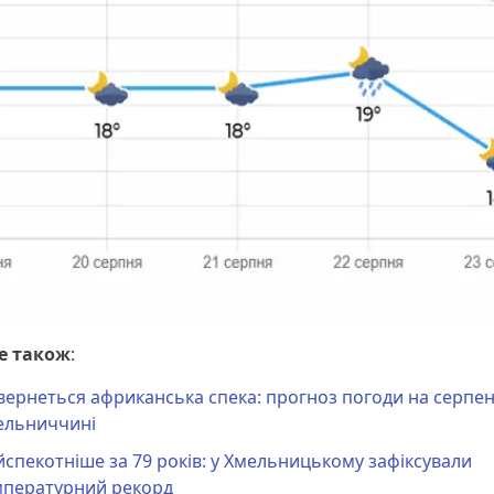
е також
:
ернеться африканська спека: прогноз погоди на серпен
ельниччині
спекотніше за 79 років: у Хмельницькому зафіксували
мпературний рекорд