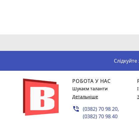
Слідкуйте
РОБОТА У НАС
Шукаєм таланти
Детальніше
phone_in_talk
(0382) 70 98 20,
(0382) 70 98 40