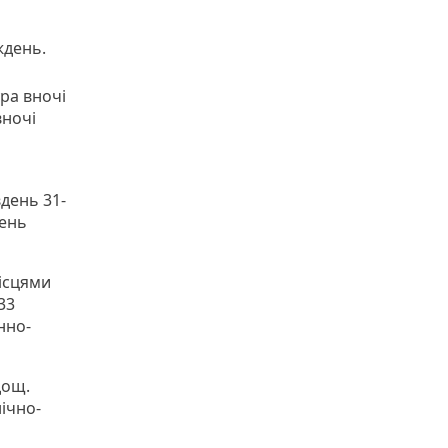
ждень.
ура вночі
вночі
день 31-
день
місцями
33
нно-
дощ.
нічно-