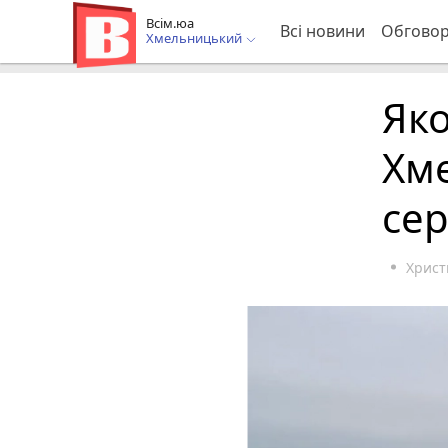
Всім.юа
Всі новини
Обгово
Хмельницький
Яко
Хм
се
Христ