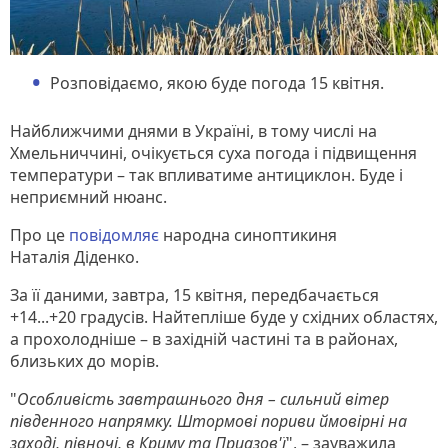
Розповідаємо, якою буде погода 15 квітня.
Найближчими днями в Україні, в тому числі на
Хмельниччині, очікується суха погода і підвищення
температури – так впливатиме антициклон. Буде і
неприємний нюанс.
Про це
повідомляє
народна синоптикиня
Наталія Діденко.
За її даними, завтра, 15 квітня, передбачається
+14...+20 градусів. Найтепліше буде у східних областях,
а прохолодніше – в західній частині та в районах,
близьких до морів.
"
Особливість завтрашнього дня – сильний вітер
південного напрямку. Штормові пориви ймовірні на
заході, півночі, в Криму та Приазов'ї
", – зауважила