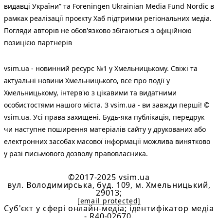
видавці України” та Foreningen Ukrainian Media Fund Nordic в
рамках реалізації проєкту Хаб підтримки регіональних медіа.
Погляди авторів не обов'язково збігаються з офіційною
позицією партнерів
vsim.ua - новинний ресурс №1 у Хмельницькому. Свіжі та
актуальні новини Хмельницького, все про події у
Хмельницькому, інтерв'ю з цікавими та видатними
особистостями нашого міста. З vsim.ua - ви завжди перші! ©
vsim.ua. Усі права захищені. Будь-яка публiкацiя, передрук
чи наступне поширення матеріалів сайту у друкованих або
електронних засобах масової інформації можлива винятково
у разі письмового дозволу правовласника.
©2017-2025 vsim.ua
вул. Володимирська, буд. 109, м. Хмельницький,
29013;
[email protected]
Cуб'єкт у сфері онлайн-медіа; ідентифікатор медіа
- R40-02670.