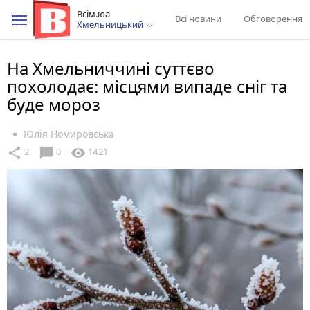
Всім.юа
Всі новини
Обговорення
Хмельницький
На Хмельниччині суттєво
похолодає: місцями випаде сніг та
буде мороз
Юлія Номировська
chat_bubble
share
visibility
2
0
1421