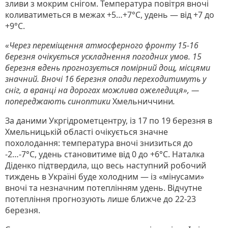
зливи з мокрим снігом. Температура повітря вночі
коливатиметься в межах +5…+7°C, удень — від +7 до
+9°C.
«Через переміщення атмосферного фронту 15-16
березня очікується ускладнення погодних умов. 15
березня вдень прогнозується помірний дощ, місцями
значний. Вночі 16 березня опади переходитимуть у
сніг, а вранці на дорогах можлива ожеледиця», —
попереджають синоптики
Хмельниччини
.
За даними Укргідрометцентру, із 17 по 19 березня в
Хмельницькій області очікується значне
похолодання: температура вночі знизиться до
-2…-7°C, удень становитиме від 0 до +6°C. Наталка
Діденко підтвердила, що весь наступний робочий
тиждень в Україні буде холодним — із «мінусами»
вночі та незначним потеплінням удень. Відчутне
потепління прогнозують лише ближче до 22-23
березня.