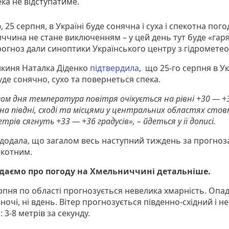
ка не відступатиме.
, 25 серпня, в Україні буде сонячна і суха і спекотна пого
ччина не стане виключенням – у цей день тут буде «гаря
рогноз дали синоптики Українського центру з гідрометеор
киня Наталка Діденко
підтвердила
, що 25-го серпня в Ук
уде сонячно, сухо та повернеться спека.
ом дня температура повітря очікується на рівні +30 — +
 на півдні, сході та місцями у центральних областях стов
рів сягнуть +33 — +36 градусів», – йдеться у її дописі.
 додала, що загалом весь наступний тиждень за прогно
екотним.
даємо про погоду на Хмельниччині детальніше.
рпня по області прогнозується невелика хмарність. Опад
вночі, ні вдень. Вітер прогнозується південно-східний і не
 3-8 метрів за секунду.