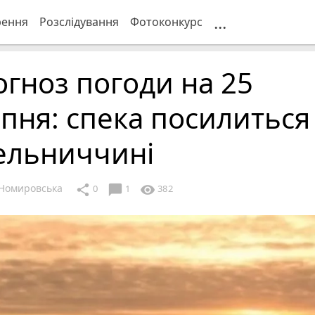
...
рення
Розслідування
Фотоконкурс
гноз погоди на 25
пня: спека посилиться
ельниччині
Номировська
chat_bubble
share
visibility
0
1
382