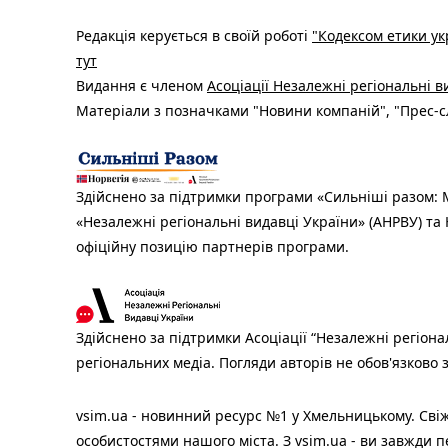
Редакція керується в своїй роботі
"Кодексом етики ук
тут
Видання є членом
Асоціації Незалежні регіональні 
Матеріали з позначками "Новини компаній", "Прес-сл
Здійснено за підтримки програми «Сильніші разом: М
«Незалежні регіональні видавці України» (АНРВУ) та 
офіційну позицію партнерів програми.
Здійснено за підтримки Асоціації “Незалежні регіона
регіональних медіа. Погляди авторів не обов'язково
vsim.ua - новинний ресурс №1 у Хмельницькому. Свіж
особистостями нашого міста. З vsim.ua - ви завжди п