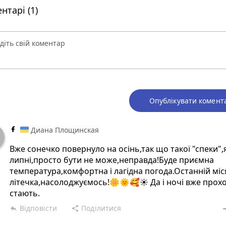
нтарі (1)
Опублікувати комент
Диана Площинская
Вже сонечко повернуло на осінь,так що такої "спеки",я
липні,просто бути не може,неправда!Буде приємна
температура,комфортна і лагідна погода.Останній мі
літечка,насолоджуємось!🌼🌞🥰☀️ Да і ночі вже прох
стають.
Відповісти
Поділитися
reply
share
rem