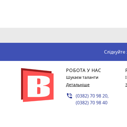
Слідкуйте
РОБОТА У НАС
Шукаєм таланти
Детальніше
phone_in_talk
(0382) 70 98 20,
(0382) 70 98 40