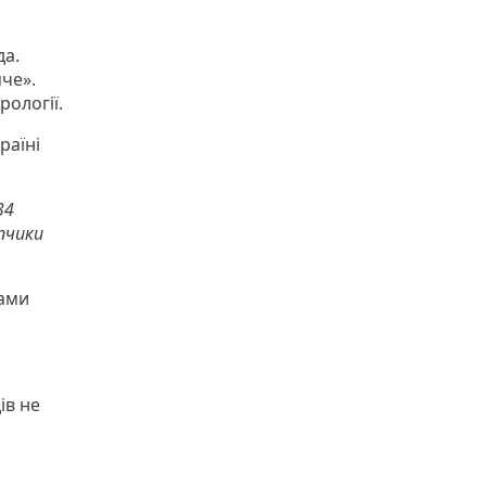
да.
че».
ології.
раїні
34
пчики
зами
ів не