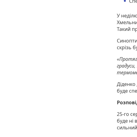
Спе
У неділю
Хмельни
Такий п
Синопти
скрізь б
«Протяг
градуси,
термомет
Діденко
буде сп
Розпові
25-го се
буде ні 
сильний: