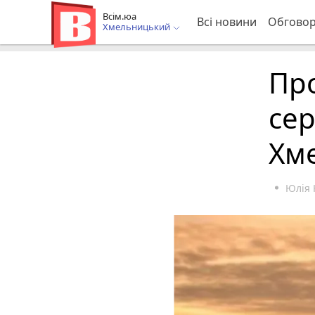
Всім.юа
Всі новини
Обгово
Хмельницький
Про
сер
Хм
Юлія 