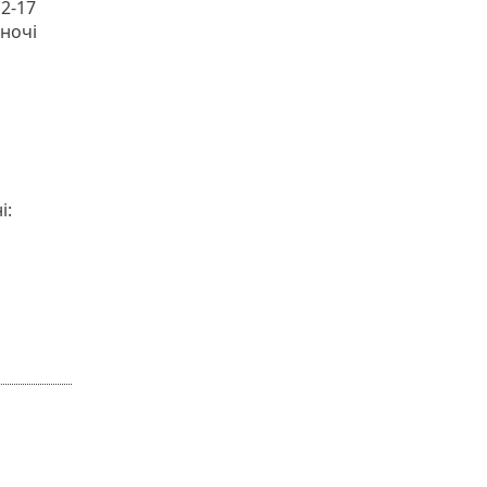
12-17
ночі
і: