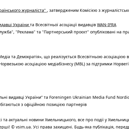
раїнського журналіста"
, затвердженим Комісією з журналістськ
видавці України
та Всесвітньої асоціації видавців
WAN-IFRA
ужба", "Реклама" та "Партнерський проєкт" опубліковані на пр
едіа та Демократія», що реалізується Всесвітньою асоціацією в
Норвезькою асоціацією медіабізнесу (MBL) за підтримки Норвегі
льні видавці України” та Foreningen Ukrainian Media Fund Nordic
 збігаються з офіційною позицією партнерів
і та актуальні новини Хмельницького, все про події у Хмельниц
ерші! © vsim.ua. Усі права захищені. Будь-яка публiкацiя, пере