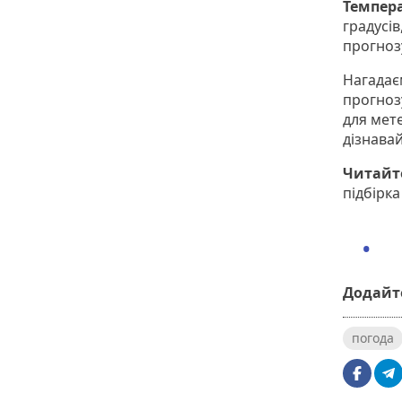
Темпера
градусів
прогнозу
Нагадаєм
прогно
для мет
дізнава
Читайт
підбірка
Додайте
погода