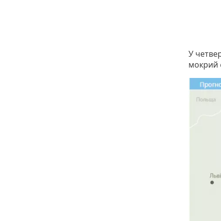
У четве
мокрий с