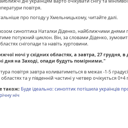
айближчі дні українцям варто очікувати снігу та мінливої
мператури повітря.
альніше про погоду у Хмельницькому, читайте далі.
нозом синоптика Наталки Діденко, найближчими днями 
тиме потужний циклон. Він, за словами Діденко, зумовит
бластях снігопади та навіть хуртовини.
жчої ночі у східних областях, а завтра, 27 грудня, в 
і дня на Заході, опади будуть помірними."
ура повітря завтра коливатиметься в межах -1-5 градусі
 областях та у південній частині у четвер очікується 0+4 
е також:
Буде ідеально: синоптик потішила українців п
річну ніч