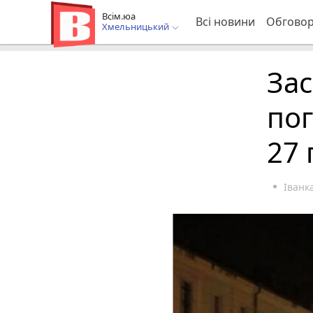
Всім.юа
Всі новини
Обгово
Хмельницький
Зас
по
27 
Іван