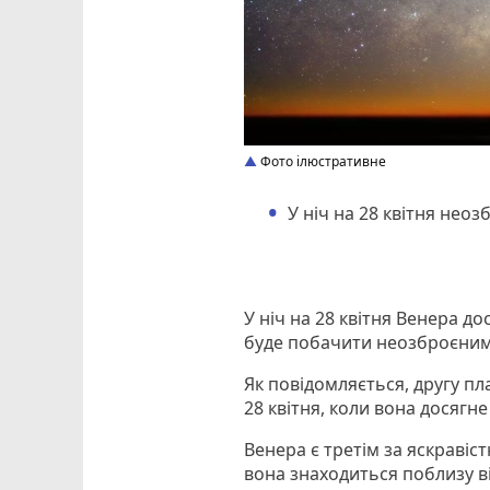
Фото ілюстративне
У ніч на 28 квітня не
У ніч на 28 квітня Венера до
буде побачити неозброєни
Як повідомляється, другу пл
28 квітня, коли вона досягне
Венера є третім за яскравіст
вона знаходиться поблизу ві