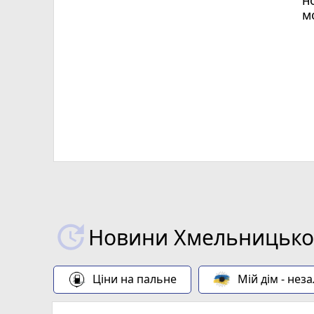
м
Х
Новини Хмельницьког
Ціни на пальне
Мій дім - нез