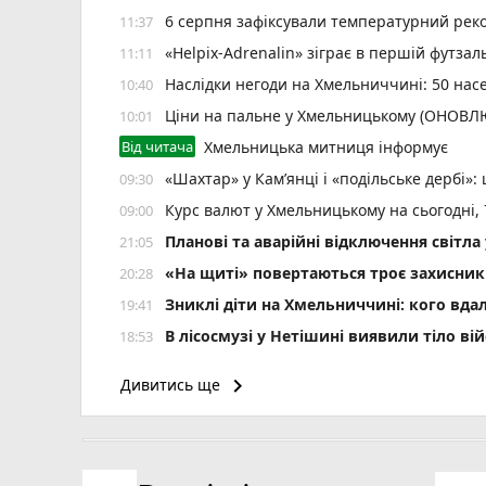
6 серпня зафіксували температурний рек
11:37
«Helpix-Adrenalin» зіграє в першій футзаль
11:11
Наслідки негоди на Хмельниччині: 50 насе
10:40
Ціни на пальне у Хмельницькому (ОНОВ
10:01
Від читача
Хмельницька митниця інформує
«Шахтар» у Камʼянці і «подільське дербі»
09:30
Курс валют у Хмельницькому на сьогодні,
09:00
Планові та аварійні відключення світ
21:05
«На щиті» повертаються троє захисник
20:28
Зниклі діти на Хмельниччині: кого вда
19:41
В лісосмузі у Нетішині виявили тіло ві
18:53
Симчишин підписав чотири кадрові розп
18:18
keyboard_arrow_right
Дивитись ще
7 серпня у Хмельницькому попрощають
17:29
23 серпня у Хмельницькому відбудеться б
16:50
Через самовільне втручання в мережі без
16:11