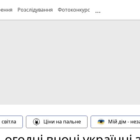
...
рення
Розслідування
Фотоконкурс
 світла
Ціни на пальне
Мій дім - не
ьогодні вночі українці