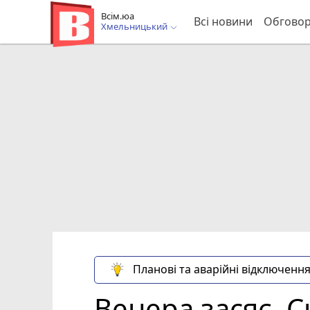
Всім.юа
Всі новини
Обгово
Хмельницький
Планові та аварійні відключення
Венера засяє. С