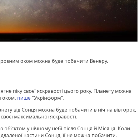
озброєним оком можна буде побачити Венеру.
сягне піку своєї яскравості цього року. Планету можна
м оком,
пише
"Укрінформ".
анету від Сонця можна буде побачити в ніч на вівторок,
 своєї максимальної яскравості.
ю об’єктом у нічному небі після Сонця й Місяця. Коли
ддаленої частини Сонця, її не можна побачити.