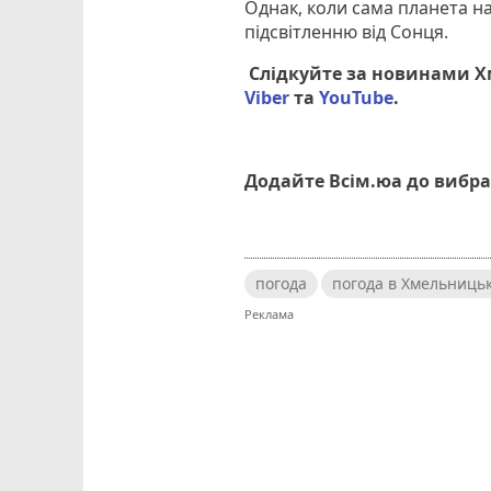
Однак, коли сама планета н
підсвітленню від Сонця.
Слідкуйте за новинами 
Viber
та
YouTube
.
Додайте Всім.юа до вибра
погода
погода в Хмельниць