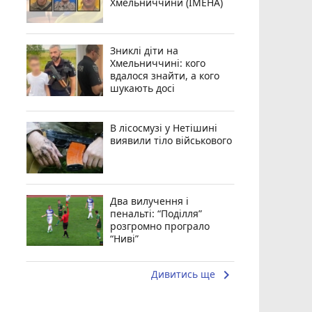
Хмельниччини (ІМЕНА)
Зниклі діти на
Хмельниччині: кого
вдалося знайти, а кого
шукають досі
В лісосмузі у Нетішині
виявили тіло військового
Два вилучення і
пенальті: “Поділля”
розгромно програло
“Ниві”
keyboard_arrow_right
Дивитись ще