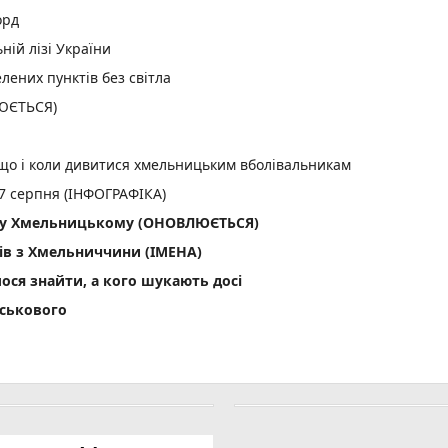
орд
ній лізі України
лених пунктів без світла
ЛЮЄТЬСЯ)
: що і коли дивитися хмельницьким вболівальникам
 7 серпня (ІНФОГРАФІКА)
ла у Хмельницькому (ОНОВЛЮЄТЬСЯ)
ів з Хмельниччини (ІМЕНА)
лося знайти, а кого шукають досі
йськового
орядження (ІМЕНА)
ся з двома захисниками
лагодійний забіг у вишиванках
 газу залишилися 70 квартир у Хмельницькому