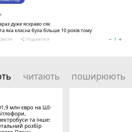
я
араз дуже яскраво сяє
та яка класна була більше 10 років тому
овісти
Поділитися
1
share
remove
add
ють
читають
поширюють
01,9 млн євро на ШІ-
вітлофори,
лектробуси та інше:
етальний розбір
ового Плану