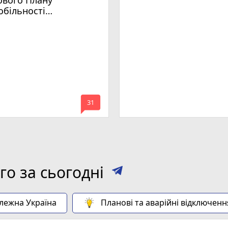
обільності
мельницького
mode_comment
31
о за сьогодні
алежна Україна
Планові та аварійні відключенн