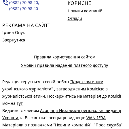
phone_in_talk
(0382) 70 98 20,
КОРИСНЕ
(0382) 70 98 40
Новини компаній
Огляди
РЕКЛАМА НА САЙТІ
Ірина Опук
Звернутися
Правила користування сайтом
Умови і правила надання платного доступу
Редакція керується в своїй роботі
"Кодексом етики
українського журналіста"
, затвердженим Комісією з
журналістської етики. Поскаржитись на матеріал до Комісії
можна
тут
Видання є членом
Асоціації Незалежні регіональні видавці
України
та Всесвітньої асоціації видавців
WAN-IFRA
Матеріали з позначками "Новини компаній", "Прес-служба",