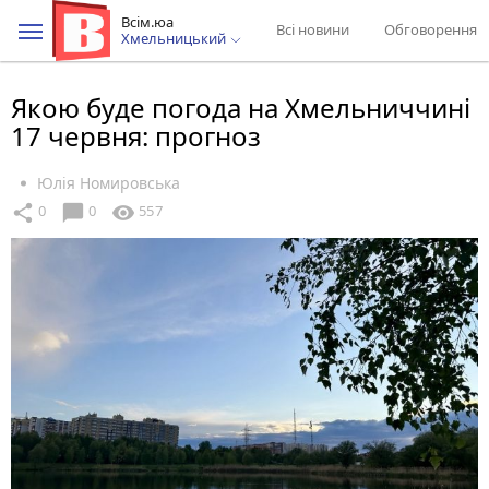
Всім.юа
Всі новини
Обговорення
Хмельницький
Якою буде погода на Хмельниччині
17 червня: прогноз
Юлія Номировська
chat_bubble
share
visibility
0
0
557