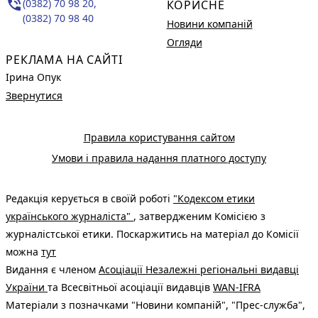
phone_in_talk
(0382) 70 98 20,
КОРИСНЕ
(0382) 70 98 40
Новини компаній
Огляди
РЕКЛАМА НА САЙТІ
Ірина Опук
Звернутися
Правила користування сайтом
Умови і правила надання платного доступу
Редакція керується в своїй роботі
"Кодексом етики
українського журналіста"
, затвердженим Комісією з
журналістської етики. Поскаржитись на матеріал до Комісії
можна
тут
Видання є членом
Асоціації Незалежні регіональні видавці
України
та Всесвітньої асоціації видавців
WAN-IFRA
Матеріали з позначками "Новини компаній", "Прес-служба",