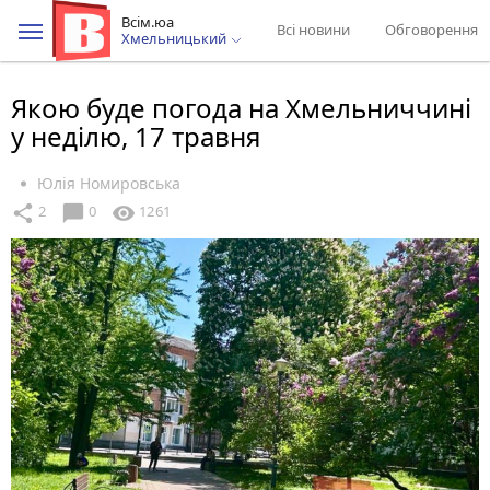
Всім.юа
Всі новини
Обговорення
Хмельницький
Якою буде погода на Хмельниччині
у неділю, 17 травня
Юлія Номировська
chat_bubble
share
visibility
2
0
1261