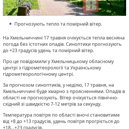
Прогнозують тепло та помірний вітер.
На Хмельниччині 17 травня очікується тепла весняна
погода без істотних опадів. Синоптики прогнозують
до +23 градусів удень та помірний вітер.
Про це повідомили у Хмельницькому обласному
центрі з гідрометеорології та Українському
гідрометеорологічному центрі.
За прогнозом синоптиків, у неділю, 17 травня, на
Хмельниччині буде хмарно з проясненнями. Опадів в
області не прогнозують. Вітер очікується північно-
східний зі швидкістю 7-12 метрів за секунду.
Температура повітря по області вночі становитиме
від +8 до +13 градусів, удень повітря прогріється до
+18…+23 градусів.