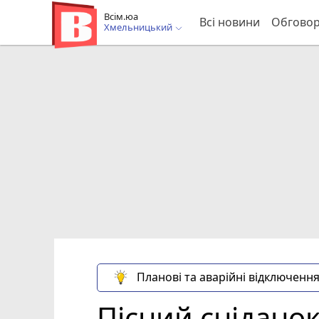
Всім.юа
Всі новини
Обгово
Хмельницький
Планові та аварійні відключення
Пісний сніданок