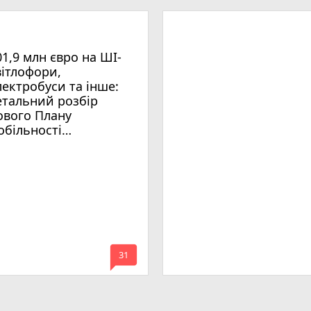
01,9 млн євро на ШІ-
вітлофори,
лектробуси та інше:
етальний розбір
ового Плану
обільності
мельницького
mode_comment
31