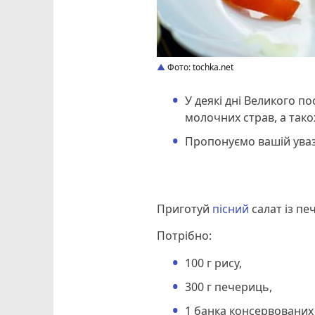
Фото: tochka.net
У деякі дні Великого по
молочних страв, а також
Пропонуємо вашій увазі
Приготуй
пісний
салат із пе
Потрібно:
100 г рису,
300 г печериць,
1 банка консервованих 