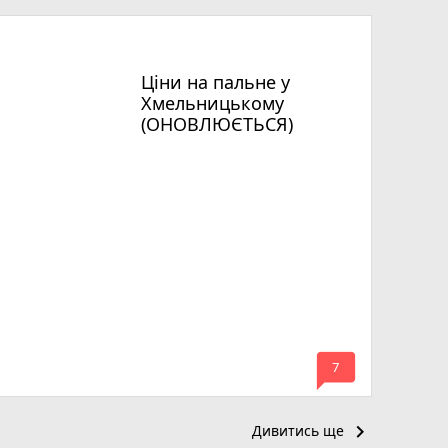
Ціни на пальне у
Хмельницькому
(ОНОВЛЮЄТЬСЯ)
mode_comment
7
keyboard_arrow_right
Дивитись ще