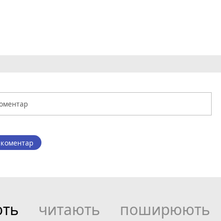
 коментар
ють
читають
поширюють