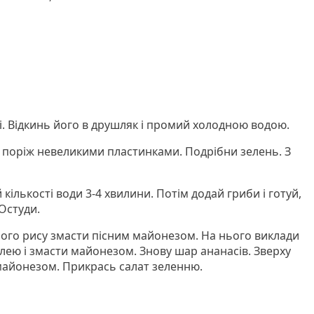
.
ді. Відкинь його в друшляк і промий холодною водою.
 поріж невеликими пластинками. Подрібни зелень. З
кількості води 3-4 хвилини. Потім додай гриби і готуй,
Остуди.
ного рису змасти пісним майонезом. На нього виклади
лею і змасти майонезом. Знову шар ананасів. Зверху
майонезом. Прикрась салат зеленню.