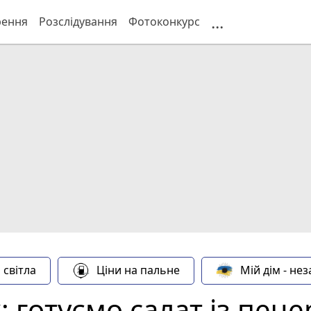
...
рення
Розслідування
Фотоконкурс
 світла
Ціни на пальне
Мій дім - не
: готуємо салат із пече