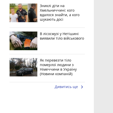
Зниклі діти на
Хмельниччині: кого
вдалося знайти, а кого
шукають досі
В лісосмузі у Нетішині
виявили тіло військового
Як перевезти тіло
померлої людини з
Німеччини в Україну
(Новини компаній)
keyboard_arrow_right
Дивитись ще