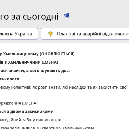
о за сьогодні
алежна Україна
Планові та аварійні відключенн
ла у Хмельницькому (ОНОВЛЮЄТЬСЯ)
ів з Хмельниччини (ІМЕНА)
лося знайти, а кого шукають досі
йськового
вому колективі: як розпізнати, які наслідки та як захистити свої
орядження (ІМЕНА)
ся з двома захисниками
лагодійний забіг у вишиванках
 газу залишилися 70 квартир у Хмельницькому