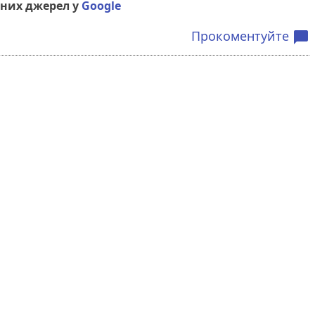
них джерел у
Google
Прокоментуйте
chat_bubble