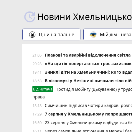
Новини Хмельницьког
Ціни на пальне
Мій дім - нез
Планові та аварійні відключення світ
21:05
«На щиті» повертаються троє захисник
20:28
Зниклі діти на Хмельниччині: кого вда
19:41
В лісосмузі у Нетішині виявили тіло ві
18:53
Від читача
Протидія мобінгу (цькуванню) у трудо
права
Симчишин підписав чотири кадрові розп
18:18
7 серпня у Хмельницькому попрощають
17:29
23 серпня у Хмельницькому відбудеться б
16:50
Через самовільне втручання в мережі без
16:11