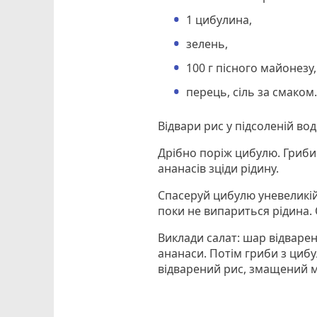
1 цибулина,
зелень,
100 г пісного майонезу,
перець, сіль за смаком
Відвари рис у підсоленій во
Дрібно поріж цибулю. Гриби
ананасів зціди рідину.
Спасеруй цибулю уневеликій 
поки не випариться рідина. 
Виклади салат: шар відваре
ананаси. Потім гриби з цибу
відварений рис, змащений 