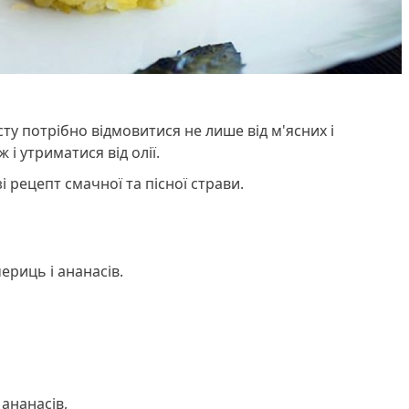
сту потрібно відмовитися не лише від м'ясних і
 і утриматися від олії.
 рецепт смачної та пісної страви.
чериць і ананасів.
ананасів,