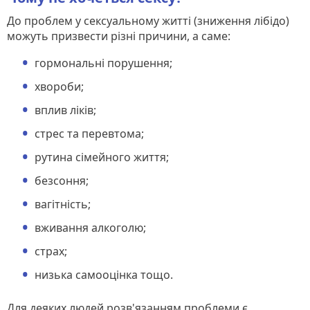
До проблем у сексуальному житті (зниження лібідо)
можуть призвести різні причини, а саме:
гормональні порушення;
хвороби;
вплив ліків;
стрес та перевтома;
рутина сімейного життя;
безсоння;
вагітність;
вживання алкоголю;
страх;
низька самооцінка тощо.
Для деяких людей розв'язанням проблеми є