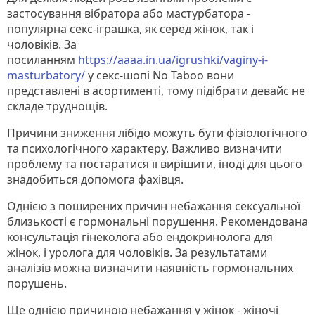
застосування вібратора або мастурбатора -
популярна секс-іграшка, як серед жінок, так і
чоловіків. За
посиланням
https://aaaa.in.ua/igrushki/vaginy-i-
masturbatory/
у секс-шопі No Taboo вони
представлені в асортименті, тому підібрати девайс не
складе труднощів.
Причини зниження лібідо можуть бути фізіологічного
та психологічного характеру. Важливо визначити
проблему та постаратися її вирішити, іноді для цього
знадобиться допомога фахівця.
Однією з поширених причин небажання сексуальної
близькості є гормональні порушення. Рекомендована
консультація гінеколога або ендокринолога для
жінок, і уролога для чоловіків. За результатами
аналізів можна визначити наявність гормональних
порушень.
Ще однією причиною небажання у жінок - жіночі