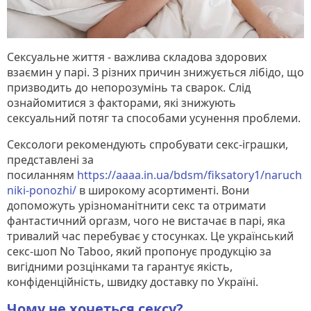
Сексуальне життя - важлива складова здорових
взаємин у парі. З різних причин знижується лібідо, що
призводить до непорозумінь та сварок. Слід
ознайомитися з факторами, які знижують
сексуальний потяг та способами усунення проблеми.
Сексологи рекомендують спробувати секс-іграшки,
представлені за
посиланням
https://aaaa.in.ua/bdsm/fiksatory1/naruch
niki-ponozhi/
в широкому асортименті. Вони
допоможуть урізноманітнити секс та отримати
фантастичний оргазм, чого не вистачає в парі, яка
тривалий час перебуває у стосунках. Це український
секс-шоп No Taboo, який пропонує продукцію за
вигідними розцінками та гарантує якість,
конфіденційність, швидку доставку по Україні.
Чому не хочеться сексу?