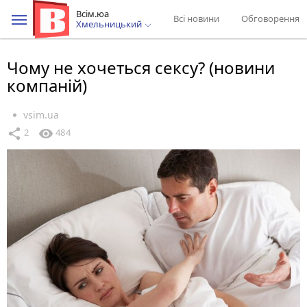
Всім.юа
Всі новини
Обговорення
Хмельницький
Чому не хочеться сексу? (новини
компаній)
vsim.ua
share
visibility
2
484