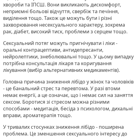
хвороби та ІПСШ. Вони викликають дискомфорт,
неприємні больові відчуття, свербіж та печіння,
виділення тощо. Також це можуть бути і різні
захворювання несексуального характеру, зокрема
рак, діабет, високий тиск, проблеми з серцем тощо.
Сексуальний потяг можуть пригнічувати і ліки -
оральні контрацептиви, антидепресанти,
нейролептики, знеболювальні тощо. У цьому випадку
потрібна консультація лікаря та коригування
лікування (вибір альтернативних медикаментів).
Головна причина зниження лібідо у жінок та чоловіків
- це банальний стрес та перевтома. У разі втоми
немає енергії, а це означає, що і немає сил на заняття
сексом. Боротися зі стресом можна різними
способами - медитація, бесіда з психологом, дихальні
вправи, ароматерапія тощо.
У тривалих стосунках зниження лібідо - поширена
проблема. Це зменшення сексуального інтересу до