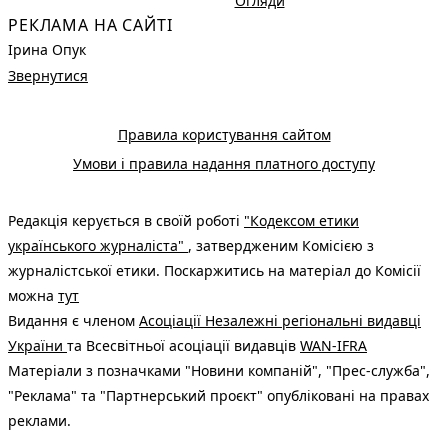
Огляди
РЕКЛАМА НА САЙТІ
Ірина Опук
Звернутися
Правила користування сайтом
Умови і правила надання платного доступу
Редакція керується в своїй роботі
"Кодексом етики
українського журналіста"
, затвердженим Комісією з
журналістської етики. Поскаржитись на матеріал до Комісії
можна
тут
Видання є членом
Асоціації Незалежні регіональні видавці
України
та Всесвітньої асоціації видавців
WAN-IFRA
Матеріали з позначками "Новини компаній", "Прес-служба",
"Реклама" та "Партнерський проєкт" опубліковані на правах
реклами.