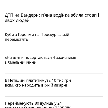
ДТП на Бандери: пʼяна водійка збила стовп і
двох людей
Куби з Героями на Проскурівській
перемістять
«На щиті» повертаються 4 захисників
з Хмельниччини
В Нетішині платитимуть 10 тис грн
всім, хто народить в їхній лікарні
Перейменують 80 вулиць у 24
громадах Хмельниччини (ПЕРЕЛІК)