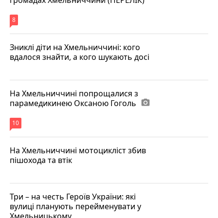
8
Зниклі діти на Хмельниччині: кого
вдалося знайти, а кого шукають досі
На Хмельниччині попрощалися з
парамедикинею Оксаною Гоголь
photo_camera
10
На Хмельниччині мотоцикліст збив
пішохода та втік
Три – на честь Героїв України: які
вулиці планують перейменувати у
Хмельницькому