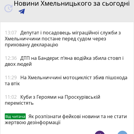
Новини Хмельницького за сьогодні
13:07
Депутат і посадовець міграційної служби з
Хмельниччини постане перед судом через
приховану декларацію
12:36
ДТП на Бандери: пʼяна водійка збила стовп і
двох людей
11:29
На Хмельниччині мотоцикліст збив пішохода
та втік
11:02
Куби з Героями на Проскурівській
перемістять
Як розпізнати фейкові новини та не стати
Від читача
жертвою дезінформації