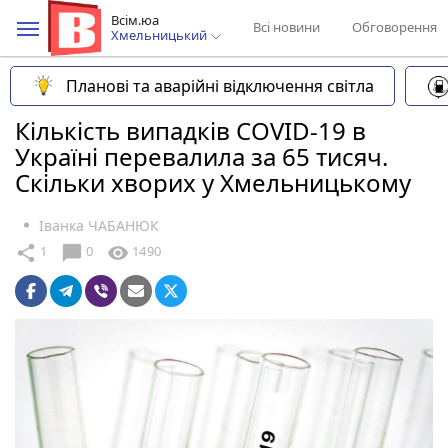
Всім.юа
Всі новини
Обговорення
Хмельницький
Планові та аварійні відключення світла
Кількість випадків COVID-19 в
Україні перевалила за 65 тисяч.
Скільки хворих у Хмельницькому
Іванка ЧАБАНЮК
chat_bubble
share
visibility
1
0
1490