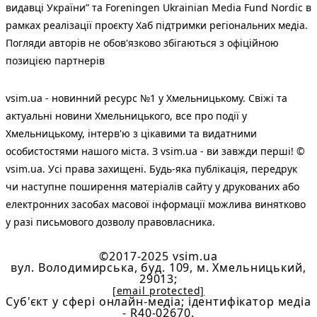
видавці України” та Foreningen Ukrainian Media Fund Nordic в
рамках реалізації проєкту Хаб підтримки регіональних медіа.
Погляди авторів не обов'язково збігаються з офіційною
позицією партнерів
vsim.ua - новинний ресурс №1 у Хмельницькому. Свіжі та
актуальні новини Хмельницького, все про події у
Хмельницькому, інтерв'ю з цікавими та видатними
особистостями нашого міста. З vsim.ua - ви завжди перші! ©
vsim.ua. Усі права захищені. Будь-яка публiкацiя, передрук
чи наступне поширення матеріалів сайту у друкованих або
електронних засобах масової інформації можлива винятково
у разі письмового дозволу правовласника.
©2017-2025 vsim.ua
вул. Володимирська, буд. 109, м. Хмельницький,
29013;
[email protected]
Cуб'єкт у сфері онлайн-медіа; ідентифікатор медіа
- R40-02670.