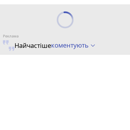
коментують
Найчастіше