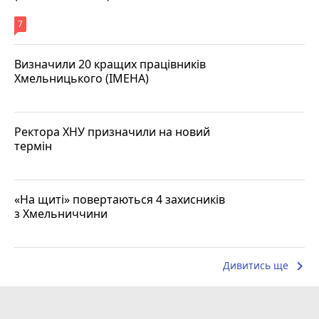
7
Визначили 20 кращих працівників
Хмельницького (ІМЕНА)
Ректора ХНУ призначили на новий
термін
«На щиті» повертаються 4 захисників
з Хмельниччини
keyboard_arrow_right
Дивитись ще