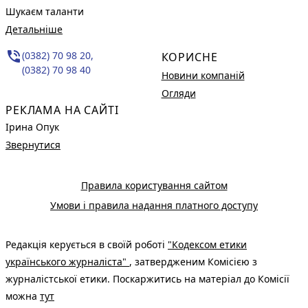
Шукаєм таланти
Детальніше
phone_in_talk
(0382) 70 98 20,
КОРИСНЕ
(0382) 70 98 40
Новини компаній
Огляди
РЕКЛАМА НА САЙТІ
Ірина Опук
Звернутися
Правила користування сайтом
Умови і правила надання платного доступу
Редакція керується в своїй роботі
"Кодексом етики
українського журналіста"
, затвердженим Комісією з
журналістської етики. Поскаржитись на матеріал до Комісії
можна
тут