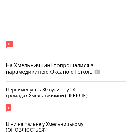
10
На Хмельниччині попрощалися з
парамедикинею Оксаною Гоголь
photo_camera
Перейменують 80 вулиць у 24
громадах Хмельниччини (ПЕРЕЛІК)
8
Ціни на пальне у Хмельницькому
(ОНОВЛЮЄТЬСЯ)