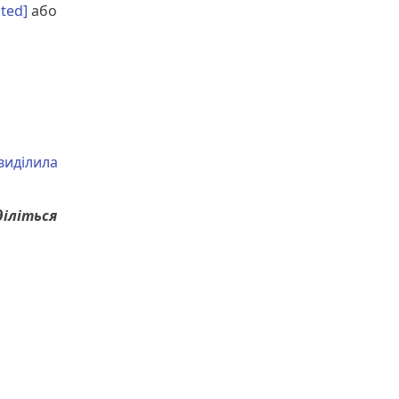
cted]
або
виділила
діліться