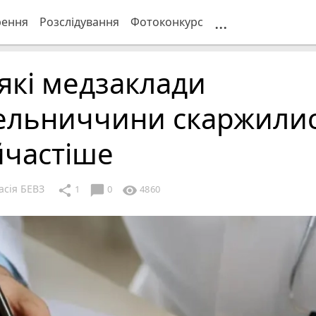
...
рення
Розслідування
Фотоконкурс
які медзаклади
ельниччини скаржили
йчастіше
асія БЕВЗ
chat_bubble
share
visibility
1
0
4860