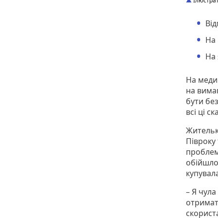
Ілюстрат
Від
На 
На 
На меди
на вима
бути бе
всі ці 
Жительк
Півроку 
проблеми
обійшлос
купувал
– Я чул
отримат
скориста