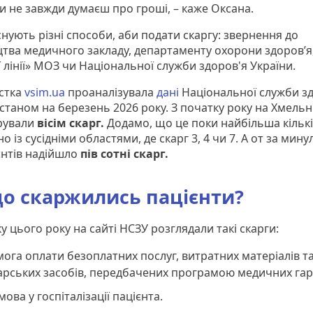
ти не завжди думаєш про гроші, – каже Оксана.
снують різні способи, аби подати скаргу: звернення до
цтва медичного закладу, департаменту охорони здоров’я
 лінії» МОЗ чи Національної служби здоров'я України.
стка
vsim.ua
проаналізувала
дані
Національної служби зд
 станом на березень 2026 року. З початку року на Хмель
рували
вісім скарг.
Додамо, що це поки найбільша кількі
о із сусідніми областями, де скарг 3, 4 чи 7. А от за мину
єнтів надійшло
пів сотні скарг.
о скаржились пацієнти?
у цього року на сайті НСЗУ розглядали такі скарги:
ога оплати безоплатних послуг, витратних матеріалів т
арських засобів, передбачених програмою медичних гар
мова у госпіталізації пацієнта.