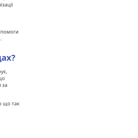
ізації
опомоги
).
дах?
ує,
що
 за
о що так
о