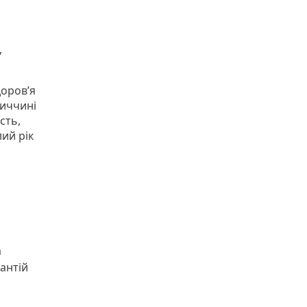
,
оров’я
ниччині
сть,
лий рік
а
антій