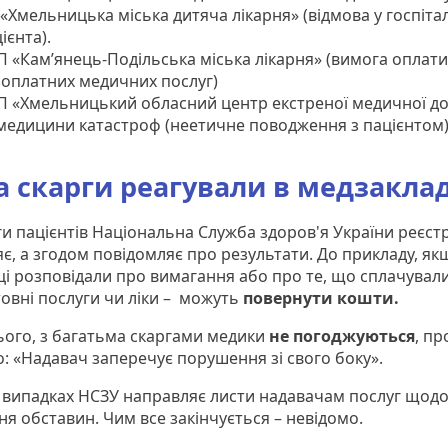
«Хмельницька міська дитяча лікарня» (відмова у госпітал
ієнта).
 «Кам’янець-Подільська міська лікарня» (вимога оплати
зоплатних медичних послуг)
П «Хмельницький обласний центр екстреної медичної д
медицини катастроф (неетичне поводження з пацієнтом
а скарги реагували в медзакла
ги пацієнтів Національна Служба здоров'я України реєстр
яє, а згодом повідомляє про результати. До прикладу, як
і розповідали про вимагання або про те, що сплачували
овні послуги чи ліки – можуть
повернути кошти.
ього, з багатьма скаргами медики
не погоджуються
, пр
о: «Надавач заперечує порушення зі свого боку».
 випадках НСЗУ направляє листи надавачам послуг щод
ня обставин. Чим все закінчується – невідомо.