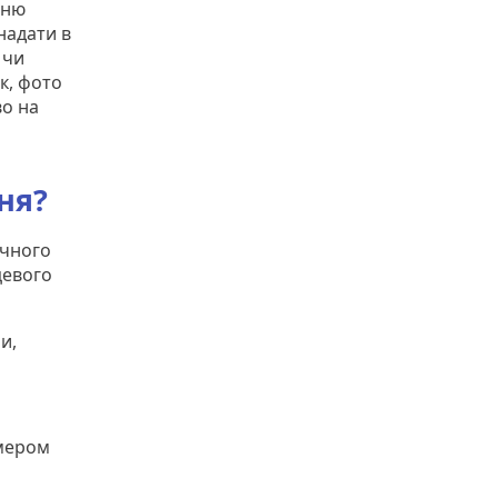
тню
надати в
 чи
к, фото
во на
ня?
ичного
цевого
и,
омером