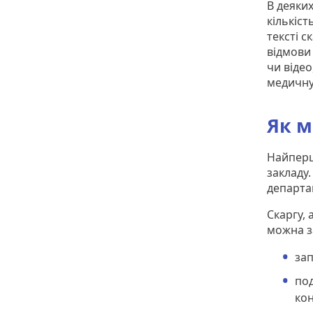
В деяки
кількіс
тексті с
відмови 
чи відео
медичну
Як м
Найперш
закладу.
департа
Скаргу,
можна з
за
по
кон