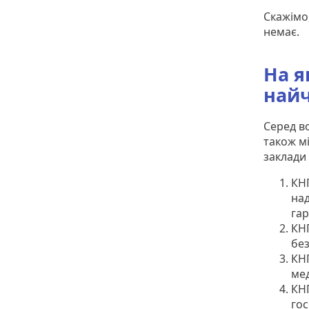
Скажімо,
немає.
На я
найч
Серед во
також м
заклади 
КНП
на
гар
КН
бе
КНП
ме
КНП
гос