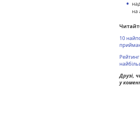
над
на 
Читайт
10 найп
прийма
Рейтинг
найбіль
Друзі, 
у комен