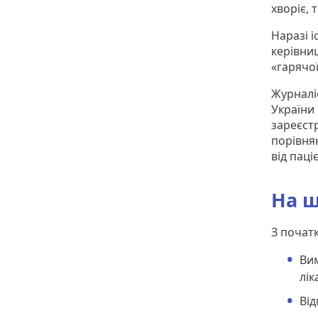
хворіє, 
Наразі і
керівни
«гарячої
Журналі
України
зареєст
порівнян
від паці
На щ
З початк
Вим
лік
Від