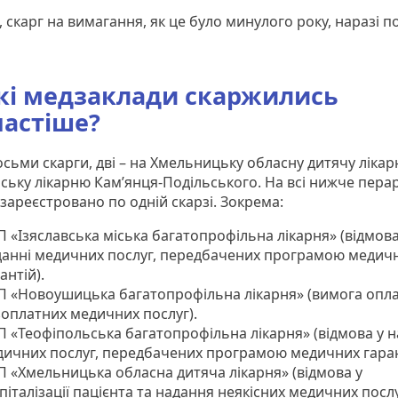
 скарг на вимагання, як це було минулого року, наразі п
кі медзаклади скаржились
астіше?
сьми скарги, дві – на Хмельницьку обласну дитячу лікар
іську лікарню Кам’янця-Подільського. На всі нижче пера
зареєстровано по одній скарзі. Зокрема:
 «Ізяславська міська багатопрофільна лікарня» (відмова
данні медичних послуг, передбачених програмою медич
антій).
П «Новоушицька багатопрофільна лікарня» (вимога опл
зоплатних медичних послуг).
 «Теофіпольська багатопрофільна лікарня» (відмова у н
дичних послуг, передбачених програмою медичних гаран
 «Хмельницька обласна дитяча лікарня» (відмова у
піталізації пацієнта та надання неякісних медичних послу