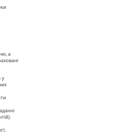
оки
ню, а
раховані
 у
них
ати
аданні
тій).
г).