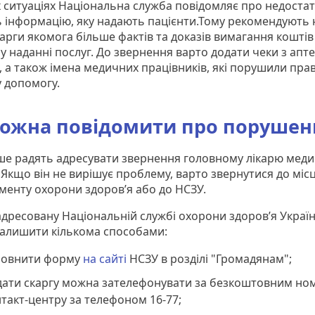
х ситуаціях Національна служба повідомляє про недоста
ть інформацію, яку надають пацієнти.Тому рекомендують 
карги якомога більше фактів та доказів вимагання коштів
у наданні послуг. До звернення варто додати чеки з апте
, а також імена медичних працівників, які порушили пра
 допомогу.
ожна повідомити про порушен
е радять адресувати звернення головному лікарю мед
 Якщо він не вирішує проблему, варто звернутися до міс
менту охорони здоров’я або до НСЗУ.
 адресовану Національній службі охорони здоров’я Україн
алишити кількома способами:
повнити форму
на сайті
НСЗУ в розділі "Громадянам";
дати скаргу можна зателефонувати за безкоштовним н
такт-центру за телефоном 16-77;