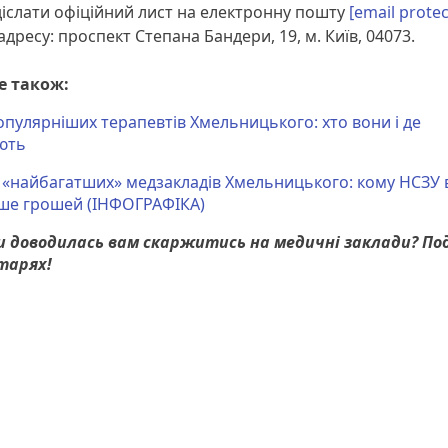
іслати офіційний лист на електронну пошту
[email prote
адресу: проспект Степана Бандери, 19, м. Київ, 04073.
е також:
опулярніших терапевтів Хмельницького: хто вони і де
ють
 «найбагатших» медзакладів Хмельницького: кому НСЗУ 
ше грошей (ІНФОГРАФІКА)
чи доводилась вам скаржитись на медичні заклади? По
тарях!