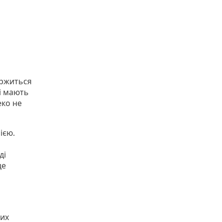
аржиться
і мають
еко не
ією.
ді
це
них