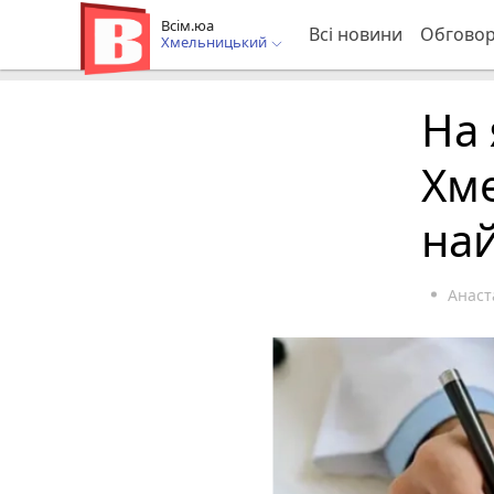
Всім.юа
Всі новини
Обгово
Хмельницький
На 
Хм
на
Анаст