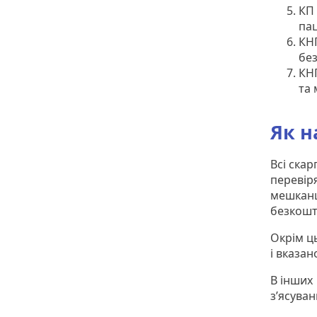
КП 
пац
КНП
бе
КН
та 
Як н
Всі скар
перевір
мешканц
безкошт
Окрім ц
і вказан
В інших
з’ясуван