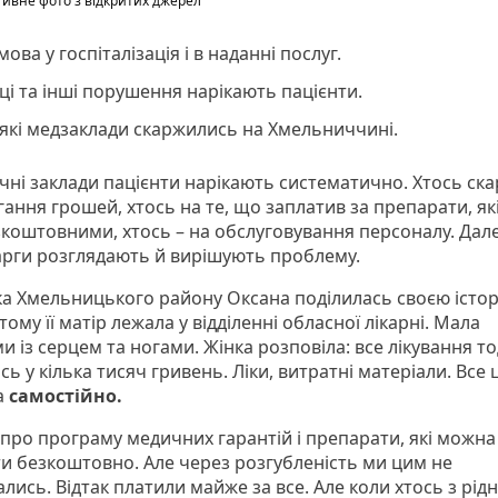
ивне фото з відкритих джерел
мова у госпіталізація і в наданні послуг.
ці та інші порушення нарікають пацієнти.
які медзаклади скаржились на Хмельниччині.
чні заклади пацієнти нарікають систематично. Хтось ск
гання грошей, хтось на те, що заплатив за препарати, як
зкоштовними, хтось – на обслуговування персоналу. Дал
скарги розглядають й вирішують проблему.
а Хмельницького району Оксана поділилась своєю істор
тому її матір лежала у відділенні обласної лікарні. Мала
 із серцем та ногами. Жінка розповіла: все лікування то
ь у кілька тисяч гривень. Ліки, витратні матеріали. Все 
а
самостійно.
а про програму медичних гарантій і препарати, які можна
и безкоштовно. Але через розгубленість ми цим не
лись. Відтак платили майже за все. Але коли хтось з рід