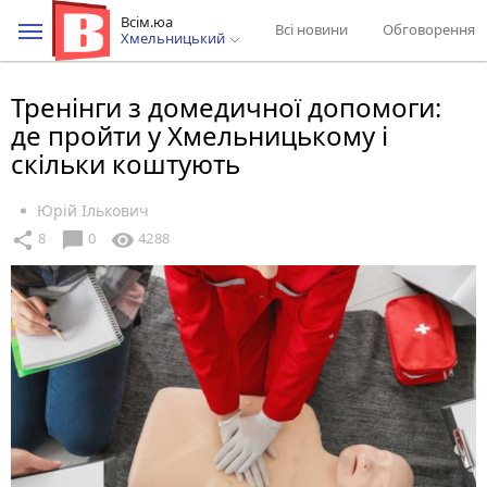
Всім.юа
Всі новини
Обговорення
Хмельницький
Тренінги з домедичної допомоги:
де пройти у Хмельницькому і
скільки коштують
Юрій Ількович
chat_bubble
share
visibility
8
0
4288