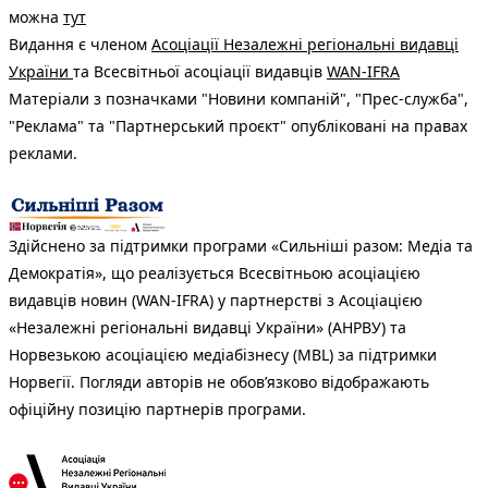
можна
тут
Видання є членом
Асоціації Незалежні регіональні видавці
України
та Всесвітньої асоціації видавців
WAN-IFRA
Матеріали з позначками "Новини компаній", "Прес-служба",
"Реклама" та "Партнерський проєкт" опубліковані на правах
реклами.
Здійснено за підтримки програми «Сильніші разом: Медіа та
Демократія», що реалізується Всесвітньою асоціацією
видавців новин (WAN-IFRA) у партнерстві з Асоціацією
«Незалежні регіональні видавці України» (АНРВУ) та
Норвезькою асоціацією медіабізнесу (MBL) за підтримки
Норвегії. Погляди авторів не обов’язково відображають
офіційну позицію партнерів програми.