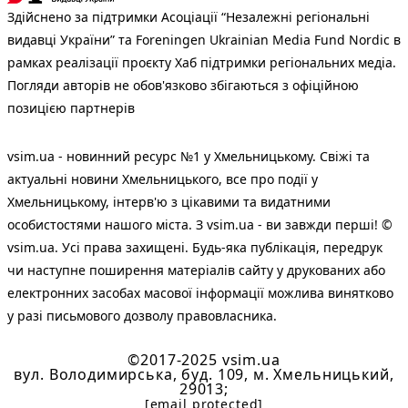
Здійснено за підтримки Асоціації “Незалежні регіональні
видавці України” та Foreningen Ukrainian Media Fund Nordic в
рамках реалізації проєкту Хаб підтримки регіональних медіа.
Погляди авторів не обов'язково збігаються з офіційною
позицією партнерів
vsim.ua - новинний ресурс №1 у Хмельницькому. Свіжі та
актуальні новини Хмельницького, все про події у
Хмельницькому, інтерв'ю з цікавими та видатними
особистостями нашого міста. З vsim.ua - ви завжди перші! ©
vsim.ua. Усі права захищені. Будь-яка публiкацiя, передрук
чи наступне поширення матеріалів сайту у друкованих або
електронних засобах масової інформації можлива винятково
у разі письмового дозволу правовласника.
©2017-2025 vsim.ua
вул. Володимирська, буд. 109, м. Хмельницький,
29013;
[email protected]