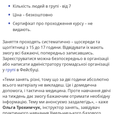
Кількість людей в групі - від 7
Ціна – безкоштовно
Сертифікат про проходження курсу – не
видають.
Заняття проходять систематично – щосереди та
щоп’ятниці з 15 до 17 години. Відвідувати їх мають
змогу всі бажаючі, попередньо записавшись.
Зареєструватися можна безпосередньо в організації
або написати адміністратору громадської організації
у
групі
в Фейсбуці.
«Теми занять різні, тому що за дві години абсолютно
всього матеріалу не викладеш. Це і домедична
допомога, і тактична медицина. Проте навчання двічі
на тиждень дає змогу бажаючим отримати необхідну
інформацію. Тему ми анонсуємо заздалегідь», – каже
Ольга Трохимчук,
інструктор занять, завідувач
практичного навчання Хмельницького базового