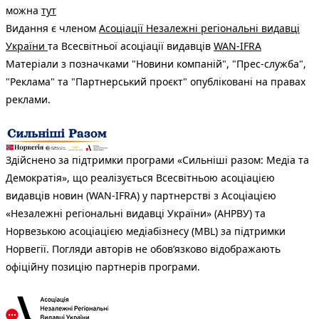
можна
тут
Видання є членом
Асоціації Незалежні регіональні видавці
України
та Всесвітньої асоціації видавців
WAN-IFRA
Матеріали з позначками "Новини компаній", "Прес-служба",
"Реклама" та "Партнерський проєкт" опубліковані на правах
реклами.
Здійснено за підтримки програми «Сильніші разом: Медіа та
Демократія», що реалізується Всесвітньою асоціацією
видавців новин (WAN-IFRA) у партнерстві з Асоціацією
«Незалежні регіональні видавці України» (АНРВУ) та
Норвезькою асоціацією медіабізнесу (MBL) за підтримки
Норвегії. Погляди авторів не обов’язково відображають
офіційну позицію партнерів програми.