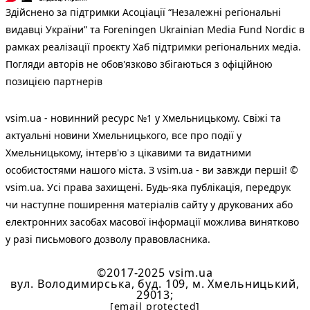
Здійснено за підтримки Асоціації “Незалежні регіональні
видавці України” та Foreningen Ukrainian Media Fund Nordic в
рамках реалізації проєкту Хаб підтримки регіональних медіа.
Погляди авторів не обов'язково збігаються з офіційною
позицією партнерів
vsim.ua - новинний ресурс №1 у Хмельницькому. Свіжі та
актуальні новини Хмельницького, все про події у
Хмельницькому, інтерв'ю з цікавими та видатними
особистостями нашого міста. З vsim.ua - ви завжди перші! ©
vsim.ua. Усі права захищені. Будь-яка публiкацiя, передрук
чи наступне поширення матеріалів сайту у друкованих або
електронних засобах масової інформації можлива винятково
у разі письмового дозволу правовласника.
©2017-2025 vsim.ua
вул. Володимирська, буд. 109, м. Хмельницький,
29013;
[email protected]