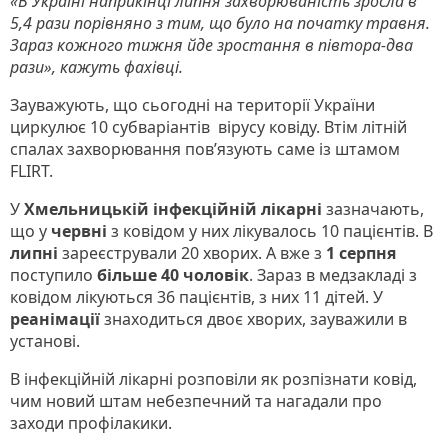
«В Україні наприкінці липня захворюваність зросла в
5,4 рази порівняно з тим, що було на початку травня.
Зараз кожного тижня йде зростання в півтора-два
рази», кажуть фахівці.
Зауважують, що сьогодні на території України
циркулює 10 субваріантів вірусу ковіду. Втім літній
спалах захворювання пов’язують саме із штамом
FLIRT.
У
Хмельницькій інфекційній лікарні
зазначають,
що у
червні
з ковідом у них лікувалось 10 пацієнтів. В
липні
зареєстрували 20 хворих. А вже з
1 серпня
поступило
більше 40 чоловік
. Зараз в медзакладі з
ковідом лікуються 36 пацієнтів, з них 11 дітей. У
реанімації
знаходиться двоє хворих, зауважили в
установі.
В інфекційній лікарні розповіли як розпізнати ковід,
чим новий штам небезпечний та нагадали про
заходи профілакики.