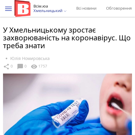
Всім.юа
Всі новини
Обговорення
Хмельницький
У Хмельницькому зростає
захворюваність на коронавірус. Що
треба знати
Юлія Номировська
chat_bubble
share
visibility
0
0
1757