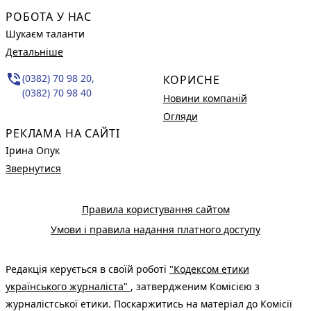
РОБОТА У НАС
Шукаєм таланти
Детальніше
phone_in_talk
(0382) 70 98 20,
КОРИСНЕ
(0382) 70 98 40
Новини компаній
Огляди
РЕКЛАМА НА САЙТІ
Ірина Опук
Звернутися
Правила користування сайтом
Умови і правила надання платного доступу
Редакція керується в своїй роботі
"Кодексом етики
українського журналіста"
, затвердженим Комісією з
журналістської етики. Поскаржитись на матеріал до Комісії