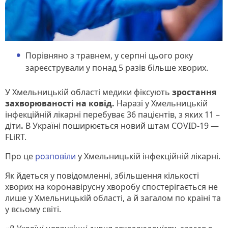
Порівняно з травнем, у серпні цього року
зареєстрували у понад 5 разів більше хворих.
У Хмельницькій області медики фіксують
зростання
захворюваності на ковід.
Наразі у Хмельницькій
інфекційній лікарні перебуває 36 пацієнтів, з яких 11 –
діти
.
В Україні поширюється новий штам COVID-19 —
FLiRT.
Про це
розповіли
у Хмельницькій інфекційній лікарні.
Як йдеться у повідомленні, збільшення кількості
хворих на коронавірусну хворобу спостерігається не
лише у Хмельницькій області, а й загалом по країні та
у всьому світі.