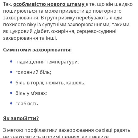
Так,
особливістю нового штаму
є те, що він швидко
поширюється та може призвести до повторного
захворювання. В групі ризику перебувають люди
похилого віку із супутніми захворюваннями, такими
як цукровий діабет, ожиріння, серцево-судинні
захворювання та інші.
Симптоми захворювання:
підвищення температури;
головний біль;
біль в горлі, нежить, кашель;
біль у м’язах;
слабкість.
Як запобігти?
З метою профілактики захворювання фахівці радять
не знаходитись в приміщеннях, де є велике