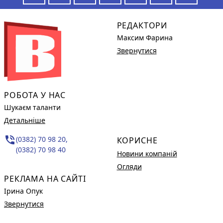
РЕДАКТОРИ
Максим Фарина
Звернутися
РОБОТА У НАС
Шукаєм таланти
Детальніше
phone_in_talk
(0382) 70 98 20,
КОРИСНЕ
(0382) 70 98 40
Новини компаній
Огляди
РЕКЛАМА НА САЙТІ
Ірина Опук
Звернутися