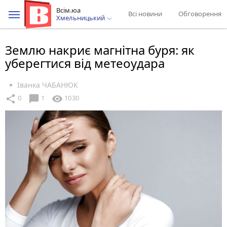
Всім.юа
Всі новини
Обговорення
Хмельницький
Землю накриє магнітна буря: як
уберегтися від метеоудара
Іванка ЧАБАНЮК
chat_bubble
share
visibility
0
1
1030