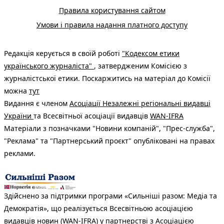
Правила користування сайтом
Умови і правила надання платного доступу
Редакція керується в своїй роботі
"Кодексом етики
українського журналіста"
, затвердженим Комісією з
журналістської етики. Поскаржитись на матеріал до Комісії
можна
тут
Видання є членом
Асоціації Незалежні регіональні видавці
України
та Всесвітньої асоціації видавців
WAN-IFRA
Матеріали з позначками "Новини компаній", "Прес-служба",
"Реклама" та "Партнерський проєкт" опубліковані на правах
реклами.
Здійснено за підтримки програми «Сильніші разом: Медіа та
Демократія», що реалізується Всесвітньою асоціацією
видавців новин (WAN-IFRA) у партнерстві з Асоціацією