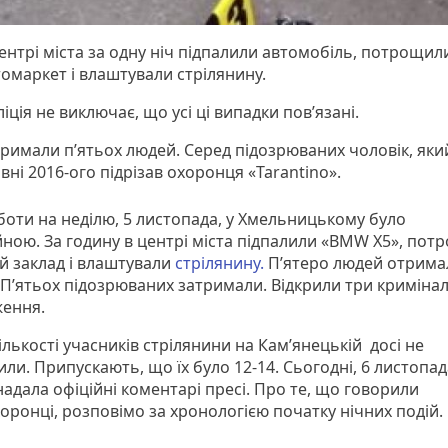
ентрі міста за одну ніч підпалили автомобіль, потрощил
омаркет і влаштували стрілянину.
іція не виключає, що усі ці випадки пов’язані.
римали п’ятьох людей. Серед підозрюваних чоловік, яки
вні 2016-ого підрізав охоронця «Tarantino».
уботи на неділю, 5 листопада, у Хмельницькому було
йною. За годину в центрі міста підпалили «BMW X5», по
й заклад і влаштували
стрілянину.
П’ятеро людей отрима
 П’ятьох підозрюваних затримали. Відкрили три кримінал
ення.
ількості учасників стрілянини на Кам’янецькій досі не
ли. Припускають, що їх було 12-14. Сьогодні, 6 листопад
надала офіційні коментарі пресі. Про те, що говорили
оронці, розповімо за хронологією початку нічних подій.