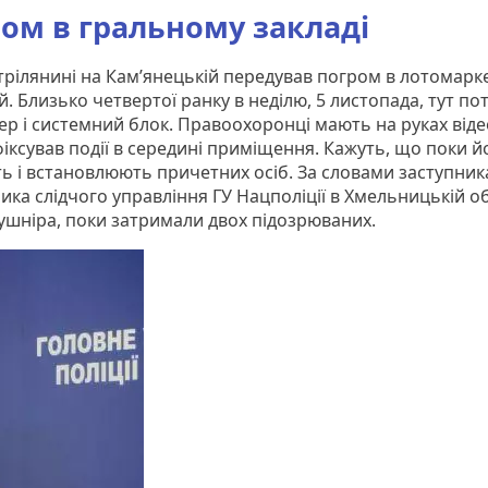
ом в гральному закладі
стрілянині на Кам’янецькій передував погром в лотомарке
й. Близько четвертої ранку в неділю, 5 листопада, тут п
ер і системний блок. Правоохоронці мають на руках віде
іксував події в середині приміщення. Кажуть, що поки й
ь і встановлюють причетних осіб. За словами заступник
ика слідчого управління ГУ Нацполіції в Хмельницькій об
Кушніра, поки затримали двох підозрюваних.