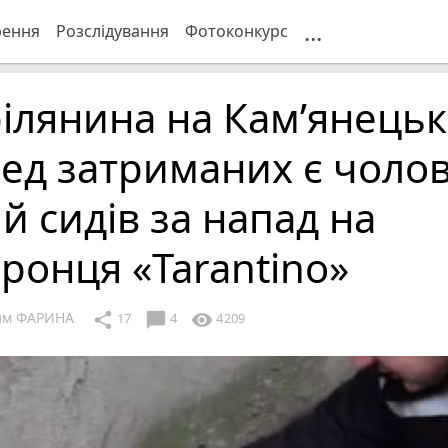
...
рення
Розслідування
Фотоконкурс
ілянина на Кам’янецьк
ед затриманих є чолов
й сидів за напад на
ронця «Tarantino»
им ФАРИНА
chat_bubble
share
visibility
17
4
4209