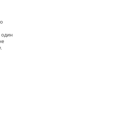
го
е один
не
.