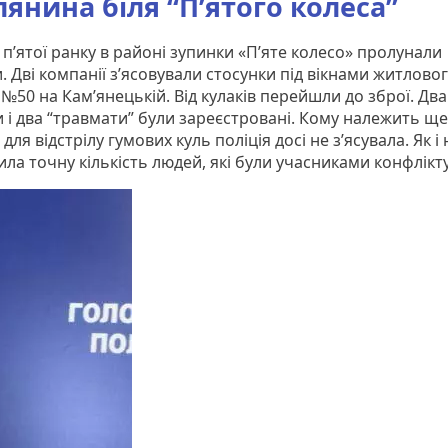
лянина біля “П’ятого колеса”
п’ятої ранку в районі зупинки «П’яте колесо» пролунали
. Дві компанії з’ясовували стосунки під вікнами житлово
№50 на Кам’янецькій. Від кулаків перейшли до зброї. Два
и і два “травмати” були зареєстровані. Кому належить щ
 для відстрілу гумових куль поліція досі не з’ясувала. Як і 
ла точну кількість людей, які були учасниками конфлікту