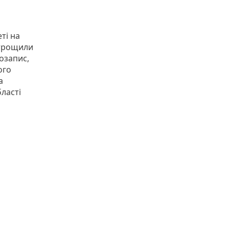
ті на
отрощили
озапис,
ого
а
ласті