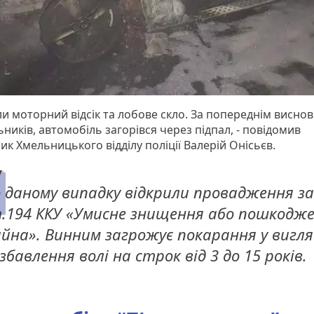
ли моторний відсік та лобове скло. За попереднім висно
ників, автомобіль загорівся через підпал, - повідомив
к Хмельницького відділу поліції Валерій Онісьєв.
 даному випадку відкрили провадження за
.194 ККУ «Умисне знищення або пошкодж
йна». Винним загрожує покарання у вигля
збавлення волі на строк від 3 до 15 років.