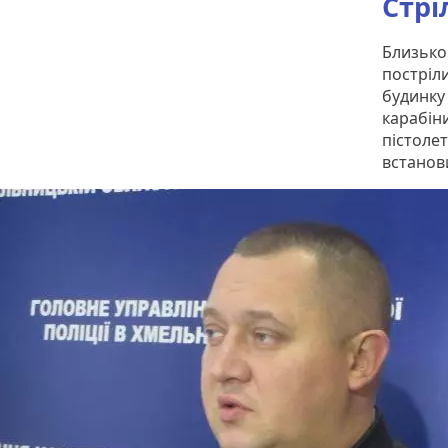
Стрі
Близько 
постріли
будинку 
карабін
пістолет
встанови