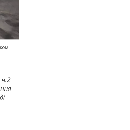
вком
 ч.2
ення
ді