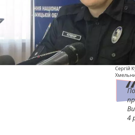
Сергій К
Хмельни
По
пр
Ви
4 