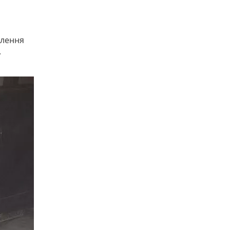
млення
.