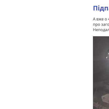
Підп
А вже о
про заг
Неподал