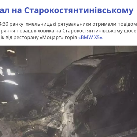
ал на Старокостянтинівському
 4:30 ранку хмельницькі рятувальники отримали повідо
оряння позашляховика на Старокостянтинівському шосе
ік від ресторану «Моцарт» горів
«BMW X5».