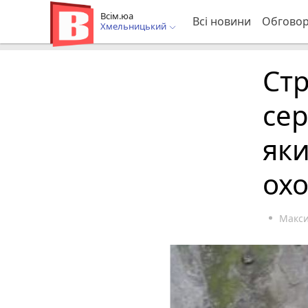
Всім.юа
Всі новини
Обгово
Хмельницький
Стр
сер
яки
охо
Макс