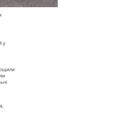
и
й у
трощили
ли
ьні
а,