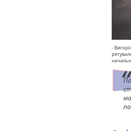
- Вигорі
рятуваль
начальни
По
ст
ма
по