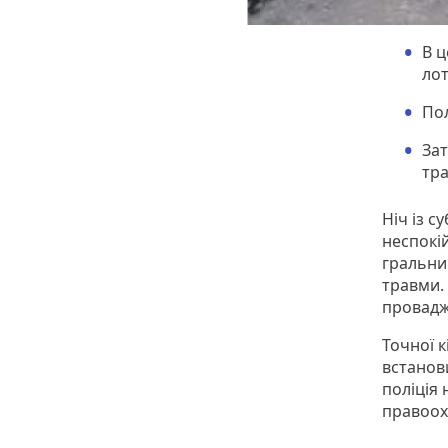
В ц
лот
Пол
Зат
тра
Ніч із с
неспокі
гральни
травми.
провадж
Точної к
встанови
поліція 
правоох