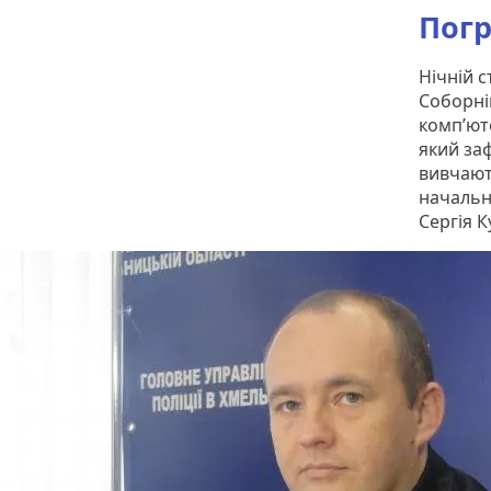
Погр
Нічній 
Соборні
комп’ют
який заф
вивчают
начальн
Сергія 