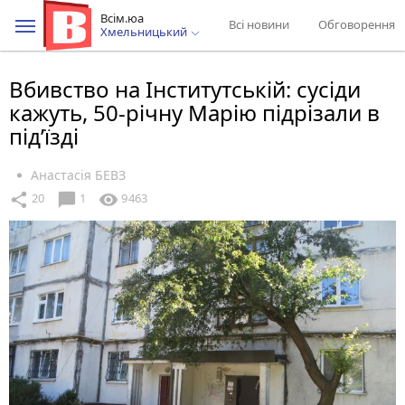
Всім.юа
Всі новини
Обговорення
Хмельницький
Вбивство на Інститутській: сусіди
кажуть, 50-річну Марію підрізали в
під’їзді
Анастасія БЕВЗ
chat_bubble
share
visibility
20
1
9463