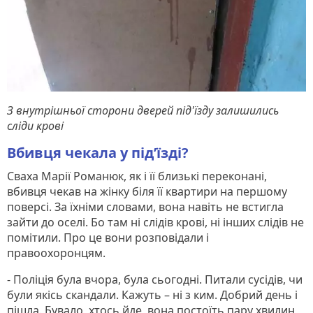
З внутрішньої сторони дверей під'їзду залишились
сліди крові
Вбивця чекала у під’їзді?
Сваха Марії Романюк, як і її близькі переконані,
вбивця чекав на жінку біля її квартири на першому
поверсі. За їхніми словами, вона навіть не встигла
зайти до оселі. Бо там ні слідів крові, ні інших слідів не
помітили. Про це вони розповідали і
правоохоронцям.
- Поліція була вчора, була сьогодні. Питали сусідів, чи
були якісь скандали. Кажуть – ні з ким. Добрий день і
пішла. Бувало, хтось йде, вона постоїть пару хвилин,