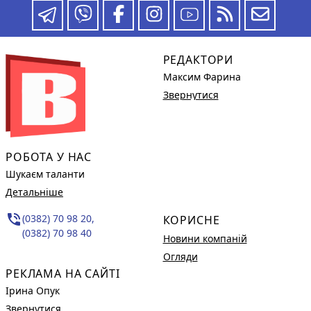
РЕДАКТОРИ
Максим Фарина
Звернутися
РОБОТА У НАС
Шукаєм таланти
Детальніше
phone_in_talk
(0382) 70 98 20,
КОРИСНЕ
(0382) 70 98 40
Новини компаній
Огляди
РЕКЛАМА НА САЙТІ
Ірина Опук
Звернутися