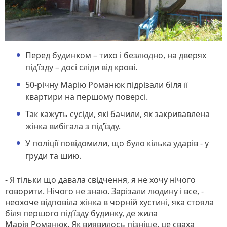
Перед будинком – тихо і безлюдно, на дверях
під’їзду – досі сліди від крові.
50-річну Марію Романюк підрізали біля її
квартири на першому поверсі.
Так кажуть сусіди, які бачили, як закривавлена
жінка вибігала з під’їзду.
У поліції повідомили, що було кілька ударів - у
груди та шию.
- Я тільки що давала свідчення, я не хочу нічого
говорити. Нічого не знаю. Зарізали людину і все, -
неохоче відповіла жінка в чорній хустині, яка стояла
біля першого під’їзду будинку, де жила
Марія Романюк. Як виявилось пізніше, це сваха