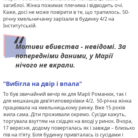
загиблої. Жінка пожимає плечима і відводить очі.
Каже, досі не може повірити в те, що трапилось. 50-
річну хмельничанку зарізали в будинку 4/2 на
Інститутській.
Мотиви вбивства - невідомі. За
попередніми даними, у Марії
нічого не вкрали.
"Вибігла на двір і впала"
То був звичайний вечір як для Марії Романюк, так і
для мешканців дев’ятиповерхівки 4/2. 50-річна жінка
працювала на хмельницькому ринку. Вже 15 років
жила сама. Діти проживали окремо. Сусіди кажуть,
торгувала взуттям на східцях на вході у ринок. Вчора,
17 вересня, додому поверталась як і завжди – близько
пів на п’яту. Біля будинку привіталась із сусідами і