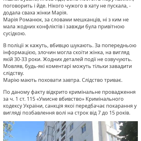
поговорить і йде. Нікого чужого в хату не пускала, -
додала сваха жінки Марія.
Марія Романюк, за словами мешканців, ні з ким не
мала жодних конфліктів і завжди була привітною
сусідкою.
В поліції ж кажуть, вбивцю шукають. За попередньою
інформацією, злочин могла скоїти жінка, на вигляд
якій 30-33 роки. Жодних деталей події не озвучують.
Мовляв, будь-які коментарі можуть тільки завадити
слідству.
Марію мають поховати завтра. Слідство триває.
По даному факту відкрито кримінальне провадження
за ч. 1 ст. 115 «Умисне вбивство» Кримінального
кодексу України, санкція якої передбачає покарання у
вигляді позбавлення волі на строк від 7 до 15 років.