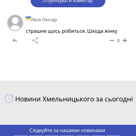
Опублікувати коментар
Леся Гончар
страшне щось робиться. Шкода жінку
reply
share
remove
add
0
Новини Хмельницького за сьогодні
Слідкуйте за нашими новинами