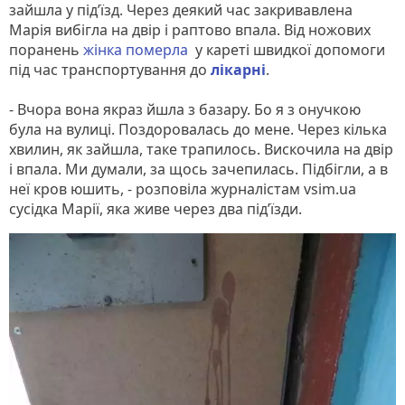
зайшла у під’їзд. Через деякий час закривавлена
Марія вибігла на двір і раптово впала. Від ножових
поранень
жінка померла
у кареті швидкої допомоги
під час транспортування до
лікарні
.
- Вчора вона якраз йшла з базару. Бо я з онучкою
була на вулиці. Поздоровалась до мене. Через кілька
хвилин, як зайшла, таке трапилось. Вискочила на двір
і впала. Ми думали, за щось зачепилась. Підбігли, а в
неї кров юшить, - розповіла журналістам vsim.ua
сусідка Марії, яка живе через два під’їзди.