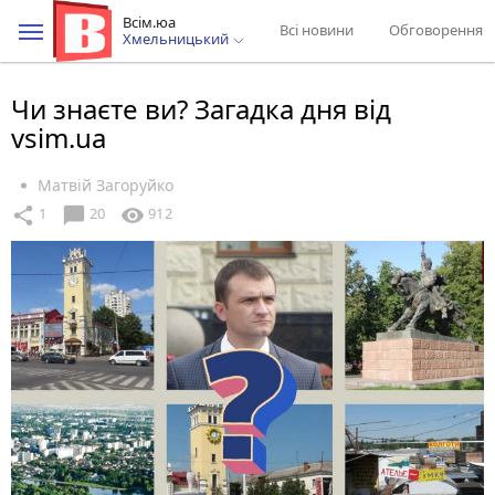
Всім.юа
Всі новини
Обговорення
Хмельницький
Чи знаєте ви? Загадка дня від
vsim.ua
Матвій Загоруйко
chat_bubble
share
visibility
1
20
912