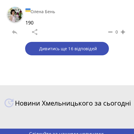
Олена Бень
190
reply
share
remove
add
0
Дивитись ще 16 відповідей
Новини Хмельницького за сьогодні
Слідкуйте за нашими новинами