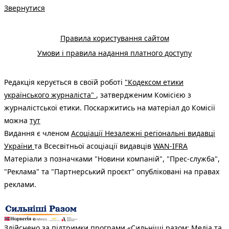
Звернутися
Правила користування сайтом
Умови і правила надання платного доступу
Редакція керується в своїй роботі
"Кодексом етики
українського журналіста"
, затвердженим Комісією з
журналістської етики. Поскаржитись на матеріал до Комісії
можна
тут
Видання є членом
Асоціації Незалежні регіональні видавці
України
та Всесвітньої асоціації видавців
WAN-IFRA
Матеріали з позначками "Новини компаній", "Прес-служба",
"Реклама" та "Партнерський проєкт" опубліковані на правах
реклами.
Здійснено за підтримки програми «Сильніші разом: Медіа та