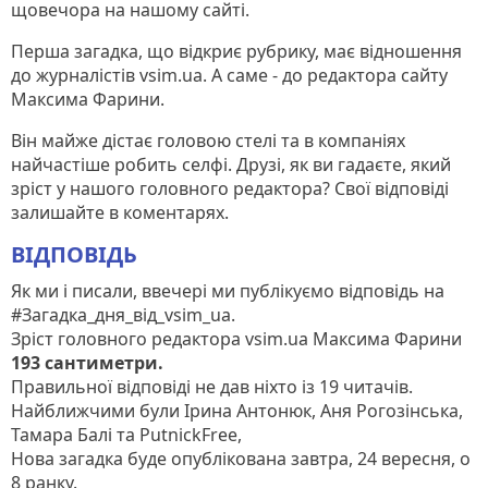
щовечора на нашому сайті.
Перша загадка, що відкриє рубрику, має відношення
до журналістів vsim.ua. А саме - до редактора сайту
Максима Фарини.
Він майже дістає головою стелі та в компаніях
найчастіше робить селфі. Друзі, як ви гадаєте, який
зріст у нашого головного редактора? Свої відповіді
залишайте в коментарях.
ВІДПОВІДЬ
Як ми і писали, ввечері ми публікуємо відповідь на
#Загадка_дня_від_vsim_ua.
Зріст головного редактора vsim.ua Максима Фарини
193 сантиметри.
Правильної відповіді не дав ніхто із 19 читачів.
Найближчими були Ірина Антонюк, Аня Рогозінська,
Тамара Балі та PutnickFree,
Нова загадка буде опублікована завтра, 24 вересня, о
8 ранку.