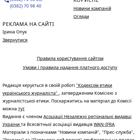
(0382) 70 98 40
Новини компаній
Огляди
РЕКЛАМА НА САЙТІ
Ірина Опук
Звернутися
Правила користування сайтом
Умови і правила надання платного доступу
Редакція керується в своїй роботі
"Кодексом етики
українського журналіста"
, затвердженим Комісією з
журналістської етики. Поскаржитись на матеріал до Комісії
можна
тут
Видання є членом
Асоціації Незалежні регіональні видавці
України
та Всесвітньої асоціації видавців
WAN-IFRA
Матеріали з позначками "Новини компаній", "Прес-служба",
"Реклама" та "Партнерський проєкт" опубліковані на правах