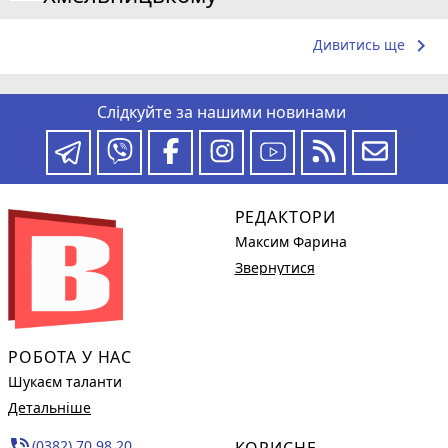
keyboard_arrow_right
Дивитись ще
Слідкуйте за нашими новинами
РЕДАКТОРИ
Максим Фарина
Звернутися
РОБОТА У НАС
Шукаєм таланти
Детальніше
phone_in_talk
(0382) 70 98 20,
КОРИСНЕ