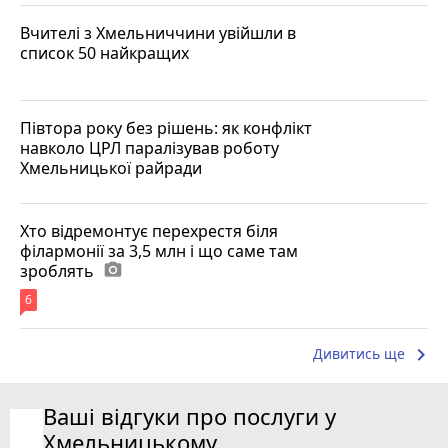
Вчителі з Хмельниччини увійшли в
список 50 найкращих
Півтора року без рішень: як конфлікт
навколо ЦРЛ паралізував роботу
Хмельницької райради
Хто відремонтує перехрестя біля
філармонії за 3,5 млн і що саме там
зроблять
photo_camera
6
keyboard_arrow_right
Дивитись ще
Ваші відгуки про послуги у
Хмельницькому