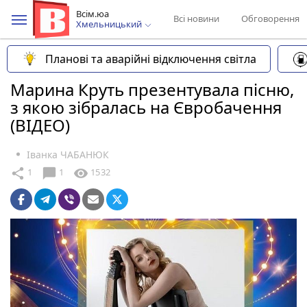
Всім.юа
Всі новини
Обговорення
Хмельницький
Планові та аварійні відключення світла
Марина Круть презентувала пісню,
з якою зібралась на Євробачення
(ВІДЕО)
Іванка ЧАБАНЮК
chat_bubble
share
visibility
1
1
1532