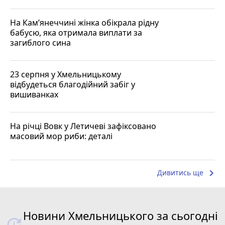
На Кам’янеччині жінка обікрала рідну
бабусю, яка отримала виплати за
загиблого сина
23 серпня у Хмельницькому
відбудеться благодійний забіг у
вишиванках
На річці Вовк у Летичеві зафіксовано
масовий мор риби: деталі
keyboard_arrow_right
Дивитись ще
Новини Хмельницького за сьогодні