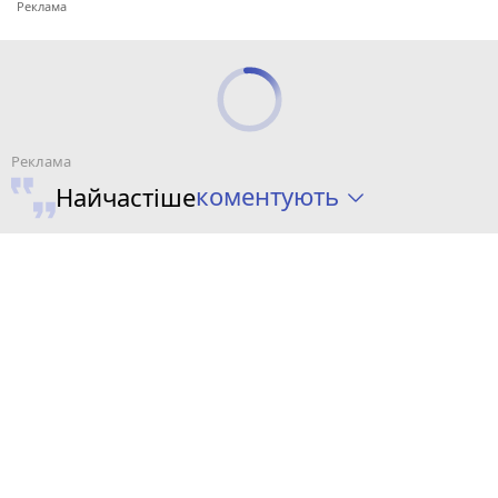
коментують
Найчастіше