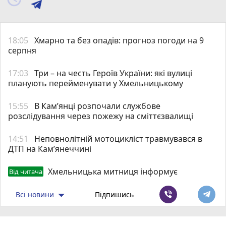
18:05
Хмарно та без опадів: прогноз погоди на 9
серпня
17:03
Три – на честь Героїв України: які вулиці
планують перейменувати у Хмельницькому
15:55
В Кам’янці розпочали службове
розслідування через пожежу на сміттєзвалищі
14:51
Неповнолітній мотоцикліст травмувався в
ДТП на Кам’янеччині
Хмельницька митниця інформує
Від читача
Всі новини
Підпишись