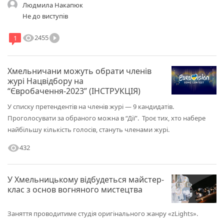
Людмила Накапюк
Не до виступів
visibility
play_circle_filled
2455
1
Хмельничани можуть обрати членів
журі Нацвідбору на
“Євробачення-2023” (ІНСТРУКЦІЯ)
У списку претендентів на членів журі — 9 кандидатів.
Проголосувати за обраного можна в “Дії”. Троє тих, хто набере
найбільшу кількість голосів, стануть членами журі.
visibility
432
У Хмельницькому відбудеться майстер-
клас з основ вогняного мистецтва
Заняття проводитиме студія оригінального жанру «zLights».