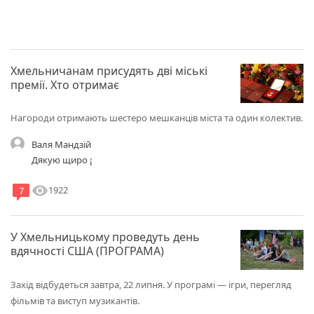
Хмельничанам присудять дві міські
премії. Хто отримає
Нагороди отримають шестеро мешканців міста та один колектив.
Валя Мандзій
Дякую щиро ¡
visibility
1922
7
У Хмельницькому проведуть день
вдячності США (ПРОГРАМА)
Захід відбудеться завтра, 22 липня. У програмі — ігри, перегляд
фільмів та виступ музикантів.