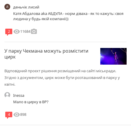
деньчік лисий
Катя Абдалова aka АБДУЛА - норм діваха - як то кажуть: своя
людина у будь-якій компанії))
visibility
photo_camera
11684
2
У парку Чекмана можуть розмістити
цирк
Відповідний проєкт рішення розміщений на сайті міськради.
Згідно з документом, цирк може бути розташований в парку у
квітні.
Inessa
Мало в цирку в ВР?
visibility
898
4