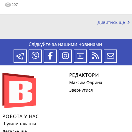
visibility
207
keyboard_arrow_right
Дивитись ще
Слідкуйте за нашими новинами
РЕДАКТОРИ
Максим Фарина
Звернутися
РОБОТА У НАС
Шукаєм таланти
Детальніше