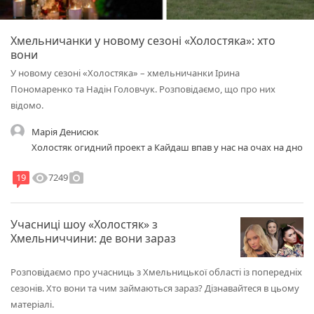
Хмельничанки у новому сезоні «Холостяка»: хто
вони
У новому сезоні «Холостяка» – хмельничанки Ірина
Пономаренко та Надін Головчук. Розповідаємо, що про них
відомо.
Марія Денисюк
Холостяк огидний проект а Кайдаш впав у нас на очах на дно
visibility
photo_camera
7249
19
Учасниці шоу «Холостяк» з
Хмельниччини: де вони зараз
Розповідаємо про учасниць з Хмельницької області із попередніх
сезонів. Хто вони та чим займаються зараз? Дізнавайтеся в цьому
матеріалі.