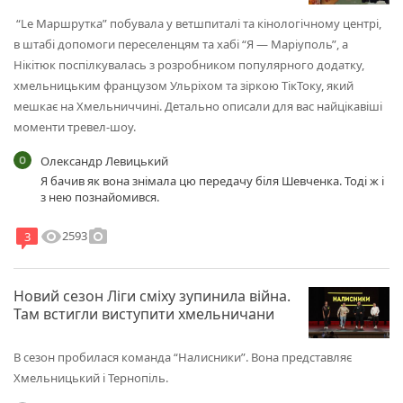
“Le Маршрутка” побувала у ветшпиталі та кінологічному центрі,
в штабі допомоги переселенцям та хабі “Я — Маріуполь”, а
Нікітюк поспілкувалась з розробником популярного додатку,
хмельницьким французом Ульріхом та зіркою ТікТоку, який
мешкає на Хмельниччині. Детально описали для вас найцікавіші
моменти тревел-шоу.
Олександр Левицький
Я бачив як вона знімала цю передачу біля Шевченка. Тоді ж і
з нею познайомився.
visibility
photo_camera
2593
3
Новий сезон Ліги сміху зупинила війна.
Там встигли виступити хмельничани
В сезон пробилася команда “Налисники”. Вона представляє
Хмельницький і Тернопіль.