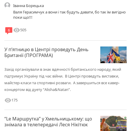
Іванна Борецька
Валя Герасимчук а вони і так будуть давати, бо так їм вигідно
поки що!!!
visibility
505
6
У п’ятницю в Центрі проведуть День
Британії (ПРОГРАМА)
Захід організували в знак вдячності британського народу, який
підтримує Україну під час війни. В Центрі проведуть виставки,
майстер-класи та спортивні розваги. А завершиться все кавер-
концертом від дуету “Alisha&Natan”.
visibility
175
“Le Маршрутка” у Хмельницькому: що
знімала в телепередачі Леся Нікітюк