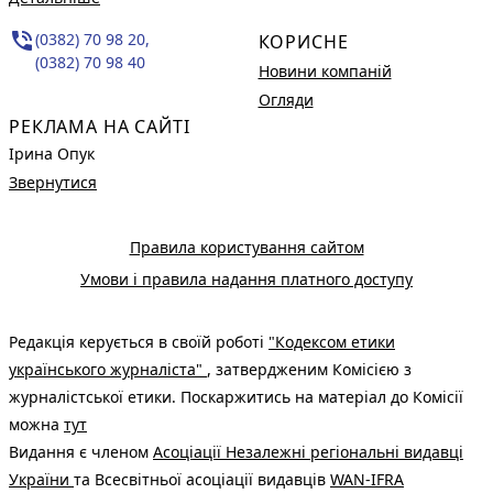
phone_in_talk
(0382) 70 98 20,
КОРИСНЕ
(0382) 70 98 40
Новини компаній
Огляди
РЕКЛАМА НА САЙТІ
Ірина Опук
Звернутися
Правила користування сайтом
Умови і правила надання платного доступу
Редакція керується в своїй роботі
"Кодексом етики
українського журналіста"
, затвердженим Комісією з
журналістської етики. Поскаржитись на матеріал до Комісії
можна
тут
Видання є членом
Асоціації Незалежні регіональні видавці
України
та Всесвітньої асоціації видавців
WAN-IFRA