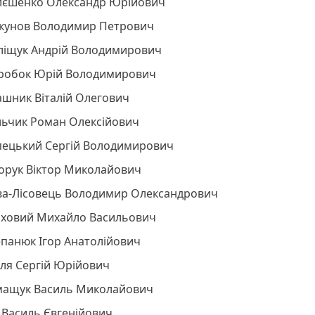
лєшенко Олександр Юрійович
скунов Володимир Петрович
ліщук Андрій Володимирович
робок Юрій Володимирович
ашник Віталій Олегович
льчик Роман Олексійович
пецький Сергій Володимирович
дорук Віктор Миколайович
ва-Лісовець Володимир Олександрович
аховий Михайло Васильович
епанюк Ігор Анатолійович
ля Сергій Юрійович
мащук Василь Миколайович
 Василь Євгенійович