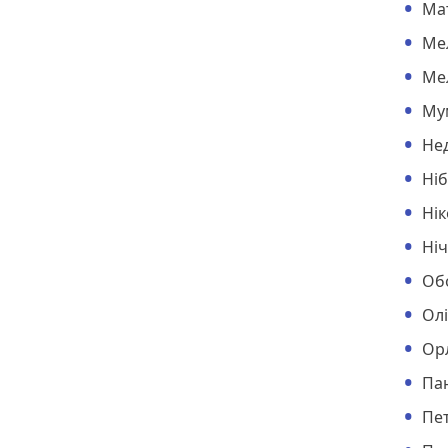
Ма
Ме
Ме
Му
Не
Ніб
Ні
Ні
Об
Ол
Ор
Па
Пе