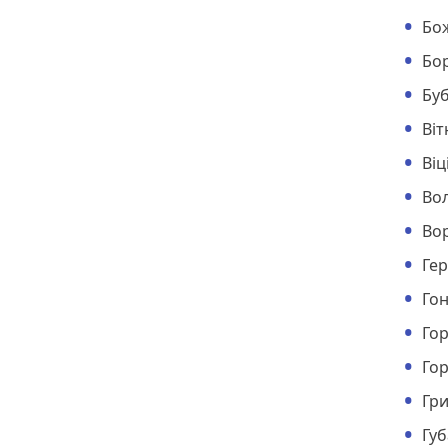
Бо
Бо
Бу
Ві
Ві
Во
Во
Ге
Го
Го
Гор
Гр
Гу