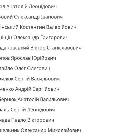
ал Анатолій Леонідович
бовий Олександр Іванович
лінський Костянтин Валерійович
аніщін Олександр Григорович
йдановський Віктор Станіславович
рпов Ярослав Юрійович
ітайло Олег Олегович
рилюк Сергій Васильович
менко Андрій Сергійович
бернюк Анатолій Васильович
аль Сергій Леонідович
мада Павло Вікторович
шельник Олександр Миколайович