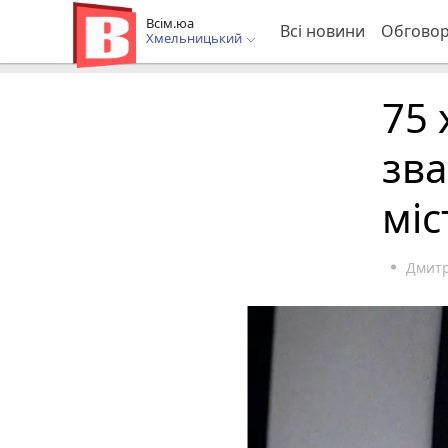
Всім.юа
Всі новини
Обгово
Хмельницький
75
зв
міс
Дмит