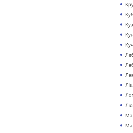
Кру
Ку
Ку
Ку
Куч
Ле
Ле
Ле
Лі
Ло
Лю
Ма
Ма