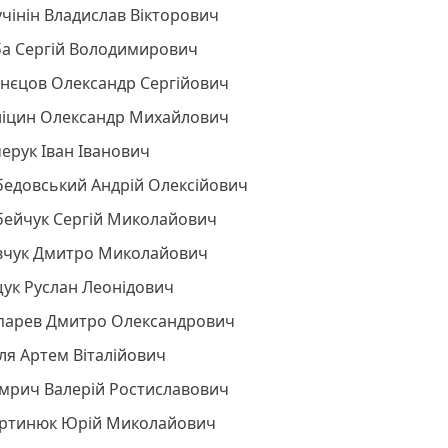
чінін Владислав Вікторович
ба Сергій Володимирович
знєцов Олександр Сергійович
ніцин Олександр Михайлович
ерук Іван Іванович
бедовський Андрій Олексійович
бейчук Сергій Миколайович
вчук Дмитро Миколайович
щук Руслан Леонідович
парев Дмитро Олександрович
ля Артем Віталійович
мрич Валерій Ростиславович
ртинюк Юрій Миколайович