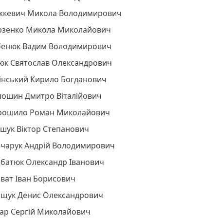
жкевич Микола Володимирович
рзенко Микола Миколайович
бенюк Вадим Володимирович
тюк Святослав Олександрович
цінський Кирило Богданович
лошин Дмитро Віталійович
рошило Роман Миколайович
ршук Віктор Степанович
нчарук Андрій Володимирович
рбатюк Олександр Іванович
ват Іван Борисович
ищук Денис Олександрович
бар Сергій Миколайович