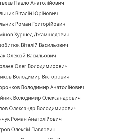
твеєв Павло Анатолійович
льник Віталій Юрійович
льник Роман Григорійович
мінов Хуршед Джамшедович
добитюк Віталій Васильович
ак Олексій Васильович
колаєв Олег Володимирович
чиков Володимир Вікторович
оронков Володимир Анатолійович
ійник Володимир Олександрович
лов Олександр Володимирович
нчук Роман Анатолійович
тров Олексій Павлович