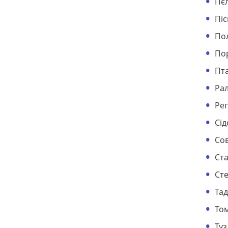
Пє
Пі
По
По
Пт
Ра
Ре
Сі
Со
Ст
Ст
Тад
То
Туз