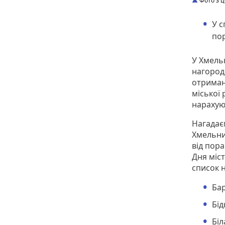
Фото з ц
У с
по
У Хмель
нагороди
отриман
міської 
нарахую
Нагадає
Хмельни
від пора
Дня міст
список 
Ба
Бі
Бі