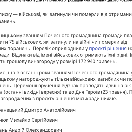
еремонії вручення відзнак Почесного громадянина Хмельницького, «Укрі
писку — військові, які загинули чи померли від отримани
ранень.
ницькому званням Почесного громадянина громади пл
ти 75 військових, які загинули на війні чи померли від
их поранень. Перелік оприлюднили у
проєкті рішення
на
ради. Відзнаки від імені військових отримають їхні рідні. 
ть грошову винагороду у розмірі 172 940 гривень.
мо, що в останні роки званням Почесного громадянина 
цькому нагороджують тільки військових, загиблих чи 
нень. Церемонії вручення відзнак проводять двічі на рік
а (останні вихідні вересня) та до Дня Героїв (23 травня).
нагороджених з проєкту рішення міськради нижче.
ранецький Дмитро Анатолійович
днюк Михайло Сергійович
лань Андрій Олександрович