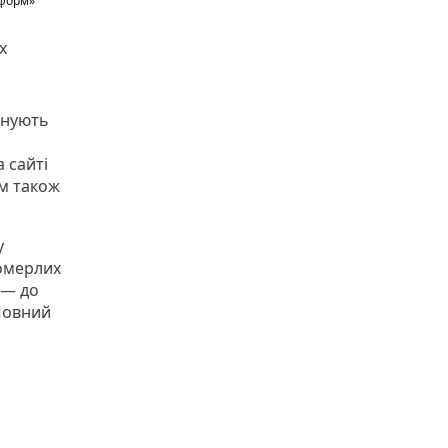
нформ»
х
анують
 сайті
Їм також
у
померлих
 — до
 Повний