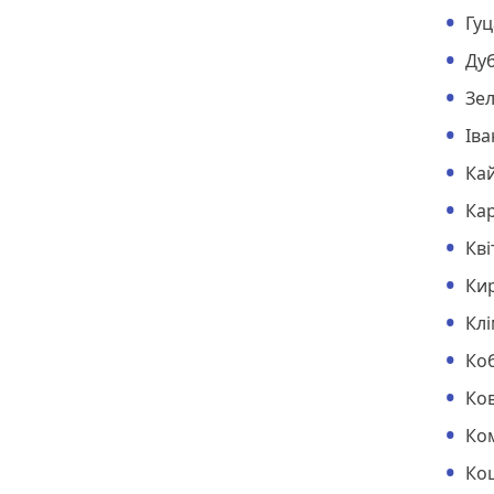
Гуц
Ду
Зе
Ів
Ка
Ка
Кв
Ки
Клі
Ко
Ков
Ко
Ко