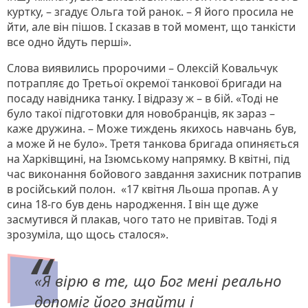
куртку, – згадує Ольга той ранок. – Я його просила не
йти, але він пішов. І сказав в той момент, що танкісти
все одно йдуть перші».
Слова виявились пророчими – Олексій Ковальчук
потрапляє до Третьої окремої танкової бригади на
посаду навідника танку. І відразу ж – в бій. «Тоді не
було такої підготовки для новобранців, як зараз –
каже дружина. – Може тиждень якихось навчань був,
а може й не було». Третя танкова бригада опиняється
на Харківщині, на Ізюмському напрямку. В квітні, під
час виконання бойового завдання захисник потрапив
в російський полон. «17 квітня Льоша пропав. А у
сина 18-го був день народження. І він ще дуже
засмутився й плакав, чого тато не привітав. Тоді я
зрозуміла, що щось сталося».
«Я вірю в те, що Бог мені реально
допоміг його знайти і