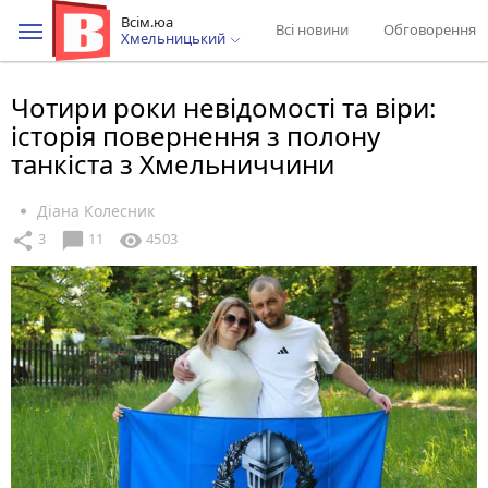
Всім.юа
Всі новини
Обговорення
Хмельницький
Чотири роки невідомості та віри:
історія повернення з полону
танкіста з Хмельниччини
Діана Колесник
chat_bubble
share
visibility
3
11
4503