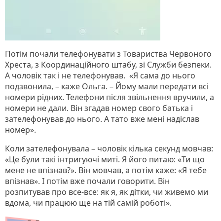
Потім почали телефонувати з Товариства Червоного
Хреста, з Координаційного штабу, зі Служби безпеки.
А чоловік так і не телефонував. «Я сама до нього
подзвонила, – каже Ольга. – Йому мали передати всі
номери рідних. Телефони після звільнення вручили, а
номери не дали. Він згадав номер свого батька і
зателефонував до нього. А тато вже мені надіслав
номер».
Коли зателефонувала – чоловік кілька секунд мовчав:
«Це були такі інтригуючі миті. Я його питаю: «Ти що
мене не впізнав?». Він мовчав, а потім каже: «Я тебе
впізнав». І потім вже почали говорити. Він
розпитував про все-все: як я, як дітки, чи живемо ми
вдома, чи працюю ще на тій самій роботі».