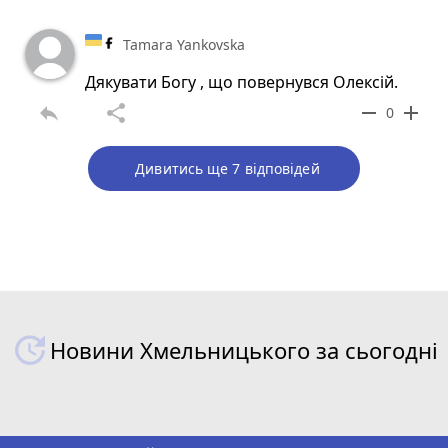
Tamara Yankovska
Дякувати Богу , що повернувся Олексій.
reply
share
remove
add
0
Дивитись ще 7 відповідей
Новини Хмельницького за сьогодні