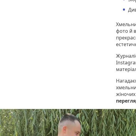
Див
Хмельни
фото й 
прекрасн
естетич
Журналіс
Instagr
матеріал
Нагадає
хмельни
жіночих 
перегл