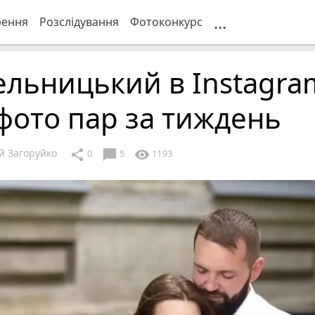
...
рення
Розслідування
Фотоконкурс
льницький в Instagra
фото пар за тиждень
й Загоруйко
chat_bubble
share
visibility
0
5
1193