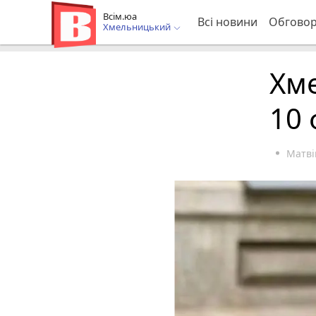
Всім.юа
Всі новини
Обгово
Хмельницький
Хме
10 
Матві