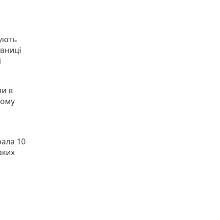
кують
вниці
і
ли в
ьому
рала 10
аких