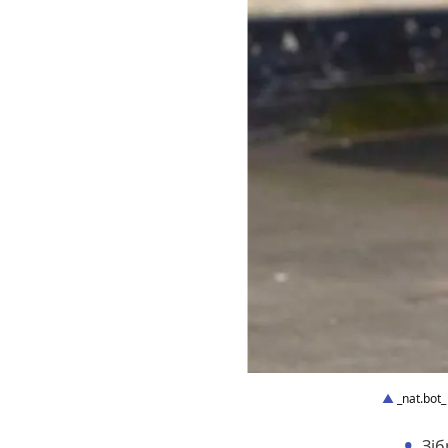
_nat.bot_
Зіб