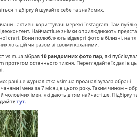
іться підбірку й шукайте себе та знайомих.
чани - активні користувачі мережі Instagram. Там публі
відеоконтент. Найчастіше знімки оприлюднюють предста
ої статі. Вони полюбляють відверті фото в білизні, на тл
них локацій чи разом зі своїми коханими.
т vsim.ua зібрав
10 рандомних фото пар
, які публікува
am протягом останнього тижня. Переглядайте їх далі в ц
і.
мо: раніше журналістка vsim.ua проаналізувала обрані
чанами імена за 7 місяців цього року. Таким чином – об
й чоловічих імен, які дають дітям найчастіше. Підбірку т
ядайте
тут.