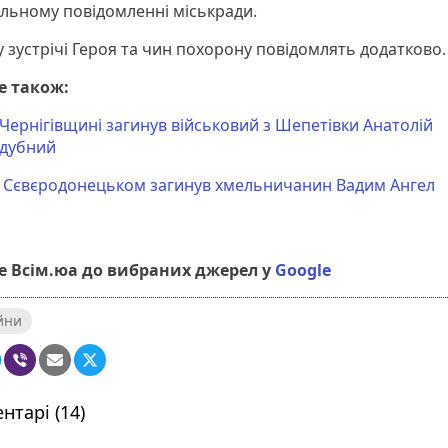
льному повідомленні міськради.
у зустрічі Героя та чин похорону повідомлять додатково.
е також:
Чернігівщині загинув військовий з Шепетівки Анатолій
ддубний
д Сєвєродонецьком загинув хмельничанин Вадим Ангел
 Всім.юа до вибраних джерел у
Google
ійни
нтарі (14)