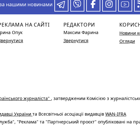
 за нашими новинами
РЕКЛАМА НА САЙТІ
РЕДАКТОРИ
КОРИС
Ірина Опук
Максим Фарина
Новини к
Звернутися
Звернутися
Огляди
раїнського журналіста"
, затвердженим Комісією з журналістськ
видавці України
та Всесвітньої асоціації видавців
WAN-IFRA
ужба", "Реклама" та "Партнерський проєкт" опубліковані на пр