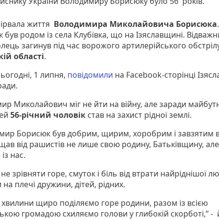
иснику України Володимиру Борисюку було 56 років.
бірвала життя
Володимира Миколайовича Борисюка
.
 був родом із села Клубівка, що на Ізяславщині. Відважн
лець загинув під час ворожого артилерійського обстрілу
ій області
.
ьогодні, 1 липня,
повідомили
на Facebook-сторінці Ізясл
 ради.
ир Миколайович міг не йти на війну, але заради майбут
тей
56-річний чоловік
став на захист рідної землі.
мир Борисюк був добрим, щирим, хоробрим і завзятим в
щав від рашистів не лише свою родину, Батьківщину, але
із нас.
 не зрівняти горе, смуток і біль від втрати найріднішої л
и на плечі дружини, дітей, рідних.
кі хвилини щиро поділяємо горе родини, разом із всією
ською громадою схиляємо голови у глибокій скорботі,” -