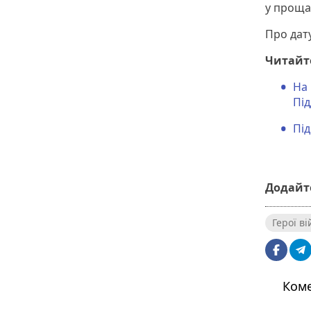
у проща
Про дат
Читайт
На 
Пі
Пі
Додайте
Герої в
Коме