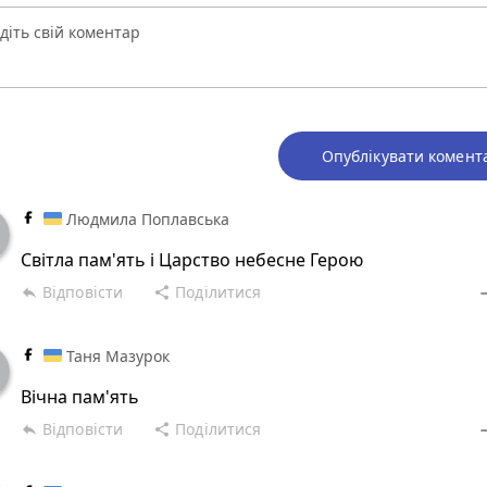
Опублікувати комент
Людмила Поплавська
Світла пам'ять і Царство небесне Герою
Відповісти
Поділитися
reply
share
rem
Таня Мазурок
Вічна пам'ять
Відповісти
Поділитися
reply
share
rem