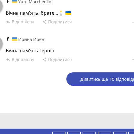
Yurii Marchenko
Вічна пам'ять, брате...🕯️ 🇺🇦
Відповісти
Поділитися
reply
share
rem
Ирина Ирен
Вічна пам'ять Герою
Відповісти
Поділитися
reply
share
rem
Дивитись ще 10 відповід