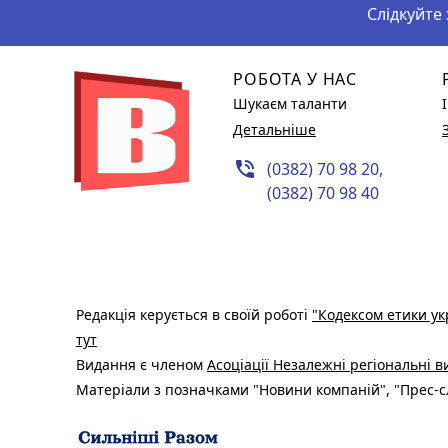
Слідкуйте
РОБОТА У НАС
Шукаєм таланти
Детальніше
phone_in_talk
(0382) 70 98 20,
(0382) 70 98 40
Редакція керується в своїй роботі
"Кодексом етики ук
тут
Видання є членом
Асоціації Незалежні регіональні 
Матеріали з позначками "Новини компаній", "Прес-сл