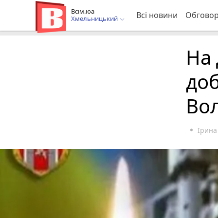
Всім.юа
Всі новини
Обгово
Хмельницький
На 
до
Во
Ірина