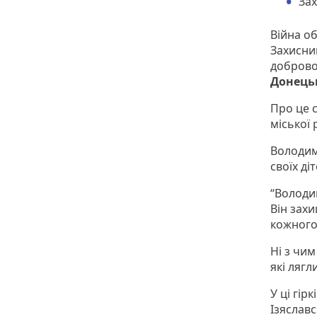
Зах
Війна о
Захисник
доброво
Донецьк
Про це с
міської
Володим
своїх ді
“Володи
Він захи
кожного 
Ні з чим
які лягл
У ці гір
Ізяслав