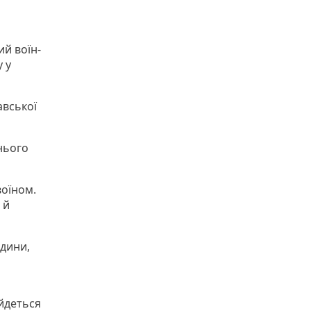
ий воїн-
 у
авської
нього
оїном.
 й
юдини,
 йдеться