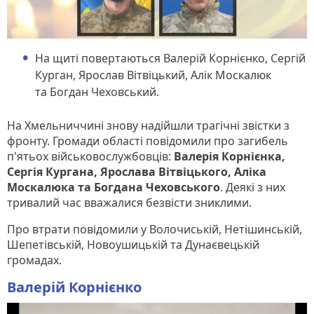
На щиті повертаються Валерій Корнієнко, Сергій
Курган, Ярослав Вітвіцький, Алік Москалюк
та Богдан Чеховський.
На Хмельниччині знову надійшли трагічні звістки з
фронту. Громади області повідомили про загибель
п'ятьох військовослужбовців:
Валерія Корнієнка,
Сергія Кургана, Ярослава Вітвіцького, Аліка
Москалюка та Богдана Чеховського
. Деякі з них
тривалий час вважалися безвісти зниклими.
Про втрати повідомили у Волочиській, Нетішинській,
Шепетівській, Новоушицькій та Дунаєвецькій
громадах.
Валерій Корнієнко