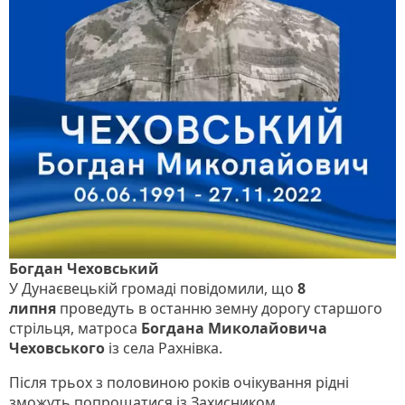
Богдан Чеховський
У Дунаєвецькій громаді повідомили, що
8
липня
проведуть в останню земну дорогу старшого
стрільця, матроса
Богдана Миколайовича
Чеховського
із села Рахнівка.
Після трьох з половиною років очікування рідні
зможуть попрощатися із Захисником.