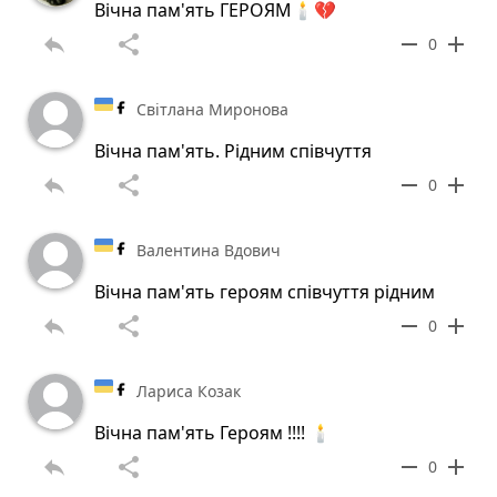
Вічна пам'ять ГЕРОЯМ🕯️💔
reply
share
remove
add
0
Світлана Миронова
Вічна пам'ять. Рідним співчуття
reply
share
remove
add
0
Валентина Вдович
Вічна пам'ять героям співчуття рідним
reply
share
remove
add
0
Лариса Козак
Вічна пам'ять Героям !!!! 🕯️
reply
share
remove
add
0