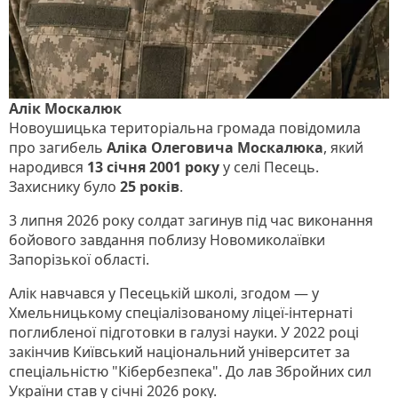
Алік Москалюк
Новоушицька територіальна громада повідомила
про загибель
Аліка Олеговича Москалюка
, який
народився
13 січня 2001 року
у селі Песець.
Захиснику було
25 років
.
3 липня 2026 року солдат загинув під час виконання
бойового завдання поблизу Новомиколаївки
Запорізької області.
Алік навчався у Песецькій школі, згодом — у
Хмельницькому спеціалізованому ліцеї-інтернаті
поглибленої підготовки в галузі науки. У 2022 році
закінчив Київський національний університет за
спеціальністю "Кібербезпека". До лав Збройних сил
України став у січні 2026 року.