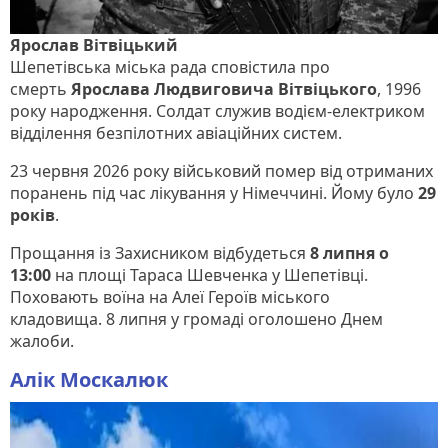
Ярослав Вітвіцький
Шепетівська міська рада сповістила про
смерть
Ярослава Людвиговича Вітвіцького
, 1996
року народження. Солдат служив водієм-електриком
відділення безпілотних авіаційних систем.
23 червня 2026 року військовий помер від отриманих
поранень під час лікування у Німеччині. Йому було
29
років
.
Прощання із Захисником відбудеться
8 липня о
13:00
на площі Тараса Шевченка у Шепетівці.
Поховають воїна на Алеї Героїв міського
кладовища. 8 липня у громаді оголошено Днем
жалоби.
Алік Москалюк