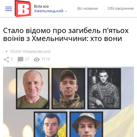
Всім.юа
Всі новини
Обговорення
Хмельницький
Стало відомо про загибель п'ятьох
воїнів з Хмельниччини: хто вони
Юлія Номировська
chat_bubble
share
visibility
0
27
7119