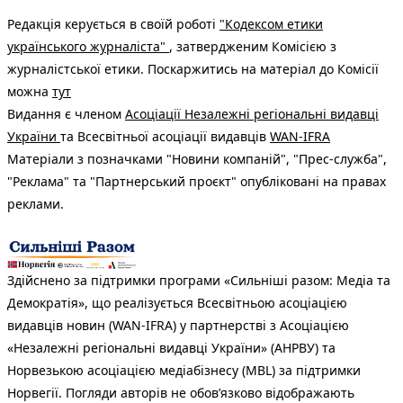
Редакція керується в своїй роботі
"Кодексом етики
українського журналіста"
, затвердженим Комісією з
журналістської етики. Поскаржитись на матеріал до Комісії
можна
тут
Видання є членом
Асоціації Незалежні регіональні видавці
України
та Всесвітньої асоціації видавців
WAN-IFRA
Матеріали з позначками "Новини компаній", "Прес-служба",
"Реклама" та "Партнерський проєкт" опубліковані на правах
реклами.
Здійснено за підтримки програми «Сильніші разом: Медіа та
Демократія», що реалізується Всесвітньою асоціацією
видавців новин (WAN-IFRA) у партнерстві з Асоціацією
«Незалежні регіональні видавці України» (АНРВУ) та
Норвезькою асоціацією медіабізнесу (MBL) за підтримки
Норвегії. Погляди авторів не обов’язково відображають