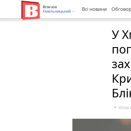
Всім.юа
Всі новини
Обгово
Хмельницький
У 
по
зах
Кри
Бл
Юлія 