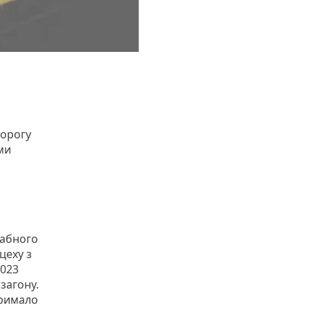
дорогу
іми
табного
цеху з
2023
загону.
тримало