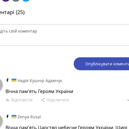
нтарі (25)
Опублікувати комент
Надія Кушнір Адамчук
Вічна пам'ять Героям України
Відповісти
Поділитися
reply
share
rem
Zenya Rusal
Вічна пам'ять Царство небесне Героям України. Щирі