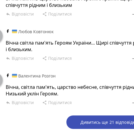
співчуття рідним і близьким
Відповісти
Поділитися
reply
share
rem
Любов Ковтонюк
Вічна світла пам'ять Героям України... Щирі співчуття
і близьким.
Відповісти
Поділитися
reply
share
rem
Валентина Розгон
Вічна, світла пам'ять, царство небесне, співчуття рідн
Низький уклін Героям.
Відповісти
Поділитися
reply
share
rem
Дивитись ще 21 відповід