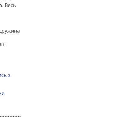
о. Весь
 дружина
дні
сь з
ни