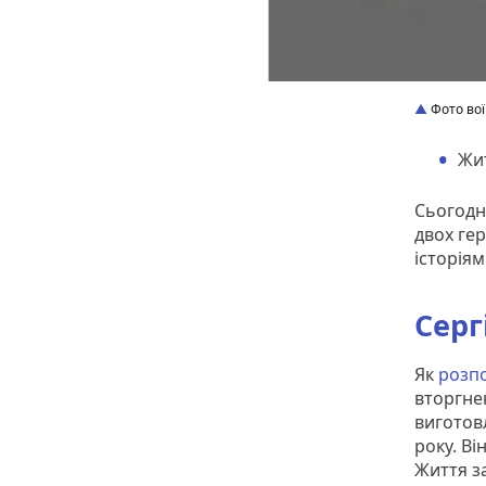
Фото вої
Жит
Сьогодн
двох гер
історія
Серг
Як
розп
вторгнен
виготовл
року. В
Життя з