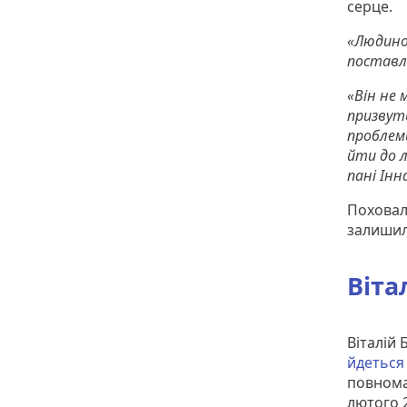
серце.
«Людино
поставле
«Він не 
призвуть
проблеми
йти до л
пані Інн
Поховали
залишили
Віта
Віталій 
йдеться
повнома
лютого 2