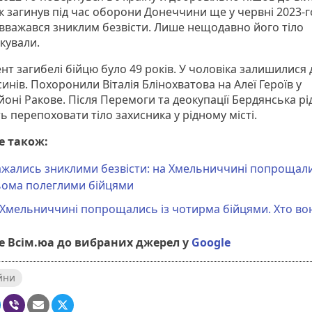
к загинув під час оборони Донеччини ще у червні 2023-г
 вважався зниклим безвісти. Лише нещодавно його тіло
кували.
нт загибелі бійцю було 49 років. У чоловіка залишилися
синів. Похоронили Віталія Блінохватова на Алеї Героїв у
оні Ракове. Після Перемоги та деокупації Бердянська рі
 перепоховати тіло захисника у рідному місті.
е також:
ажались зниклими безвісти: на Хмельниччині попрощали
ьома полеглими бійцями
 Хмельниччині попрощались із чотирма бійцями. Хто во
 Всім.юа до вибраних джерел у
Google
ійни