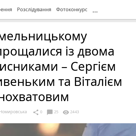
...
рення
Розслідування
Фотоконкурс
Хмельницькому
прощалися із двома
исниками – Сергієм
веньким та Віталієм
інохватовим
Номировська
chat_bubble
share
visibility
0
25
2443