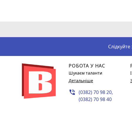
Слідкуйте
РОБОТА У НАС
Шукаєм таланти
Детальніше
phone_in_talk
(0382) 70 98 20,
(0382) 70 98 40