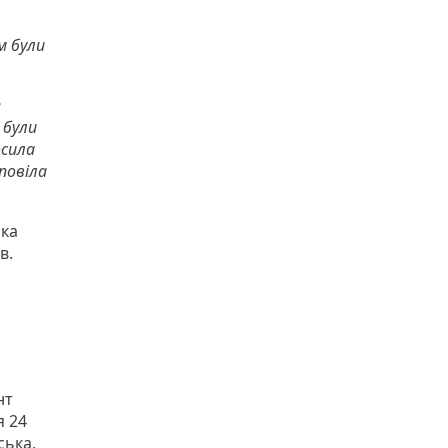
м були
е
 були
осила
зповіла
іка
в.
нт
я 24
ська.