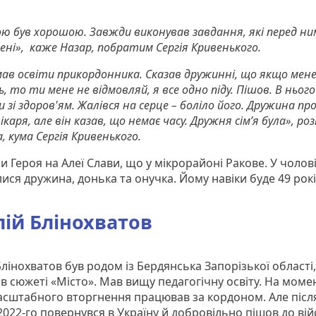
ю був хорошою. Завжди виконував завдання, які перед ни
ні», каже Назар, побратим Сергія Кривенького.
мав освіти прикордонника. Сказав дружинні, що якщо мен
, то ти мене не відмовляй, я все одно піду. Пішов. В нього
 зі здоров'ям. Жалівся на серце – боліло його. Дружина пр
ікаря, але він казав, що немає часу. Дружня сім’я була», ро
а, кума Сергія Кривенького.
 Героя на Алеї Слави, що у мікрорайоні Ракове. У чолов
ся дружина, донька та онучка. Йому навіки буде 49 рокі
лій Блінохватов
Блінохватов був родом із Бердянська Запорізької області,
в сюжеті «Місто». Мав вищу педагогічну освіту. На моме
сштабного вторгнення працював за кордоном. Але післ
022-го повернувся в Україну й добровільно пішов до вій