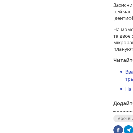
Захисни
цей час
ідентифі
На моме
та двоє 
мікрорай
планують
Читайт
Вв
тр
На
Додайте
Герої в