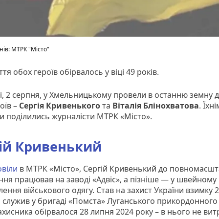
нів: МТРК "Місто"
тя обох героїв обірвалось у віці 49 років.
і, 2 серпня, у Хмельницькому провели в останню земну 
оїв –
Сергія Кривенького
та
Віталія Блінохватова
. Їхн
ми поділились журналісти МТРК «Місто».
ій Кривенький
овіли
в МТРК «Місто», Сергій Кривенький до повномасш
ня працював на заводі «Адвіс», а пізніше — у швейному 
ення військового одягу. Став на захист України взимку 
ін служив у бригаді «Помста» Луганського прикордонного 
ахисника обірвалося 28 липня 2024 року – в нього не ви