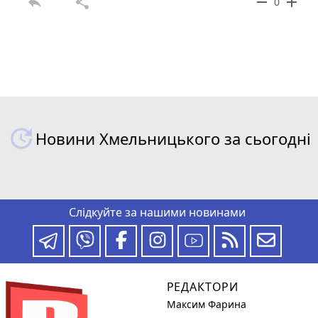
reply
share
remove
add
0
Новини Хмельницького за сьогодні
Слідкуйте за нашими новинами
РЕДАКТОРИ
Максим Фарина