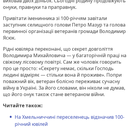
виховав двох доньок. Сьогодні родину продовжують
онуки, правнуки та праправнук.
Привітати іменинника зі 100-річчям завітали
заступник селищного голови Петро Мазур та голова
первинної організації ветеранів громади Володимир
Ясюк.
Рідні ювіляра переконані, що секрет довголіття
Володимира Михайловича — у багаторічній праці на
свіжому лісовому повітрі. Сам же чоловік говорить
про це просто: «Секрету немає, скільки Господь
людині відміряє — стільки вона й проживе». Попри
поважний вік, ветеран болісно переживає сучасну
війну в Україні. За його словами, він ніколи не думав,
що його онук також стане ветераном війни.
Читайте також:
На Хмельниччині переселенець відзначив 100-
річний ювілей