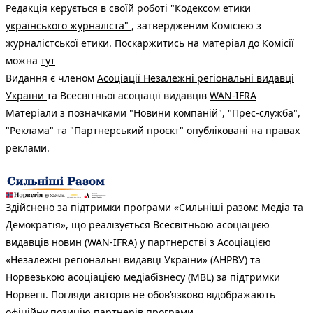
Редакція керується в своїй роботі
"Кодексом етики
українського журналіста"
, затвердженим Комісією з
журналістської етики. Поскаржитись на матеріал до Комісії
можна
тут
Видання є членом
Асоціації Незалежні регіональні видавці
України
та Всесвітньої асоціації видавців
WAN-IFRA
Матеріали з позначками "Новини компаній", "Прес-служба",
"Реклама" та "Партнерський проєкт" опубліковані на правах
реклами.
Здійснено за підтримки програми «Сильніші разом: Медіа та
Демократія», що реалізується Всесвітньою асоціацією
видавців новин (WAN-IFRA) у партнерстві з Асоціацією
«Незалежні регіональні видавці України» (АНРВУ) та
Норвезькою асоціацією медіабізнесу (MBL) за підтримки
Норвегії. Погляди авторів не обов’язково відображають
офіційну позицію партнерів програми.