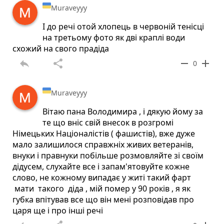
Muraveyyy
І до речі отой хлопець в червоній тенісці
на третьому фото як дві краплі води
схожий на свого прадіда
reply
share
remove
add
0
Muraveyyy
Вітаю пана Володимира , і дякую йому за
те що вніс свій внесок в розгромі
Німецьких Націоналістів ( фашистів), вже дуже
мало залишилося справжніх живих ветеранів,
внуки і правнуки побільше розмовляйте зі своїм
дідусем, слухайте все і запам'ятовуйте кожне
слово, не кожному випадає у житі такий фарт
мати такого діда , мій помер у 90 років , я як
губка впітував все що він мені розповідав про
царя ще і про інші речі