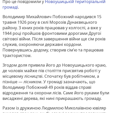
Про це повідомили у
Новоушицькій територіальній
громаді
.
Володимир Михайлович Побожний народився 15
травня 1926 року в селі Морозів Дунаєвецького
району. З юних років працював у колгоспі, а вже у
1944 році пройшов фронтовими дорогами Другої
світової війни. Після завершення війни ще сім років
служив, охороняючи державні кордони.
Повернувшись додому, створив сім’ю та працював
трактористом.
Згодом доля привела його до Новоушицького краю,
де чоловік майже пів століття присвятив роботі у
місцевому лісництві. Спочатку був робітником, а
пізніше — лісником. У громаді зазначають, що
Володимир Побожний 49 років віддав справі
відродження та охорони лісів. Саме його руками були
висаджені дерева, які нині прикрашають громаду.
Разом із дружиною Людмилою Миколаївною ювіляр