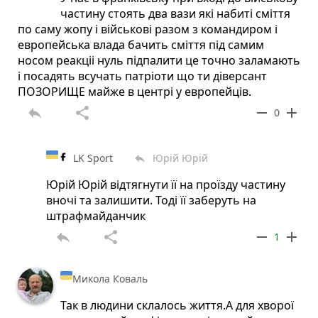
частину стоять два вази які набиті сміття
по саму жопу і військові разом з командиром і
европейська влада бачить сміття під самим
носом реакціі нуль підпалити це точно заламають
і посадять всучать патріоти що ти діверсант
ПОЗОРИЩЕ майже в центрі у европейців.
reply
share
remove
add
0
LK Sport
Юрій Юрій
reply
Юрій Юрій відтягнути її на проїзду частину
вночі та залишити. Тоді її заберуть на
штрафмайданчик
reply
share
remove
add
1
Микола Коваль
Так в людини склалось життя.А для хворої