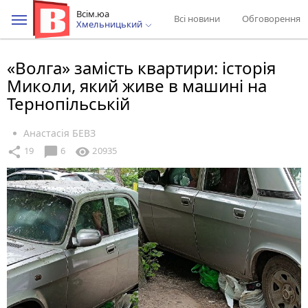
Всім.юа
Всі новини
Обговорення
Хмельницький
«Волга» замість квартири: історія
Миколи, який живе в машині на
Тернопільській
Анастасія БЕВЗ
chat_bubble
share
visibility
19
6
20935