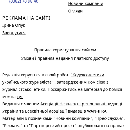
(0382) 70 98 40
Новини компаній
Огляди
РЕКЛАМА НА САЙТІ
Ірина Опук
Звернутися
Правила користування сайтом
Умови і правила надання платного доступу
Редакція керується в своїй роботі
"Кодексом етики
українського журналіста"
, затвердженим Комісією з
журналістської етики. Поскаржитись на матеріал до Комісії
можна
тут
Видання є членом
Асоціації Незалежні регіональні видавці
України
та Всесвітньої асоціації видавців
WAN-IFRA
Матеріали з позначками "Новини компаній", "Прес-служба",
"Реклама" та "Партнерський проєкт" опубліковані на правах