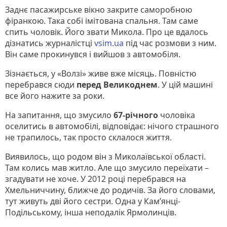
Заднє пасажирське вікно закрите саморобною
фіранкою. Така собі імітована спальня. Там саме
спить чоловік. Його звати Микола. Про це вдалось
дізнатись журналістці
vsim.ua
під час розмови з ним.
Він саме прокинувся і вийшов з автомобіля.
Зізнається, у «Волзі» живе вже місяць. Повністю
перебрався сюди
перед Великоднем
. У цій машині
все його нажите за роки.
На запитання, що змусило
67-річного
чоловіка
оселитись в автомобілі, відповідає: нічого страшного
не трапилось, так просто склалося життя.
Виявилось, що родом він з Миколаївської області.
Там колись мав житло. Але що змусило переїхати –
згадувати не хоче. У 2012 році перебрався на
Хмельниччину, ближче до родичів. За його словами,
тут живуть дві його сестри. Одна у Кам’янці-
Подільському, інша неподалік Ярмолинців.