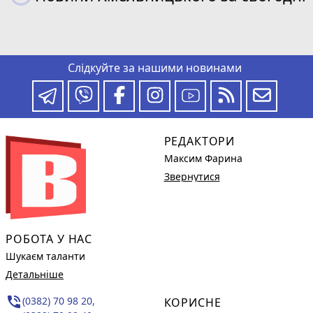
Слідкуйте за нашими новинами
РЕДАКТОРИ
Максим Фарина
Звернутися
РОБОТА У НАС
Шукаєм таланти
Детальніше
phone_in_talk
(0382) 70 98 20,
КОРИСНЕ