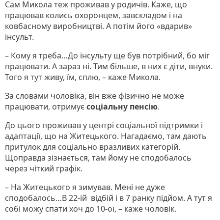
Сам Микола теж проживав у родичів. Каже, що
працював колись охоронцем, завскладом і на
ковбасному виробництві. А потім його «вдарив»
інсульт.
– Кому я треба…До інсульту ще був потрібний, бо міг
працювати. А зараз ні. Тим більше, в них є діти, внуки.
Того я тут живу, їм, сплю, – каже Микола.
За словами чоловіка, він вже фізично не може
працювати, отримує
соціальну пенсію
.
До цього проживав у центрі соціальної підтримки і
адаптації, що на Житецького. Нагадаємо, там дають
притулок для соціально вразливих категорій.
Щоправда зізнається, там йому не сподобалось
через чіткий графік.
– На Житецького я зимував. Мені не дуже
сподобалось…В 22-ій відбій і в 7 ранку підйом. А тут я
собі можу спати хоч до 10-ої, – каже чоловік.