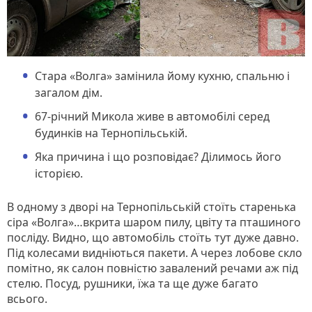
Стара «Волга» замінила йому кухню, спальню і
загалом дім.
67-річний Микола живе в автомобілі серед
будинків на Тернопільській.
Яка причина і що розповідає? Ділимось його
історією.
В одному з дворі на Тернопільській стоїть старенька
сіра «Волга»…вкрита шаром пилу, цвіту та пташиного
посліду. Видно, що автомобіль стоїть тут дуже давно.
Під колесами видніються пакети. А через лобове скло
помітно, як салон повністю завалений речами аж під
стелю. Посуд, рушники, їжа та ще дуже багато
всього.