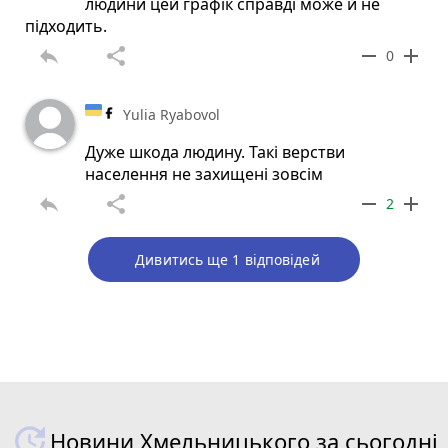
людини цей графік справді може й не
підходить.
reply
share
remove
add
0
Yulia Ryabovol
Дуже шкода людину. Такі верстви
населення не захищені зовсім
reply
share
remove
add
2
Дивитись ще 1 відповідей
Новини Хмельницького за сьогодні