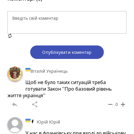
Опублікувати коментар
Віталій Українець
Щоб не було таких ситуацій треба
готувати Закон ''Про базовий рівень
життя українця''
reply
share
remove
add
0
Юрій Юрій
У нас в франківську при вході до військову