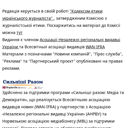
Редакція керується в своїй роботі
"Кодексом етики
українського журналіста"
, затвердженим Комісією з
журналістської етики. Поскаржитись на матеріал до Комісії
можна
тут
Видання є членом
Асоціації Незалежні регіональні видавці
України
та Всесвітньої асоціації видавців
WAN-IFRA
Матеріали з позначками "Новини компаній", "Прес-служба",
"Реклама" та "Партнерський проєкт" опубліковані на правах
реклами.
Здійснено за підтримки програми «Сильніші разом: Медіа та
Демократія», що реалізується Всесвітньою асоціацією
видавців новин (WAN-IFRA) у партнерстві з Асоціацією
«Незалежні регіональні видавці України» (АНРВУ) та
Норвезькою асоціацією медіабізнесу (MBL) за підтримки