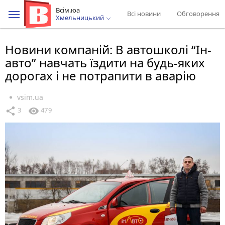
Всім.юа
Всі новини
Обговорення
Хмельницький
Новини компаній: В автошколі “Ін-
авто” навчать їздити на будь-яких
дорогах і не потрапити в аварію
vsim.ua
share
visibility
3
479