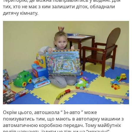
тих, хто не має з ким залишити діток, обладнали
дитячу кімнату.
Окрім цього, автошкола “ Ін-авто ” може
похизуватись тим, що мають в автопарку машини з
автоматичною коробкою передач. Тому майбутніх
водіїв навчають їздити не тільки на “механіці”.