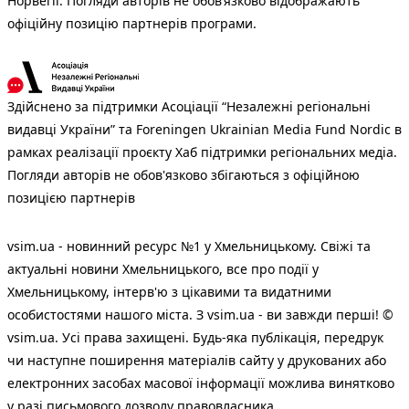
Норвегії. Погляди авторів не обов’язково відображають
офіційну позицію партнерів програми.
Здійснено за підтримки Асоціації “Незалежні регіональні
видавці України” та Foreningen Ukrainian Media Fund Nordic в
рамках реалізації проєкту Хаб підтримки регіональних медіа.
Погляди авторів не обов'язково збігаються з офіційною
позицією партнерів
vsim.ua - новинний ресурс №1 у Хмельницькому. Свіжі та
актуальні новини Хмельницького, все про події у
Хмельницькому, інтерв'ю з цікавими та видатними
особистостями нашого міста. З vsim.ua - ви завжди перші! ©
vsim.ua. Усі права захищені. Будь-яка публiкацiя, передрук
чи наступне поширення матеріалів сайту у друкованих або
електронних засобах масової інформації можлива винятково
у разі письмового дозволу правовласника.