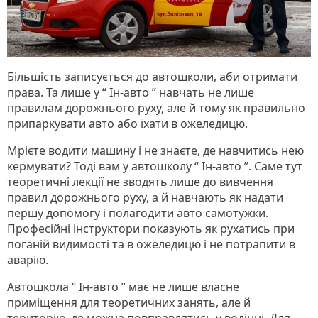
Більшість записується до автошколи, аби отримати
права. Та лише у “ Ін-авто ” навчать не лише
правилам дорожнього руху, але й тому як правильно
припаркувати авто або їхати в ожеледицю.
Мрієте водити машину і не знаєте, де навчитись нею
кермувати? Тоді вам у автошколу “ Ін-авто ”. Саме тут
теоретичні лекції не зводять лише до вивчення
правил дорожнього руху, а й навчають як надати
першу допомогу і полагодити авто самотужки.
Професійні інструктори показують як рухатись при
поганій видимості та в ожеледицю і не потрапити в
аварію.
Автошкола “ Ін-авто ” має не лише власне
приміщення для теоретичних занять, але й
територію, де можна повправлятись у водінні. Для