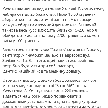
Курс навчання на водія триває 2 місяці. В кожну групу
набирають до 25 бажаючих. Після 18:00 студенти
збираються на теоретичні заняття. А от виїзди
можуть обирати у зручний для них час. Зазвичай
таких за весь курс виходить близько 15-20. Теорія
обійдеться хмельничанам у 2700 гривень, а кожен
виїзд у 100 гривень.
Записатись в автошколу “Ін-авто” можна на їхньому
сайті http://in-avto.km.ua/ або за адресою: вул.
Залізняка, 1а. Для того, щоб навчатись водінню,
потрібно буде мати при собі паспорт,
ідентифікаційний код та медичну довідку.
Отримати довідку швидко і без довжелезних черг
можна у медичному центрі “Звіробій”, що на
Курчатова, 8. Коштує вона лише 220 гривень і
видається на 2 роки. Якщо порівнювати з
державними установами, то ціна на довідку трохи
вища. Але вартість компенсують затрати часу. Адже,