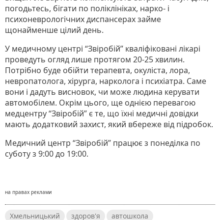
погодьтесь, бігати по поліклініках, нарко- і
психоневрологічних диспансерах займе
щонайменше цілий день.
У медичному центрі “Звіробій” кваліфіковані лікарі
проведуть огляд лише протягом 20-25 хвилин.
Потрібно буде обійти терапевта, окуліста, лора,
невропатолога, хірурга, нарколога і психіатра. Саме
вони і дадуть висновок, чи може людина керувати
автомобілем. Окрім цього, ще однією перевагою
медцентру “Звіробій” є те, що їхні медичні довідки
мають додатковий захист, який вбереже від підробок.
Медичний центр “Звіробій” працює з понеділка по
суботу з 9:00 до 19:00.
на правах реклами
Хмельницький
здоров'я
автошкола