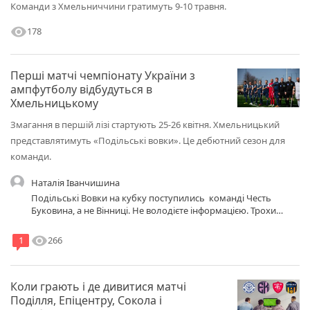
Команди з Хмельниччини гратимуть 9-10 травня.
visibility
178
Перші матчі чемпіонату України з
ампфутболу відбудуться в
Хмельницькому
Змагання в першій лізі стартують 25-26 квітня. Хмельницький
представлятимуть «Подільські вовки». Це дебютний сезон для
команди.
Наталія Іванчишина
Подільські Вовки на кубку поступились команді Честь
Буковина, а не Вінниці. Не володієте інформацією. Трохи
злить 👎
visibility
266
1
Коли грають і де дивитися матчі
Поділля, Епіцентру, Сокола і