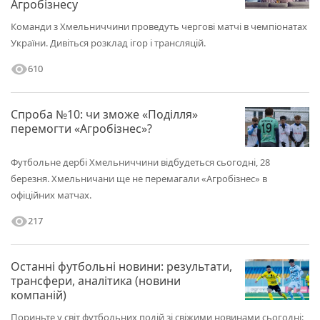
Агробізнесу
Команди з Хмельниччини проведуть чергові матчі в чемпіонатах
України. Дивіться розклад ігор і трансляцій.
visibility
610
Спроба №10: чи зможе «Поділля»
перемогти «Агробізнес»?
Футбольне дербі Хмельниччини відбудеться сьогодні, 28
березня. Хмельничани ще не перемагали «Агробізнес» в
офіційних матчах.
visibility
217
Останні футбольні новини: результати,
трансфери, аналітика (новини
компаній)
Пориньте у світ футбольних подій зі свіжими новинами сьогодні: