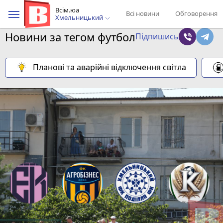
Всім.юа
Всі новини
Обговорення
Хмельницький
Новини за тегом футбол
Підпишись
Планові та аварійні відключення світла