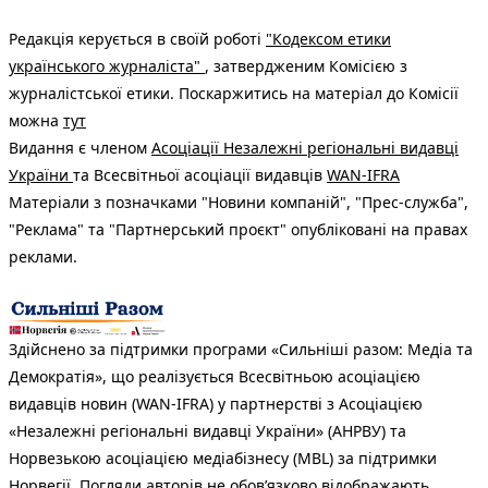
Редакція керується в своїй роботі
"Кодексом етики
українського журналіста"
, затвердженим Комісією з
журналістської етики. Поскаржитись на матеріал до Комісії
можна
тут
Видання є членом
Асоціації Незалежні регіональні видавці
України
та Всесвітньої асоціації видавців
WAN-IFRA
Матеріали з позначками "Новини компаній", "Прес-служба",
"Реклама" та "Партнерський проєкт" опубліковані на правах
реклами.
Здійснено за підтримки програми «Сильніші разом: Медіа та
Демократія», що реалізується Всесвітньою асоціацією
видавців новин (WAN-IFRA) у партнерстві з Асоціацією
«Незалежні регіональні видавці України» (АНРВУ) та
Норвезькою асоціацією медіабізнесу (MBL) за підтримки
Норвегії. Погляди авторів не обов’язково відображають