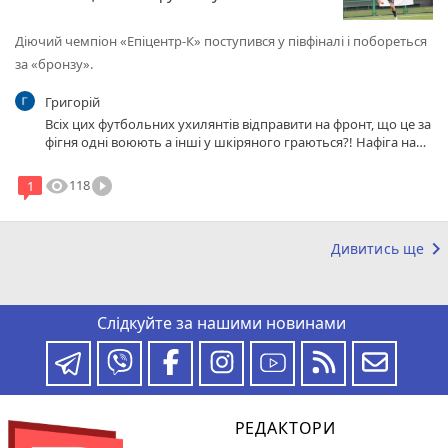
Діючий чемпіон «Епіцентр-К» поступився у півфіналі і побореться
за «бронзу».
Григорій
Всіх цих футбольних ухилянтів відправити на фронт, що це за
фігня одні воюють а інші у шкіряного граються?! Нафіга нам
той футбол буде якщо втратимо країну?
visibility
play_circle_filled
118
1
keyboard_arrow_right
Дивитись ще
Слідкуйте за нашими новинами
РЕДАКТОРИ