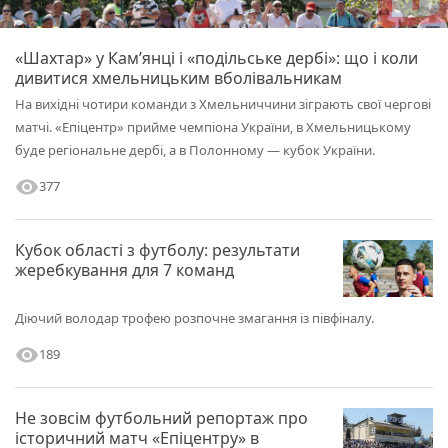
«Шахтар» у Камʼянці і «подільське дербі»: що і коли
дивитися хмельницьким вболівальникам
На вихідні чотири команди з Хмельниччини зіграють свої чергові
матчі. «Епіцентр» прийме чемпіона України, в Хмельницькому
буде регіональне дербі, а в Полонному — кубок України.
visibility
377
Кубок області з футболу: результати
жеребкування для 7 команд
Діючий володар трофею розпочне змагання із півфіналу.
visibility
189
Не зовсім футбольний репортаж про
історичний матч «Епіцентру» в