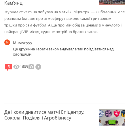
Камʼянці
Журналіст vsim.ua побував на матчі «Епіцентр» — «Оболонь». Але
розповім більше про атмосферу навколо самої гри і зовсім
трішки про сам футбол. А ще про мій обід за цінами з минулого і
найкращі VIP-місця, куди не потрібно брати квиток.
Muraveyyy
Це дружина Гереги закомандувала так поіздіватися над
хлопцями
visibility
photo_camera
play_circle_filled
1609
5
Де і коли дивитися матчі Епіцентру,
Сокола, Поділля і Агробізнесу