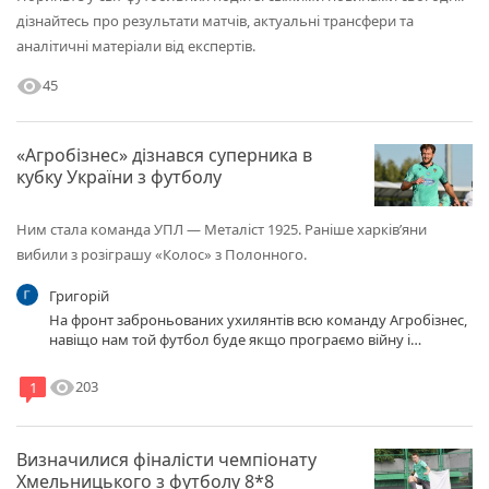
дізнайтесь про результати матчів, актуальні трансфери та
аналітичні матеріали від експертів.
visibility
45
«Агробізнес» дізнався суперника в
кубку України з футболу
Ним стала команда УПЛ — Металіст 1925. Раніше харківʼяни
вибили з розіграшу «Колос» з Полонного.
Григорій
На фронт заброньованих ухилянтів всю команду Агробізнес,
навіщо нам той футбол буде якщо програємо війну і
втратимо країну?
visibility
203
1
Визначилися фіналісти чемпіонату
Хмельницького з футболу 8*8