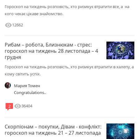
Гороскоп на тиждень розповість, хто ризикує втратити все, а на
кого чекає цікаве знайомство.
visibility
12662
Рибам – робота, Близнюкам - стрес:
гороскоп на тиждень 28 листопада – 4
грудня
Гороскоп на тиждень розповість, хто ризикує втрапити в халепу, а
кому світить успіх.
Мария Томен
Congratulations..
visibility
36404
2
Скорпіонам – покупки, Дівам - конфлікт:
гороскоп на тиждень 21 – 27 листопада