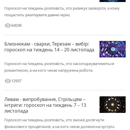
Гороскоп на тиждень розповість, хто ризикує захворіти, а кому
пощастить реалізувати давню мрію.
visibility
64038
Близнюкам - сварки, Терезам – вибір:
гороскоп на тиждень 14 – 20 листопада
Гороскоп на тиждень розповість, хто насолоджуватиметься
романтикою, а на кого чекає напружена робота.
visibility
12937
Левам - випробування, Стрільцям –
інтриги: гороскоп на тиждень 7 – 13
листопада
Гороскоп на тиждень розповість, хто зможе досягнути
фінансового процвітання, а на кого чекає доленосна зустріч.