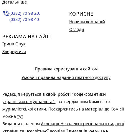
Детальніше
phone_in_talk
(0382) 70 98 20,
КОРИСНЕ
(0382) 70 98 40
Новини компаній
Огляди
РЕКЛАМА НА САЙТІ
Ірина Опук
Звернутися
Правила користування сайтом
Умови і правила надання платного доступу
Редакція керується в своїй роботі
"Кодексом етики
українського журналіста"
, затвердженим Комісією з
журналістської етики. Поскаржитись на матеріал до Комісії
можна
тут
Видання є членом
Асоціації Незалежні регіональні видавці
України
та Всесвітньої асоціації видавців
WAN-IFRA