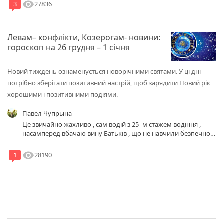
visibility
27836
3
Левам– конфлікти, Козерогам- новини:
гороскоп на 26 грудня – 1 січня
Новий тиждень ознаменується новорічними святами. У ці дні
потрібно зберігати позитивний настрій, щоб зарядити Новий рік
хорошими і позитивними подіями.
Павел Чупрына
Це звичайно жахливо , сам водій з 25 -м стажем водіння ,
насамперед вбачаю вину Батьків , що не навчили безпечно
правильно переходити ,., подивіться яка інтенсивність руху
машин а він іде не зважаючи ;;; хіба не можна хвилинку
visibility
28190
1
зачикати , вибрати той момен коли авто будуть ще далеко ,
ЛЮДИ НЕ СПІШІТЬ ЖИТИ встигнете , краще на 5 хв
запізнитись !!!