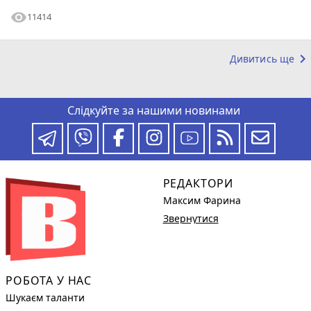
visibility
11414
keyboard_arrow_right
Дивитись ще
Слідкуйте за нашими новинами
РЕДАКТОРИ
Максим Фарина
Звернутися
РОБОТА У НАС
Шукаєм таланти