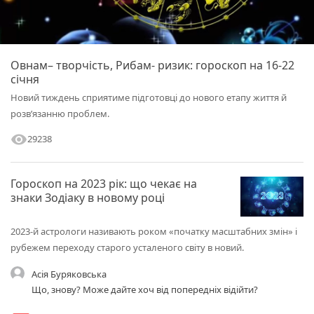
Овнам– творчість, Рибам- ризик: гороскоп на 16-22
січня
Новий тиждень сприятиме підготовці до нового етапу життя й
розв’язанню проблем.
visibility
29238
Гороскоп на 2023 рік: що чекає на
знаки Зодіаку в новому році
2023-й астрологи називають роком «початку масштабних змін» і
рубежем переходу старого усталеного світу в новий.
Асія Буряковська
Що, знову? Може дайте хоч від попередніх відійти?