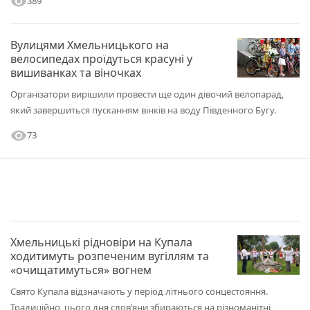
visibility
389
Вулицями Хмельницького на
велосипедах проїдуться красуні у
вишиванках та віночках
Організатори вирішили провести ще один дівочий велопарад,
який завершиться пусканням вінків на воду Південного Бугу.
visibility
73
Хмельницькі рідновіри на Купала
ходитимуть розпеченим вугіллям та
«очищатимуться» вогнем
Свято Купала відзначають у період літнього сонцестояння.
Традиційно, цього дня слов’яни збираються на різноманітні