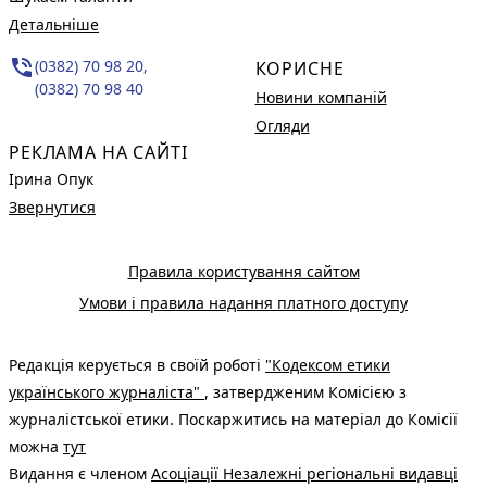
Детальніше
phone_in_talk
(0382) 70 98 20,
КОРИСНЕ
(0382) 70 98 40
Новини компаній
Огляди
РЕКЛАМА НА САЙТІ
Ірина Опук
Звернутися
Правила користування сайтом
Умови і правила надання платного доступу
Редакція керується в своїй роботі
"Кодексом етики
українського журналіста"
, затвердженим Комісією з
журналістської етики. Поскаржитись на матеріал до Комісії
можна
тут
Видання є членом
Асоціації Незалежні регіональні видавці