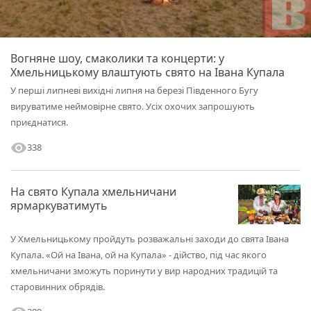
Вогняне шоу, смаколики та концерти: у
Хмельницькому влаштують свято на Івана Купала
У перші липневі вихідні липня на березі Південного Бугу
вируватиме неймовірне свято. Усіх охочих запрошують
приєднатися.
visibility
338
На свято Купала хмельничани
ярмаркуватимуть
У Хмельницькому пройдуть розважальні заходи до свята Івана
Купала. «Ой на Івана, ой на Купала» - дійство, під час якого
хмельничани зможуть поринути у вир народних традицій та
старовинних обрядів.