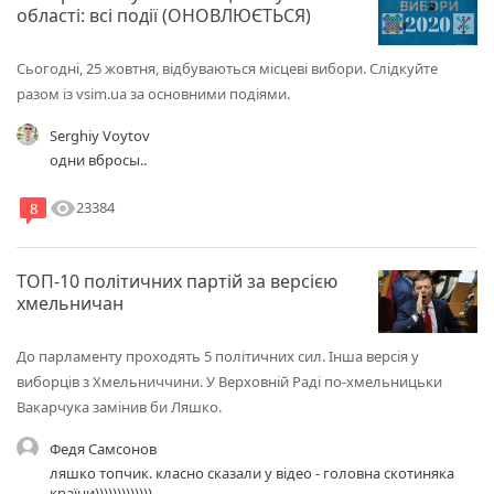
області: всі події (ОНОВЛЮЄТЬСЯ)
Сьогодні, 25 жовтня, відбуваються місцеві вибори. Слідкуйте
разом із vsim.ua за основними подіями.
Serghiy Voytov
одни вбросы..
visibility
23384
8
ТОП-10 політичних партій за версією
хмельничан
До парламенту проходять 5 політичних сил. Інша версія у
виборців з Хмельниччини. У Верховній Раді по-хмельницьки
Вакарчука замінив би Ляшко.
Федя Самсонов
ляшко топчик. класно сказали у відео - головна скотиняка
країни)))))))))))))