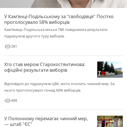
У Кам’янці-Подільському за "свободівця" Посітко
проголосувало 58% виборців
Кам’янець-Подільська міська ТВК повідомила результати
підрахунків другого туру виборів.
visibility
281
Хто став мером Старокостянтинова:
офіційні результати виборів
Відповідно до підрахунків ЦВК, місто очолить чинний мер. За
нього проголосувало понад 60% виборців.
visibility
499
У Полонному перемагає чинний мер,
— штаб "ЄС"