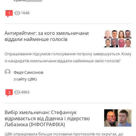
visibility
1648
1
Антирейтинг: за кого хмельничани
віддали найменше голосів
Опрацювання підсумків голосування потроху завершується. Кому
із кандидатів хмельничани віддали найменше своїх голосів?
Федя Самсонов
з сайту ЦВК)
visibility
4963
3
Вибір хмельничан: Стефанчук
відривається від Діденка і лідерство
Лабазюка (ІНФОГРАФІКА)
ЦВК опрацювала більше половини протоколів по округах, до