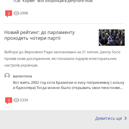
ТОВ "Корвег" всіх охоронців в депутати пхає
visibility
2998
2
Новий рейтинг: до парламенту
проходять чотири партії
Вибори до Верховної Ради заплановані на 21 липня. Центр Socis
провів нове дослідження, які показали лідерів електоральних
настроїв українців.
валентина
Вот взять 2002 год кота Бразилии и лису патрикеевну ( юльку
и бджоляра) Тогда можно было открывать свои пенстонве
фонды ( просто в дпи подаеш заявку пишеш как пп и плотиш
податка как пп 1 групы ,и все) , страховые компании ( просто
visibility
5339
3
в дпи заяву пишеш на такой род предпр деятельности ),
банки без лицензии ( просто зарегистрировался в дпи и
указать с фонаря статутный капитал) Многие открывали свои
keyboard_arrow_right
Дивитись ще
пенсионные фонды и туда платили , были также открыт
польский пенсионный фонд, тасис тегибка пенсионный фонд