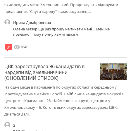
яких входить місто Хмельницький. Продовжують лідирувати
представник "Слуги народу" і самовисуванець.
Ирина Домбровская
Олена Мазур ще раз прошу не тикати мені.... мені не
приємно і тому почну хамитивже я
visibility
7840
31
ЦВК зареєструвала 96 кандидатів в
нардепи від Хмельниччини
(ОНОВЛЕНИЙ СПИСОК)
На одне місце в парламенті по округах області в середньому
претендуватиме майже 12 осіб. Найбільше кандидатів в окрузі з
центром в Красилові – 26. Найменше в окрузі з центром у
Хмельницькому – 6. Кого і в яких округах зареєструвала ЦВК.
Дивіться далі.
2