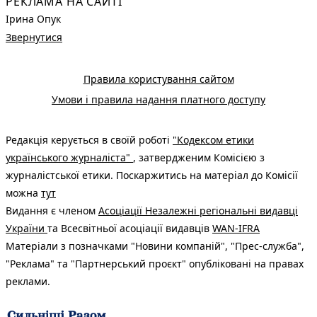
РЕКЛАМА НА САЙТІ
Ірина Опук
Звернутися
Правила користування сайтом
Умови і правила надання платного доступу
Редакція керується в своїй роботі
"Кодексом етики
українського журналіста"
, затвердженим Комісією з
журналістської етики. Поскаржитись на матеріал до Комісії
можна
тут
Видання є членом
Асоціації Незалежні регіональні видавці
України
та Всесвітньої асоціації видавців
WAN-IFRA
Матеріали з позначками "Новини компаній", "Прес-служба",
"Реклама" та "Партнерський проєкт" опубліковані на правах
реклами.