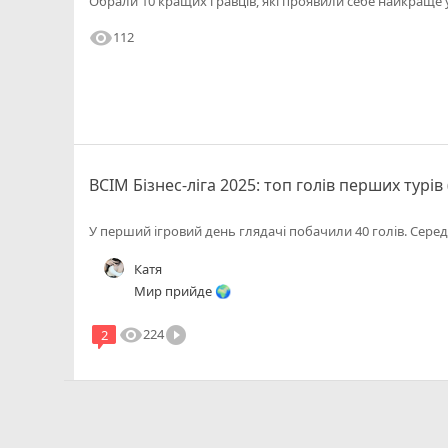
Обрали 10 кращих гравців, які проявили себе найкраще у
visibility
112
ВСІМ Бізнес-ліга 2025: топ голів перших турів
У перший ігровий день глядачі побачили 40 голів. Сере
Катя
Мир прийде 🌍
visibility
play_circle_filled
224
2