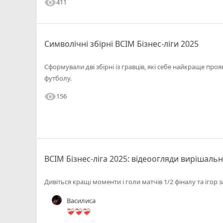
visibility
411
Символічні збірні ВСІМ Бізнес-ліги 2025
Сформували дві збірні із гравців, які себе найкраще прояв
футболу.
visibility
156
ВСІМ Бізнес-ліга 2025: відеоогляди вирішаль
Дивіться кращі моменти і голи матчів 1/2 фіналу та ігор з
Василиса
❤️‍🩹❤️‍🩹❤️‍🩹