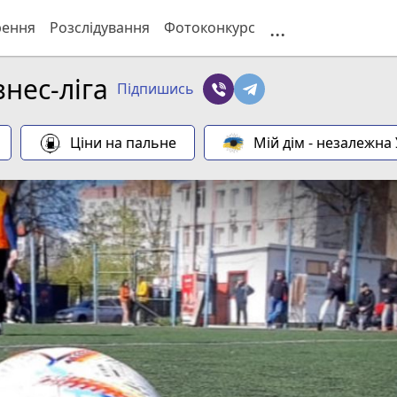
...
рення
Розслідування
Фотоконкурс
нес-ліга
Підпишись
Ціни на пальне
Мій дім - незалежна