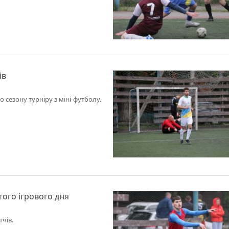
ів
о сезону турніру з міні-футболу.
гого ігрового дня
чів.