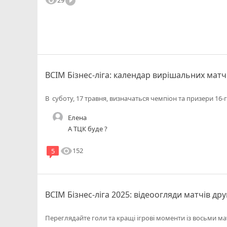
visibility
play_circle_filled
ВСІМ Бізнес-ліга: календар вирішальних матч
В суботу, 17 травня, визначаться чемпіон та призери 16-г
Елена
А ТЦК буде ?
visibility
152
5
ВСІМ Бізнес-ліга 2025: відеоогляди матчів дру
Переглядайте голи та кращі ігрові моменти із восьми мат