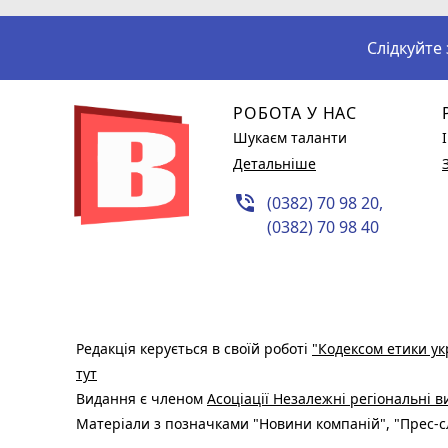
Слідкуйте
РОБОТА У НАС
Шукаєм таланти
Детальніше
phone_in_talk
(0382) 70 98 20,
(0382) 70 98 40
Редакція керується в своїй роботі
"Кодексом етики ук
тут
Видання є членом
Асоціації Незалежні регіональні 
Матеріали з позначками "Новини компаній", "Прес-сл