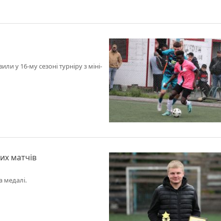
или у 16-му сезоні турніру з міні-
них матчів
а медалі.