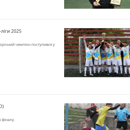
ліги 2025
річний чемпіон поступився у
О)
 фіналу.