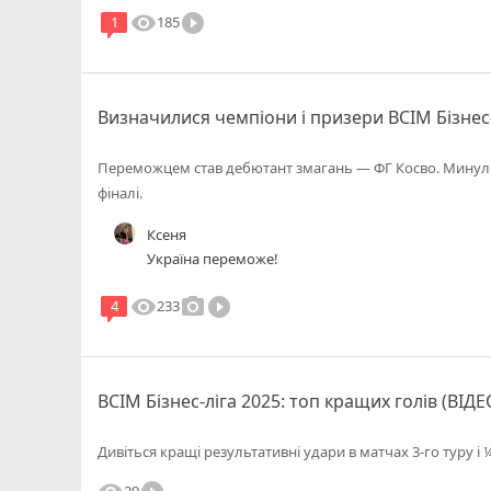
visibility
play_circle_filled
185
1
Визначилися чемпіони і призери ВСІМ Бізнес-
Переможцем став дебютант змагань — ФГ Косво. Минуло
фіналі.
Ксеня
Україна переможе!
visibility
photo_camera
play_circle_filled
233
4
ВСІМ Бізнес-ліга 2025: топ кращих голів (ВІДЕ
Дивіться кращі результативні удари в матчах 3-го туру і ¼
29