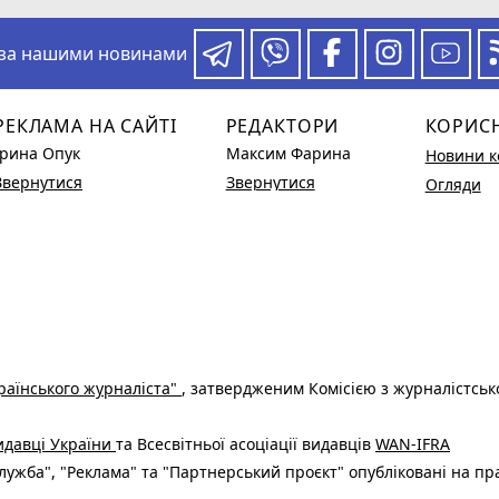
 за нашими новинами
РЕКЛАМА НА САЙТІ
РЕДАКТОРИ
КОРИС
Ірина Опук
Максим Фарина
Новини к
Звернутися
Звернутися
Огляди
раїнського журналіста"
, затвердженим Комісією з журналістськ
видавці України
та Всесвітньої асоціації видавців
WAN-IFRA
ужба", "Реклама" та "Партнерський проєкт" опубліковані на пр