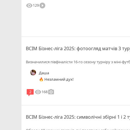
visibility
play_circle_filled
129
ВСІМ Бізнес-ліга 2025: фотоогляд матчів 3 тур
Визначилися півфіналісти 16-го сезону турніру з міні-фут
Даша
🔥 Незламний дух!
visibility
photo_camera
168
2
ВСІМ Бізнес-ліга 2025: символічні збірні 1 і 2 т