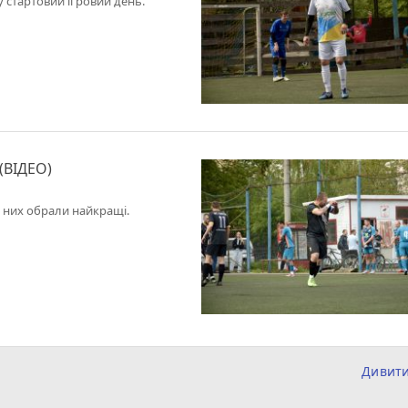
 стартовий ігровий день.
 (ВІДЕО)
д них обрали найкращі.
Дивит