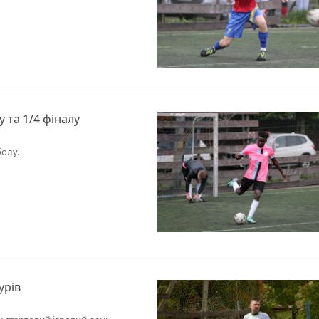
у та 1/4 фіналу
болу.
урів