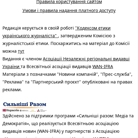
Правила користування сайтом
Умови і правила надання платного доступу
Редакція керується в своїй роботі
"Кодексом етики
українського журналіста"
, затвердженим Комісією з
журналістської етики. Поскаржитись на матеріал до Комісії
можна
тут
Видання є членом
Асоціації Незалежні регіональні видавці
України
та Всесвітньої асоціації видавців
WAN-IFRA
Матеріали з позначками "Новини компаній", "Прес-служба",
"Реклама" та "Партнерський проєкт" опубліковані на правах
реклами.
Здійснено за підтримки програми «Сильніші разом: Медіа та
Демократія», що реалізується Всесвітньою асоціацією
видавців новин (WAN-IFRA) у партнерстві з Асоціацією