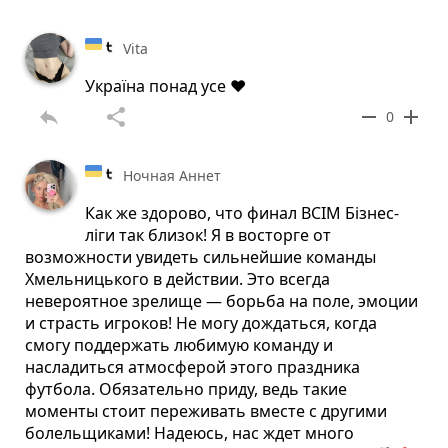
Vita
Україна понад усе ❤️
reply
share
remove
add
0
Ночная Аннет
Как же здорово, что финал ВСІМ Бізнес-
ліги так близок! Я в восторге от
возможности увидеть сильнейшие команды
Хмельницького в действии. Это всегда
невероятное зрелище — борьба на поле, эмоции
и страсть игроков! Не могу дождаться, когда
смогу поддержать любимую команду и
насладиться атмосферой этого праздника
футбола. Обязательно приду, ведь такие
моменты стоит переживать вместе с другими
болельщиками! Надеюсь, нас ждет много