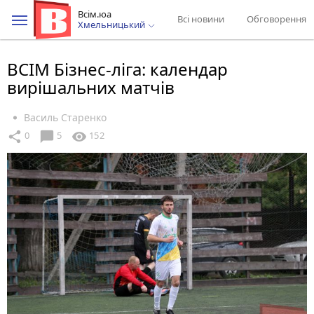
Всім.юа
Всі новини
Обговорення
Хмельницький
ВСІМ Бізнес-ліга: календар
вирішальних матчів
Василь Старенко
chat_bubble
share
visibility
0
5
152