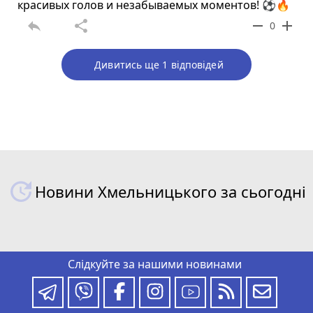
красивых голов и незабываемых моментов! ⚽🔥
reply
share
remove
add
0
Дивитись ще 1 відповідей
Новини Хмельницького за сьогодні
Слідкуйте за нашими новинами