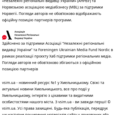
«Незалежні регіональні видавці України» (АНРВУ) та
Норвезькою асоціацією медіабізнесу (MBL) за підтримки
Норвегії. Погляди авторів не обов’язково відображають
офіційну позицію партнерів програми.
Здійснено за підтримки Асоціації “Незалежні регіональні
видавці України” та Foreningen Ukrainian Media Fund Nordic в
рамках реалізації проєкту Хаб підтримки регіональних медіа.
Погляди авторів не обов'язково збігаються з офіційною
позицією партнерів
vsim.ua - новинний ресурс №1 у Хмельницькому. Свіжі та
актуальні новини Хмельницького, все про події у
Хмельницькому, інтерв'ю з цікавими та видатними
особистостями нашого міста. З vsim.ua - ви завжди перші! ©
vsim.ua. Усі права захищені. Будь-яка публiкацiя, передрук
чи наступне поширення матеріалів сайту у друкованих або