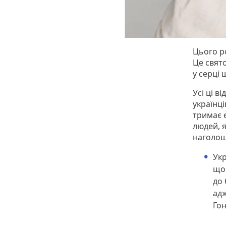
Цього ро
Це свято
у серці 
Усі ці 
українці
тримає 
людей, 
наголош
Укр
що 
до 
адж
Го