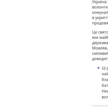
Україна 
волонтер
комуналь
в укритт
продовжу
Це свято
яке май
держава
Мовляв,
сміливим
доводит
Ці 
на
бла
бат
Нех
вол