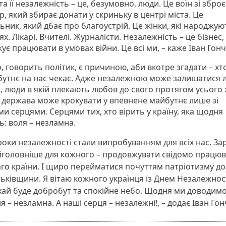
та її незалежність – це, безумовно, люди. Це воїн зі збро
, який збирає донати у скриньку в центрі міста. Це
ник, який дбає про благоустрій. Це жінки, які народжую
ях. Лікарі. Вчителі. Журналісти. Незалежність – це бізнес,
є працювати в умовах війни. Це всі ми, – каже Іван Гонч
, говорить політик, є причиною, аби вкотре згадати – хто
бутнє на нас чекає. Адже незалежною може залишатися 
, люди в якій плекають любов до свого протягом усього 
 держава може крокувати у впевнене майбутнє лише зі
и серцями. Серцями тих, хто вірить у країну, яка щодня
ь: воля – незламна.
роки незалежності стали випробуванням для всіх нас. За
йголовніше для кожного – продовжувати свідомо працюв
го країни. І щиро перейматися почуттям патріотизму до
ьківщини. Я вітаю кожного українця із Днем Незалежност
ай буде добробут та спокійне небо. Щодня ми доводим
я – незламна. А наші серця – незалежні!, – додає Іван Гон