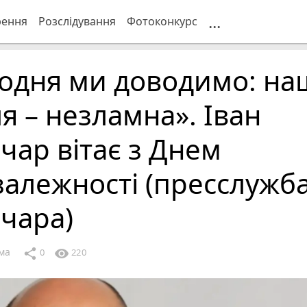
...
рення
Розслідування
Фотоконкурс
одня ми доводимо: на
я – незламна». Іван
чар вітає з Днем
алежності (пресслужба 
чара)
ма
share
visibility
0
220