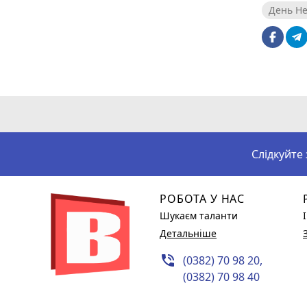
День Не
Слідкуйте
РОБОТА У НАС
Шукаєм таланти
Детальніше
phone_in_talk
(0382) 70 98 20,
(0382) 70 98 40