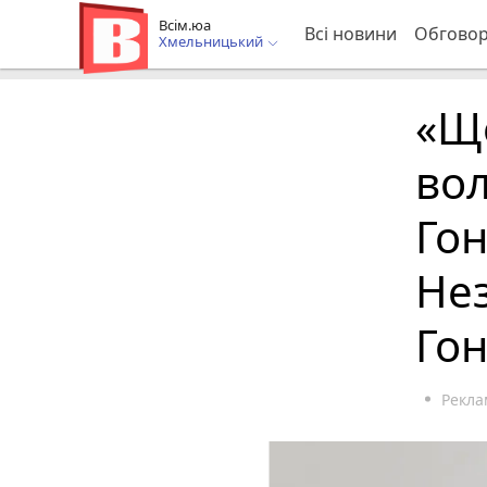
Всім.юа
Всі новини
Обгово
Хмельницький
«Щ
вол
Гон
Нез
Гон
Рекла