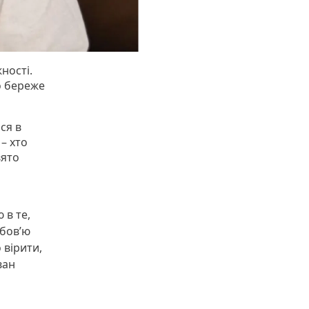
ності.
о береже
ся в
 – хто
вято
 в те,
юбов’ю
 вірити,
ван