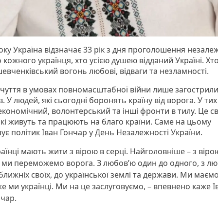
ку Україна відзначає 33 рік з дня проголошення незалеж
 кожного українця, хто усією душею відданий Україні. Хт
шевченківський вогонь любові, відваги та незламності.
відчуття в умовах повномасштабної війни лише загострили
в. У людей, які сьогодні боронять країну від ворога. У тих
економічний, волонтерський та інші фронти в тилу. Це с
які живуть та працюють на благо країни. Саме на цьому
ує політик Іван Гончар у День Незалежності України.
аїнці мають жити з вірою в серці. Найголовніше – з вірою
ми переможемо ворога. З любов’ю один до одного, з л
ближніх своїх, до української землі та держави. Ми маємо
е ми українці. Ми на це заслуговуємо, – впевнено каже І
нчар.