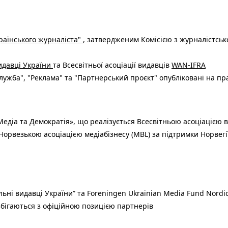
раїнського журналіста"
, затвердженим Комісією з журналістськ
видавці України
та Всесвітньої асоціації видавців
WAN-IFRA
ужба", "Реклама" та "Партнерський проєкт" опубліковані на пр
едіа та Демократія», що реалізується Всесвітньою асоціацією в
Норвезькою асоціацією медіабізнесу (MBL) за підтримки Норвегі
льні видавці України” та Foreningen Ukrainian Media Fund Nordic
 збігаються з офіційною позицією партнерів