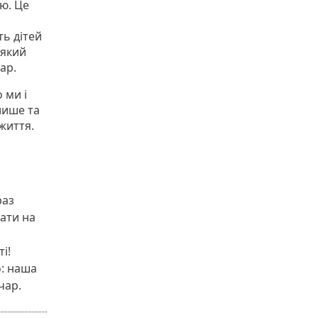
єю. Це
ть дітей
 який
ар.
 ми і
лише та
життя.
раз
ати на
і!
о: наша
чар.