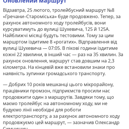
Оновлений маршрут
Відзавтра, 25 лютого, тролейбусний маршрут №8
«Гречани–Староміська» буде продовжено. Тепер, за
рахунок автономного ходу тролейбусів, вони
курсуватимуть до вулиці Шухевича, 125 й 125А.
Найближчі місяці будуть тестовими. Тому за цим
маршртом їздитиме 8 «рогатих». Відправлення від
вулиці Шухевича — 07:05. В пікові години іздитиме
кожні 22 хвилини, в інший час — раз на 35 хвилин. За
рахунок оновлення, маршрут став довшим на 2,3
кілометра. На кінцевій вже встановили знаки про
наявність зупинки громадського транспорту.
— Добрих 10 років мешканці цього мікрорайону,
працівники промзон, підприємств просили нас
продовжити один з маршрутів. Завдяки тому, що
маємо тролейбус на автономному ходу, ми не
будуємо лінії необхідні для роботи
електротранспорту, а за рахунок автономного ходу
продовжуємо цей маршрут, — зазначив Олександр
Симчишин.