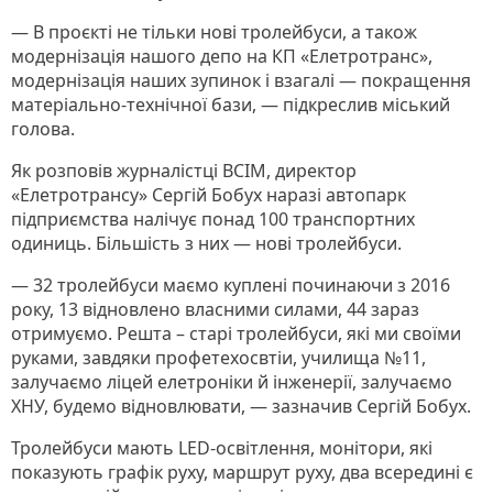
— В проєкті не тільки нові тролейбуси, а також
модернізація нашого депо на КП «Елетротранс»,
модернізація наших зупинок і взагалі — покращення
матеріально-технічної бази, — підкреслив міський
голова.
Як розповів журналістці ВСІМ, директор
«Елетротрансу» Сергій Бобух наразі автопарк
підприємства налічує понад 100 транспортних
одиниць. Більшість з них — нові тролейбуси.
— 32 тролейбуси маємо куплені починаючи з 2016
року, 13 відновлено власними силами, 44 зараз
отримуємо. Решта – старі тролейбуси, які ми своїми
руками, завдяки профетехосвтіи, училища №11,
залучаємо ліцей елетроніки й інженерії, залучаємо
ХНУ, будемо відновлювати, — зазначив Сергій Бобух.
Тролейбуси мають LED-освітлення, монітори, які
показують графік руху, маршрут руху, два всередині є