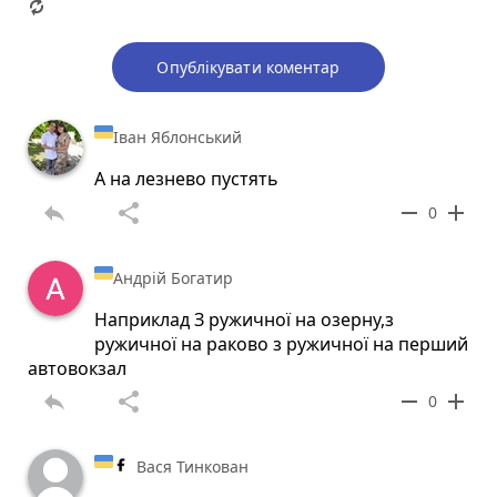
Опублікувати коментар
Іван Яблонський
А на лезнево пустять
reply
share
remove
add
0
Андрій Богатир
Наприклад З ружичної на озерну,з
ружичної на раково з ружичної на перший
автовокзал
reply
share
remove
add
0
Вася Тинкован