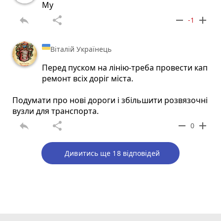
Му
reply
share
remove
add
-1
Віталій Українець
Перед пуском на лінію-треба провести кап
ремонт всіх доріг міста.
Подумати про нові дороги і збільшити розвязочні
вузли для транспорта.
reply
share
remove
add
0
Дивитись ще 18 відповідей