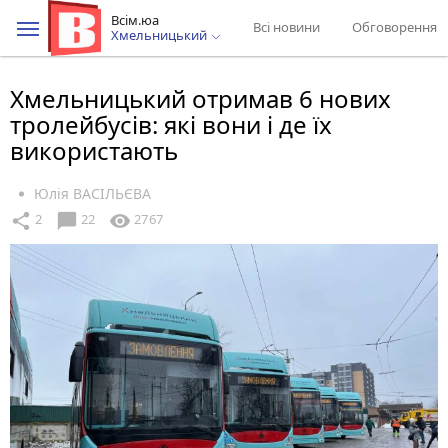
Всім.юа
Всі новини
Обговорення
Хмельницький
Хмельницький отримав 6 нових
тролейбусів: які вони і де їх
використають
Юлія ВАСІЛЬЄВА
chat_bubble
share
visibility
2
22
2767