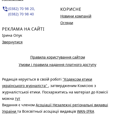
phone_in_talk
(0382) 70 98 20,
КОРИСНЕ
(0382) 70 98 40
Новини компаній
Огляди
РЕКЛАМА НА САЙТІ
Ірина Опук
Звернутися
Правила користування сайтом
Умови і правила надання платного доступу
Редакція керується в своїй роботі
"Кодексом етики
українського журналіста"
, затвердженим Комісією з
журналістської етики. Поскаржитись на матеріал до Комісії
можна
тут
Видання є членом
Асоціації Незалежні регіональні видавці
України
та Всесвітньої асоціації видавців
WAN-IFRA