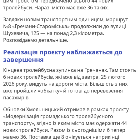
цим проєктом передбачено всього 44 нових
тролейбуси. Наразі місто має вже 36 таких.
Завдяки новим транспортним одиницям, маршрут
№8 «Гречани-Староміська» продовжили до вулиці
Шухевича, 125 — на понад 2,3 кілометра.
Розповідаємо детальніше.
Реалізація проєкту наближається до
завершення
Кінцева тролейбусна зупинка на Гречанах. Там стоять
6 нових тролейбусів, які вже від завтра, 25 лютого
2026 року, виїдуть на дороги міста. Більшість з них
вже пройшли «обкатку» й готові до перевезення
пасажирів.
Обновки Хмельницький отримав в рамках проєкту
«Модернізація громадського тролейбусного
транспорту», згідно із яким місто має одержати 44
нових тролейбуси. Разом із сьогоднішіми 6 тепер
маємо 36. Поставка ще 8 очікується наприкінці