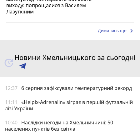
виходу: попрощалися з Василем
Лазуткіним
keyboard_arrow_right
Дивитись ще
Новини Хмельницького за сьогодні
12:37
6 серпня зафіксували температурний рекорд
11:11
«Helpix-Adrenalin» зіграє в першій футзальній
лізі України
10:40
Наслідки негоди на Хмельниччині: 50
населених пунктів без світла