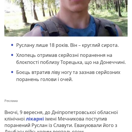
Руслану лише 18 років. Він – круглий сирота.
Хлопець отримав серйозні поранення на
блокпості поблизу Торецька, що на Донеччині.
Боєць втратив ліву ногу та зазнав серйозних
поранень голови і очей.
Вночі, 9 вересня, до Дніпропетровської обласної
клінічної
лікарні
імені Мечникова поступив
поранений Руслан із Славути. Евакуювали його з
Донбасу військовим вертольотом.