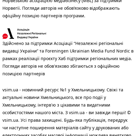
Норвезькою асоціацією медіабізнесу (MBL) за підтримки
Норвегії. Погляди авторів не обов’язково відображають
офіційну позицію партнерів програми.
Здійснено за підтримки Асоціації “Незалежні регіональні
видавці України” та Foreningen Ukrainian Media Fund Nordic в
рамках реалізації проєкту Хаб підтримки регіональних медіа.
Погляди авторів не обов'язково збігаються з офіційною
позицією партнерів
vsim.ua - новинний ресурс №1 у Хмельницькому. Свіжі та
актуальні новини Хмельницького, все про події у
Хмельницькому, інтерв'ю з цікавими та видатними
особистостями нашого міста. З vsim.ua - ви завжди перші! ©
vsim.ua. Усі права захищені. Будь-яка публiкацiя, передрук
чи наступне поширення матеріалів сайту у друкованих або
електронних засобах масової інформації можлива винятково