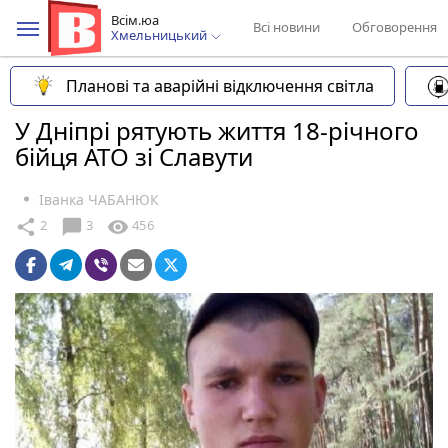
Всім.юа
Всі новини
Обговорення
Хмельницький
Планові та аварійні відключення світла
У Дніпрі рятують життя 18-річного
бійця АТО зі Славути
Іванка ЧАБАНЮК
chat_bubble
share
visibility
2
3
456