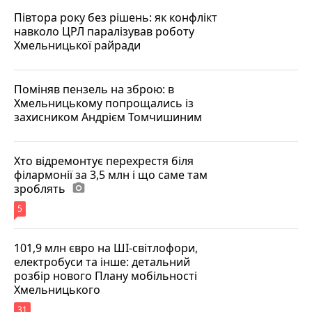
Півтора року без рішень: як конфлікт
навколо ЦРЛ паралізував роботу
Хмельницької райради
Поміняв пензель на зброю: в
Хмельницькому попрощались із
захисником Андрієм Томчишиним
Хто відремонтує перехрестя біля
філармонії за 3,5 млн і що саме там
зроблять
photo_camera
5
101,9 млн євро на ШІ-світлофори,
електробуси та інше: детальний
розбір нового Плану мобільності
Хмельницького
31