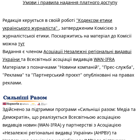
Умови і правила надання платного доступу
Редакція керується в своїй роботі
"Кодексом етики
українського журналіста"
, затвердженим Комісією з
журналістської етики. Поскаржитись на матеріал до Комісії
можна
тут
Видання є членом
Асоціації Незалежні регіональні видавці
України
та Всесвітньої асоціації видавців
WAN-IFRA
Матеріали з позначками "Новини компаній", "Прес-служба",
"Реклама" та "Партнерський проєкт" опубліковані на правах
реклами.
Здійснено за підтримки програми «Сильніші разом: Медіа та
Демократія», що реалізується Всесвітньою асоціацією
видавців новин (WAN-IFRA) у партнерстві з Асоціацією
«Незалежні регіональні видавці України» (АНРВУ) та