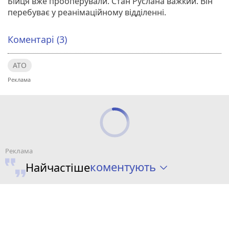
Бійця вже прооперували. Стан Руслана важкий. Він
перебуває у реанімаційному відділенні.
Коментарі (3)
АТО
коментують
Найчастіше