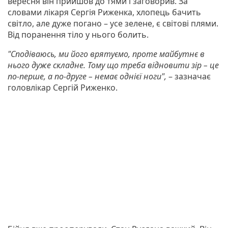
вересня він прийшов до тями і заговорив. За
словами лікаря Сергія Риженка, хлопець бачить
світло, але дуже погано – усе зелене, є світові плями.
Від поранення тіло у нього болить.
"Сподіваюсь, ми його врятуємо, проте майбутнє в
нього дуже складне. Тому що треба відновити зір – це
по-перше, а по-друге – немає однієї ноги",
– зазначає
головлікар Сергій Риженко.