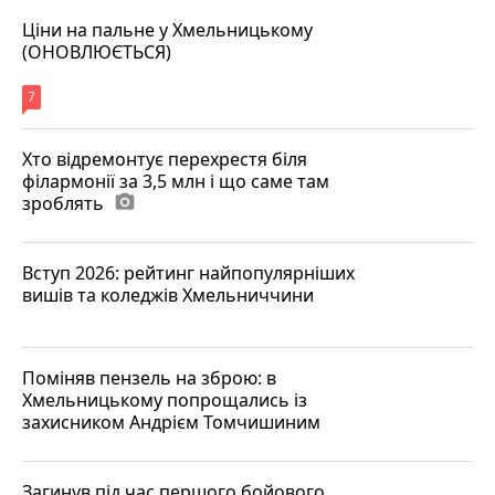
Ціни на пальне у Хмельницькому
(ОНОВЛЮЄТЬСЯ)
7
Хто відремонтує перехрестя біля
філармонії за 3,5 млн і що саме там
зроблять
photo_camera
Вступ 2026: рейтинг найпопулярніших
вишів та коледжів Хмельниччини
Поміняв пензель на зброю: в
Хмельницькому попрощались із
захисником Андрієм Томчишиним
Загинув під час першого бойового